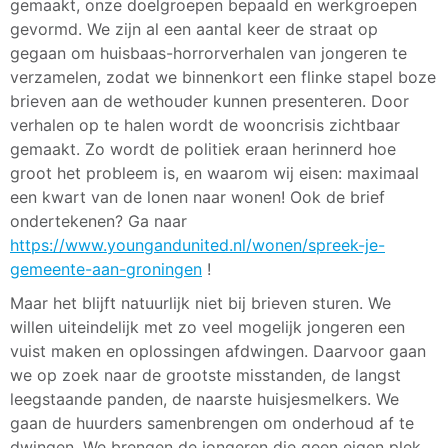
gemaakt, onze doelgroepen bepaald en werkgroepen
gevormd. We zijn al een aantal keer de straat op
gegaan om huisbaas-horrorverhalen van jongeren te
verzamelen, zodat we binnenkort een flinke stapel boze
brieven aan de wethouder kunnen presenteren. Door
verhalen op te halen wordt de wooncrisis zichtbaar
gemaakt. Zo wordt de politiek eraan herinnerd hoe
groot het probleem is, en waarom wij eisen: maximaal
een kwart van de lonen naar wonen! Ook de brief
ondertekenen? Ga naar
https://www.youngandunited.nl/wonen/spreek-je-
gemeente-aan-groningen
!
Maar het blijft natuurlijk niet bij brieven sturen. We
willen uiteindelijk met zo veel mogelijk jongeren een
vuist maken en oplossingen afdwingen. Daarvoor gaan
we op zoek naar de grootste misstanden, de langst
leegstaande panden, de naarste huisjesmelkers. We
gaan de huurders samenbrengen om onderhoud af te
dwingen. We brengen de jongeren die geen eigen plek