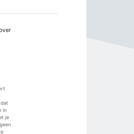
 over
ort
 dat
 in
t je
 geen
te