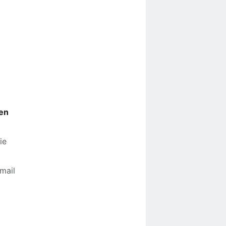
en
ie
 mail