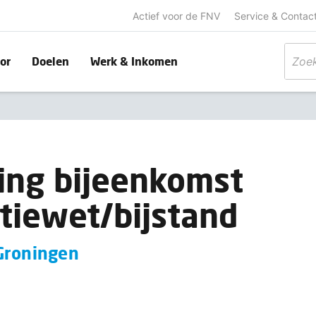
Actief voor de FNV
Service & Contac
or
Doelen
Werk & Inkomen
ing bijeenkomst
atiewet/bijstand
Groningen