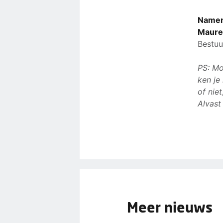
Namen
Mauree
Bestuu
PS: Mo
ken je
of nie
Alvast
Meer nieuws