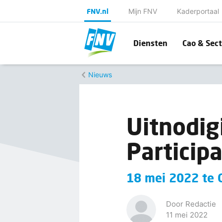
FNV.nl
Mijn FNV
Kaderportaal
Diensten
Cao & Sect
Nieuws
Uitnodig
Particip
18 mei 2022 te 
Door Redactie
11 mei 2022