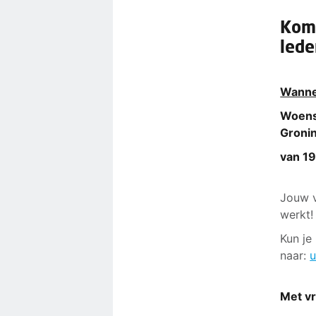
Kom 
lede
Wanne
Woen
Groni
van 
Jouw v
werkt!
Kun je
naar:
u
Met vr