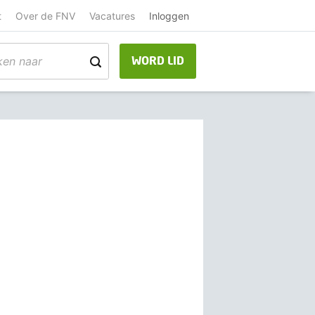
t
Over de FNV
Vacatures
Inloggen
WORD LID