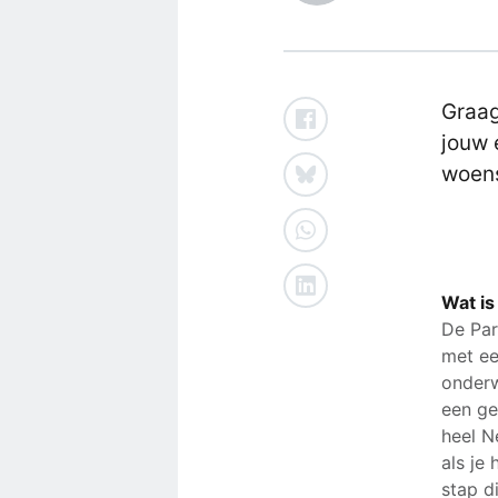
Graag
jouw 
woens
Wat is
De Par
met ee
onderw
een ge
heel N
als je
stap d