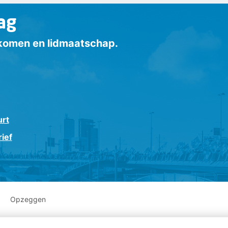
ag
inkomen en lidmaatschap.
urt
ief
Opzeggen