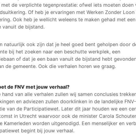
met de verplichte tegenprestatie: ofwel iets moeten doen 
ndsuitkering. Of heb je ervaringen met Werken Zonder Loon
kering. Ook heb je wellicht weleens te maken gehad met een
e vanuit de bijstand.
n natuurlijk ook zijn dat je heel goed bent geholpen door d
te bij het zoeken naar een beschutte werkplek, een
iebaan of dat je een baan vanuit de bijstand hebt gevonde
an de gemeente. Ook die verhalen horen we graag.
oet de FNV met jouw verhaal?
 hand van alle verhalen zullen wij samen conclusies trekken
ingen en adviezen zullen doorklinken in de landelijke FNV
tie van de Participatiewet. Later dit jaar houden we een cen
komst in Utrecht waarvoor ook de minister Carola Schoute
 Kamerleden worden uitgenodigd. Een menselijker en ver
ipatiewet begint bij jouw verhaal.