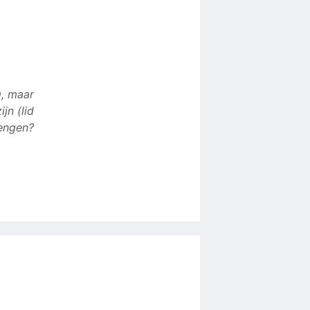
g, maar
jn (lid
rengen?