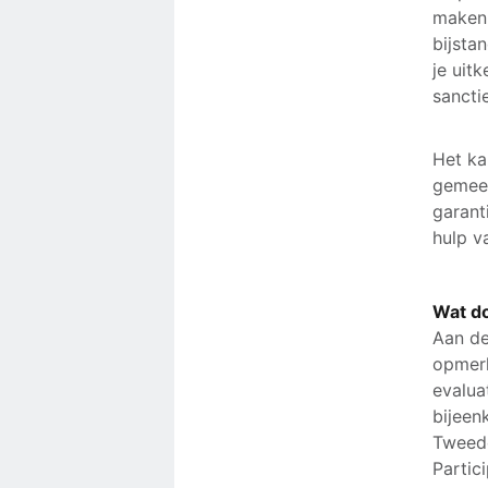
maken 
bijsta
je uit
sancti
Het ka
gemeen
garant
hulp v
Wat d
Aan de
opmerk
evalua
bijeen
Tweede
Partic