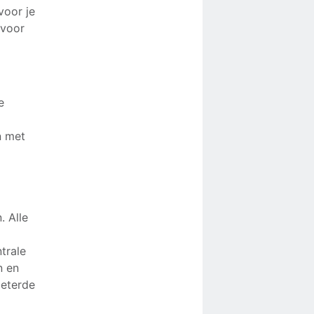
voor je
 voor
e
n met
. Alle
-
trale
n en
beterde