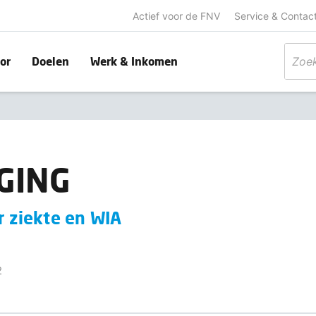
Actief voor de FNV
Service & Contac
or
Doelen
Werk & Inkomen
GING
r ziekte en WIA
2