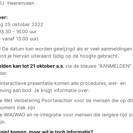
DJ Heerenveen
er:
ag 25 oktober 2022
13.30 - 16.00 uur
p vanaf 13.00 uur)
! De datum kan worden gewijzigd als er veel aanmeldingen 
rd je hiervan uiteraard tijdig op de hoogte gebracht.
den kan tot 21 oktober a.s.
via de blauwe "AANMELDEN"
der.
 interactieve presentatie komen alle procedures, wet- en
eving aan bod. Je krijgt informatie over:
e Wet Verbetering Poortwachter voor de mensen die op di
oment ziek zijn
e WIA/WAO en re-integratie voor mensen die langere tijd z
ijn.
 niet komen, maar wil je toch informatie?