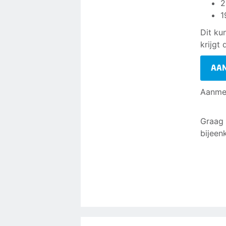
2
1
Dit ku
krijgt
AA
Aanmel
Graag 
bijeen