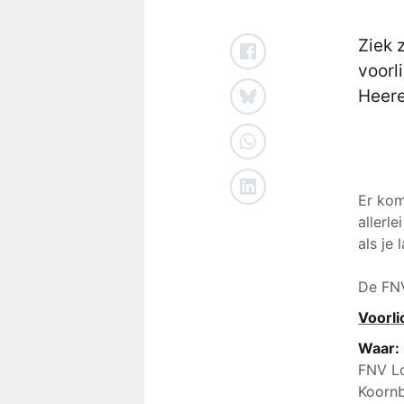
Ziek 
voorl
Heer
Er kom
allerl
als je
De FNV
Voorl
Waar:
FNV L
Koorn