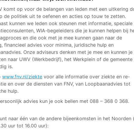
 komt op voor de belangen van leden met een uitkering d
p de politiek uit te oefenen en acties op touw te zetten.
ast kunnen we leden ook steunen met informatie, speciale 
atieconsulenten, WIA-begeleiders die je kunnen helpen bij h
agproces en die ook met je mee kunnen gaan naar de
g, financieel advies voor minima, juridische hulp en
anadvies. Onze adviseurs denken met je mee en kunnen je
zen naar UWV (Werkbedrijf), het Werkplein of de gemeente 
ig is.
p
www.fnv.nl/ziekte
voor alle informatie over ziekte en re-
atie en over de diensten van FNV, van Loopbaanadvies tot
che hulp.
ersoonlijk advies kun je ook bellen met 088 – 368 0 368.
kunt naar één van de andere bijeenkomsten in het Noorden (
13.30 uur tot 16.00 uur):