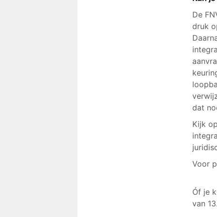
De FNV
druk o
Daarna
integr
aanvra
keurin
loopba
verwij
dat nod
Kijk o
integr
juridis
Voor p
Óf je 
van 