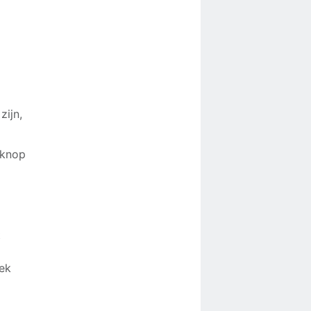
zijn,
 knop
t
iek