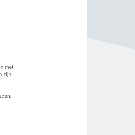
ken met
n zijn
eden.