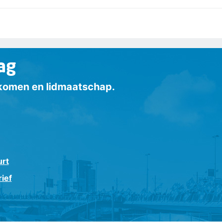
ag
inkomen en lidmaatschap.
urt
ief