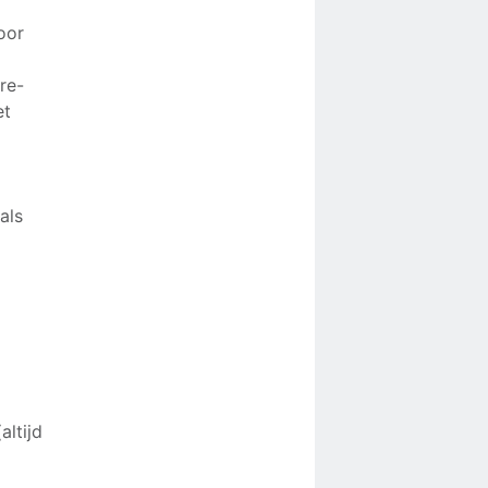
oor
re-
et
als
altijd