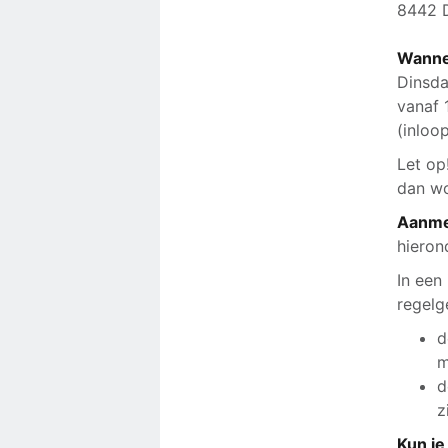
8442 
Wanne
Dinsd
vanaf 
(inloo
Let op
dan wo
Aanmel
hieron
In een
regelg
d
m
d
z
Kun je