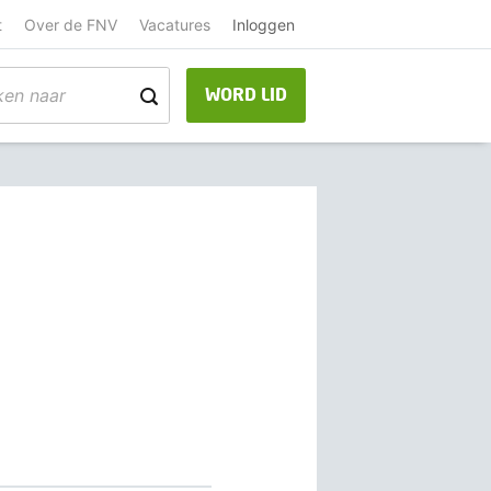
t
Over de FNV
Vacatures
Inloggen
WORD LID