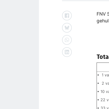
FNV S
gehul
Tota
• 1 va
• 2 v
• 10 
• 22 v
• 33 v