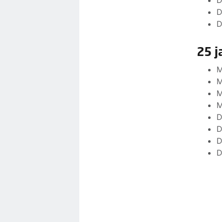
D
D
D
25 j
M
M
M
M
D
D
D
D