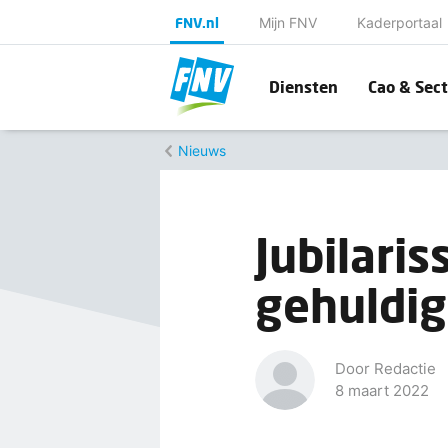
FNV.nl
Mijn FNV
Kaderportaal
Diensten
Cao & Sect
Nieuws
Jubilari
gehuldi
Door Redactie
8 maart 2022