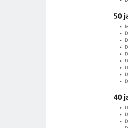
D
50 j
M
D
D
D
D
D
D
D
D
40 j
D
D
D