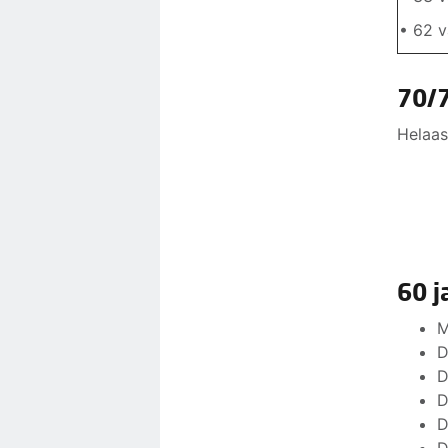
• 62 v
70/7
Helaas
60 j
M
D
D
D
D