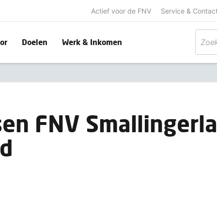
Actief voor de FNV
Service & Contac
or
Doelen
Werk & Inkomen
ssen FNV Smallingerl
gd