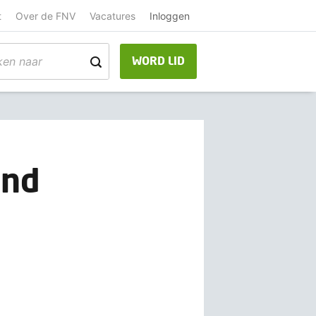
t
Over de FNV
Vacatures
Inloggen
WORD LID
and