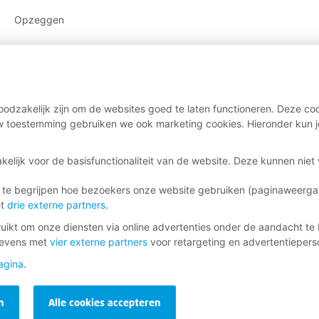
Opzeggen
odzakelijk zijn om de websites goed te laten functioneren. Deze coo
 toestemming gebruiken we ook marketing cookies. Hieronder kun j
kelijk voor de basisfunctionaliteit van de website. Deze kunnen nie
 te begrijpen hoe bezoekers onze website gebruiken (paginaweerg
et
drie externe partners
.
ikt om onze diensten via online advertenties onder de aandacht te 
gevens met
vier externe partners
voor retargeting en advertentieperso
agina
.
n
Alle cookies accepteren