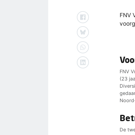
FNV V
voorg
Voo
FNV Vr
(23 ja
Divers
gedaan
Noord
Bet
De twe