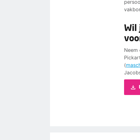
persoo
vakbon
Wil
voo
Neem d
Pickar
(
masch
Jacob