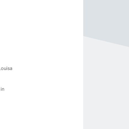
Louisa
in