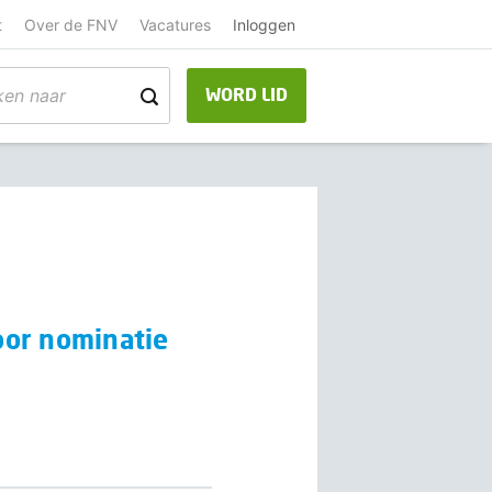
t
Over de FNV
Vacatures
Inloggen
WORD LID
oor nominatie