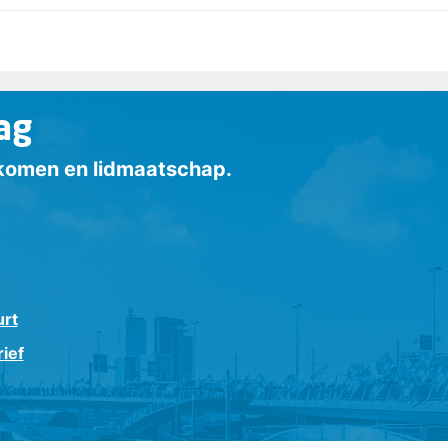
ag
inkomen en lidmaatschap.
urt
ief