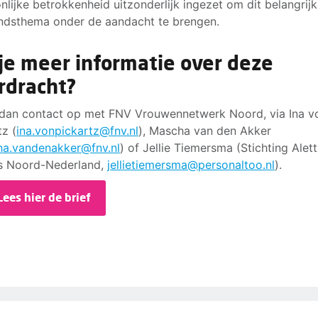
nlijke betrokkenheid uitzonderlijk ingezet om dit belangrij
dsthema onder de aandacht te brengen.
 je meer informatie over deze
rdracht?
an contact op met FNV Vrouwennetwerk Noord, via Ina v
tz (
ina.vonpickartz@fnv.nl
), Mascha van den Akker
a.vandenakker@fnv.nl
) of Jellie Tiemersma (Stichting Alet
s Noord-Nederland,
jellietiemersma@personaltoo.nl
).
Lees hier de brief