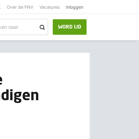
t
Over de FNV
Vacatures
Inloggen
WORD LID
e
ndigen