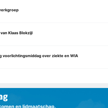
erkgroep
van Klaas Blokzijl
g voorlichtingsmiddag over ziekte en WIA
ag
inkomen en lidmaatschap.