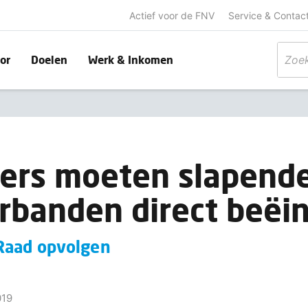
Actief voor de FNV
Service & Contac
or
Doelen
Werk & Inkomen
ers moeten slapend
rbanden direct beëi
Raad opvolgen
019