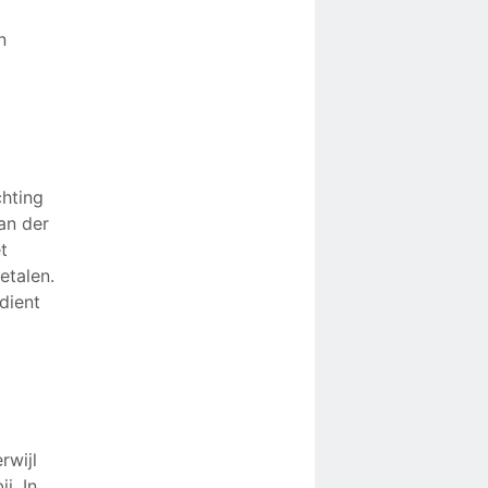
n
chting
an der
t
etalen.
dient
rwijl
j. In