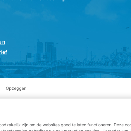
urt
ief
Opzeggen
odzakelijk zijn om de websites goed te laten functioneren. Deze coo
 toestemming gebruiken we ook marketing cookies. Hieronder kun j