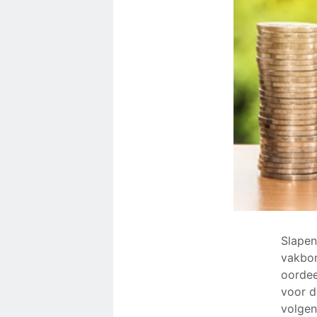
Slapen
vakbon
oordee
voor d
volgen