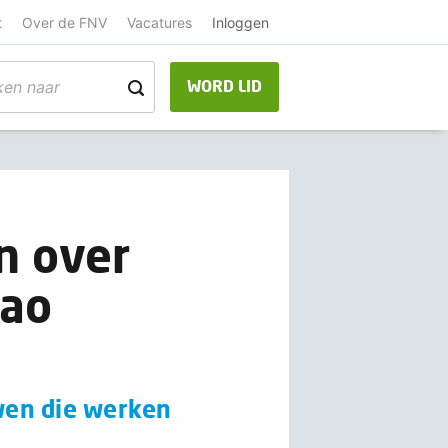
t
Over de FNV
Vacatures
Inloggen
WORD LID
n over
cao
uwen die werken