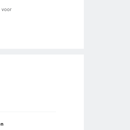
 voor
en