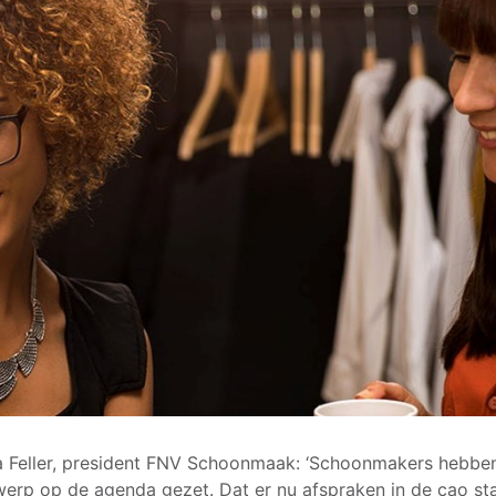
a Feller, president FNV Schoonmaak: ‘Schoonmakers hebben
erp op de agenda gezet. Dat er nu afspraken in de cao st