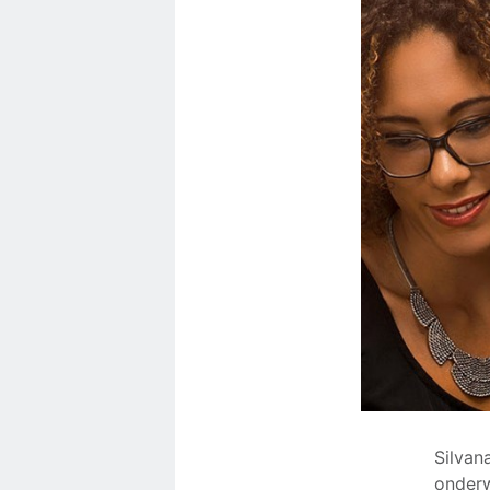
Silvan
onderw