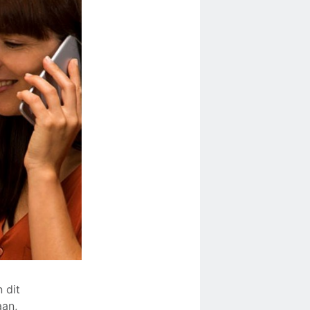
 dit
aan,