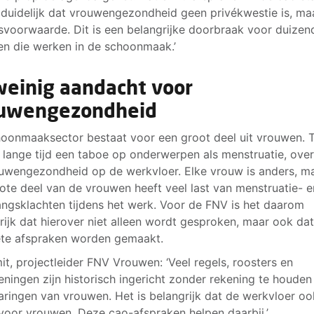
duidelijk dat vrouwengezondheid geen privékwestie is, ma
svoorwaarde. Dit is een belangrijke doorbraak voor duizen
n die werken in de schoonmaak.’
weinig aandacht voor
uwengezondheid
oonmaaksector bestaat voor een groot deel uit vrouwen. 
 lange tijd een taboe op onderwerpen als menstruatie, ove
uwengezondheid op de werkvloer. Elke vrouw is anders, ma
ote deel van de vrouwen heeft veel last van menstruatie- e
ngsklachten tijdens het werk. Voor de FNV is het daarom
rijk dat hierover niet alleen wordt gesproken, maar ook dat
te afspraken worden gemaakt.
mit, projectleider FNV Vrouwen: ‘Veel regels, roosters en
eningen zijn historisch ingericht zonder rekening te houde
aringen van vrouwen. Het is belangrijk dat de werkvloer oo
voor vrouwen. Deze cao-afspraken helpen daarbij.’