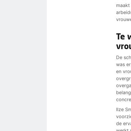
maakt 
arbeid
vrouwe
Te 
vro
De sch
was er
en vro
overgr
overga
belang
concre
Ilze S
voorzi
de erv
werkt 