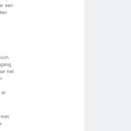
ar een
den
Toch
rgang
ar het
n
 er
n met
k