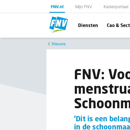
FNV.nl
Mijn FNV
Kaderportaal
Diensten
Cao & Sect
Nieuws
FNV: Voo
menstrua
Schoon
'Dit is een bel
in de schoonmaa