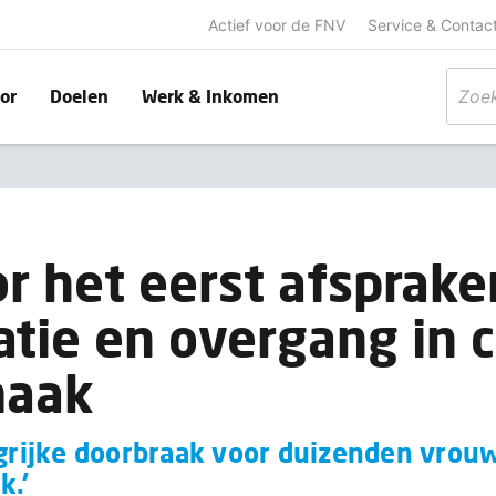
Actief voor de FNV
Service & Contac
or
Doelen
Werk & Inkomen
r het eerst afsprake
tie en overgang in 
maak
angrijke doorbraak voor duizenden vro
k.'