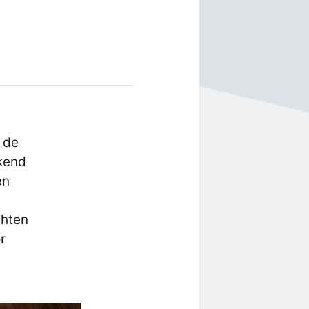
’
 de
rkend
en
chten
r