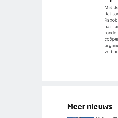
Met de
dat sa
Raboba
haar e
ronde 
coöper
organi
verbon
Meer nieuws