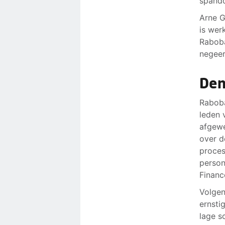
spando
Arne G
is wer
Raboba
negeer
Den
Raboba
leden 
afgewe
over d
proces
persone
Financ
Volgen
ernsti
lage s