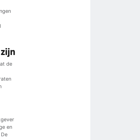
ingen
l
zijn
at de
raten
n
kgever
ge en
. De