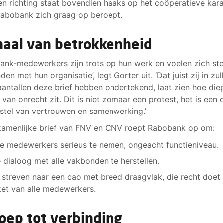
n richting staat bovendien haaks op het coöperatieve kara
abobank zich graag op beroept.
naal van betrokkenheid
ank-medewerkers zijn trots op hun werk en voelen zich st
en met hun organisatie’, legt Gorter uit. ‘Dat juist zij in zu
aantallen deze brief hebben ondertekend, laat zien hoe die
 van onrecht zit. Dit is niet zomaar een protest, het is een
rstel van vertrouwen en samenwerking.’
amenlijke brief van FNV en CNV roept Rabobank op om:
le medewerkers serieus te nemen, ongeacht functieniveau.
 dialoog met alle vakbonden te herstellen.
 streven naar een cao met breed draagvlak, die recht doet
zet van alle medewerkers.
oep tot verbinding