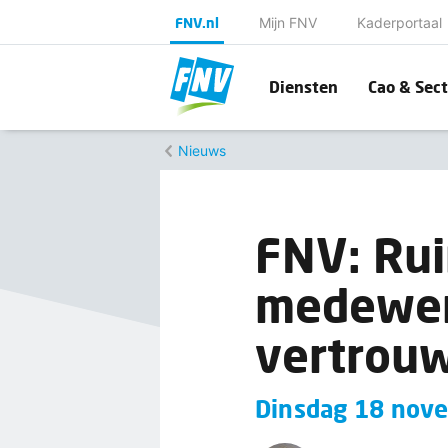
FNV.nl
Mijn FNV
Kaderportaal
Diensten
Cao & Sect
Nieuws
FNV: Ru
medewerk
vertrouw
Dinsdag 18 nove