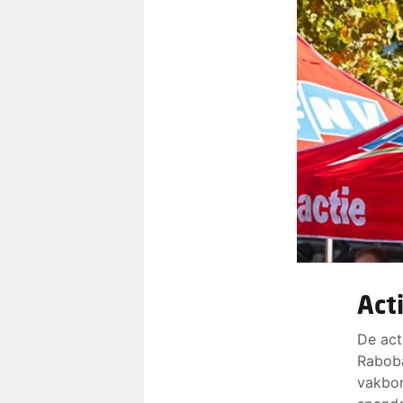
Act
De act
Raboba
vakbon