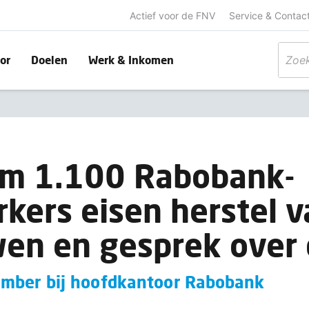
Actief voor de FNV
Service & Contac
or
Doelen
Werk & Inkomen
im 1.100 Rabobank-
ers eisen herstel v
en en gesprek over 
mber bij hoofdkantoor Rabobank