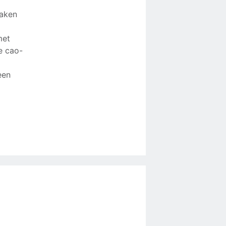
maken
met
e cao-
een