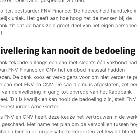
eken. Ook zal er gespeecht worden.
orter, bestuurder FNV Finance: ‘De hoeveelheid handteken
kelijk uniek. Het geeft aan hoe hoog het de mensen bij de
nk zit dat de bank zo’n groot deel van het eigen personee
t.
ivellering kan nooit de bedoeling 
nk tekende onlangs een cao met slechts één vakbond nad
van FNV Finance en CNV het eindbod massaal hadden
zen. De bank koos er vervolgens voor om niet verder te p
e cao met FNV en CNV. De cao die nu is afgesloten, zet ee
 van denivellering in gang tot onvrede van het Rabobank-
el. ‘Dit is kwalijk en kan nooit de bedoeling zijn’, stelt FNV
e-bestuurder Arne Gorter.
s FNV en CNV heeft deze keuze het vertrouwen in de wer
g geschaad. Met name het plan om de verschillen tussen ho
chalen binnen de organisatie te vergroten zet kwaad bloed