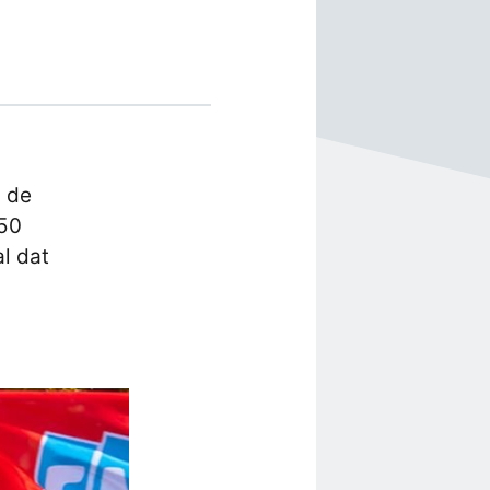
 de
150
l dat
l