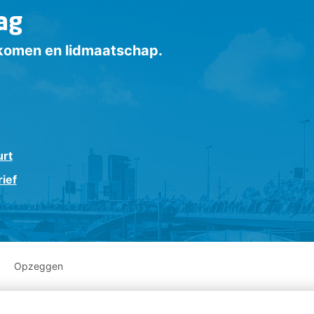
ag
inkomen en lidmaatschap.
urt
ief
Opzeggen