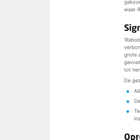
gekoze
waar R
Sig
‘Rabob
verbond
grote 
gevoel
tot he
De gez
Al
De
Te
in
Opr