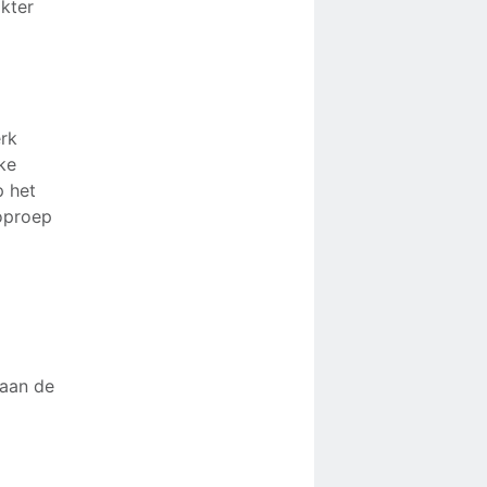
kter
erk
lke
p het
 oproep
 aan de