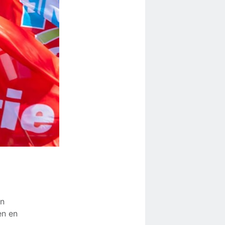
en
en en