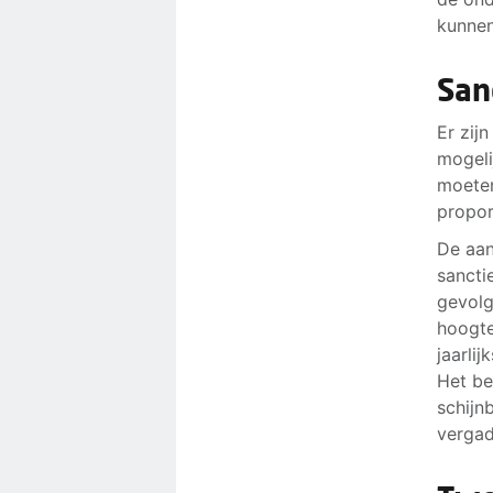
kunnen
San
Er zij
mogeli
moeten
proport
De aan
sancti
gevolg
hoogte
jaarli
Het be
schijn
vergad