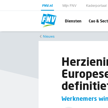
FNV.nl
Mijn FNV
Kaderportaal
Diensten
Cao & Sect
Nieuws
Herzieni
Europes
definitie
Werknemers win