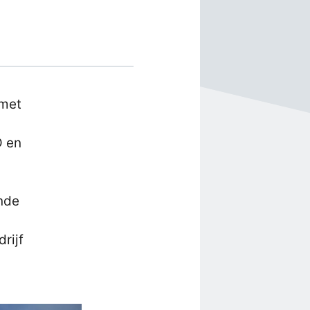
 met
D en
inde
rijf