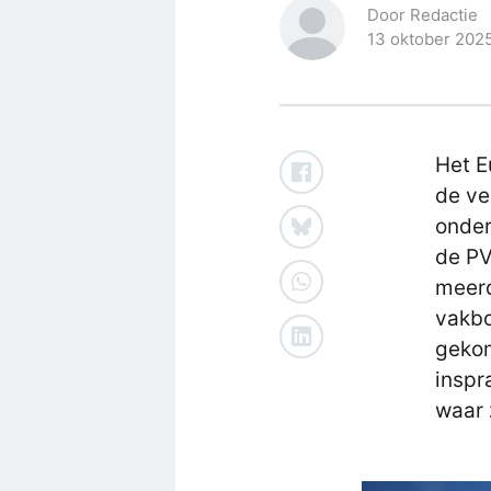
Door Redactie
13 oktober 202
Het E
de ve
onder
de PV
meerd
vakbo
gekom
inspr
waar 