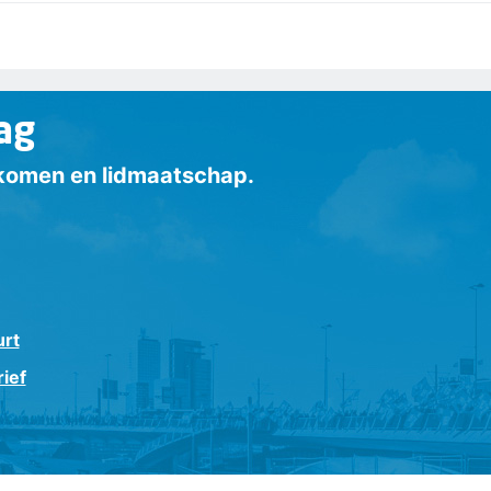
ag
inkomen en lidmaatschap.
urt
ief