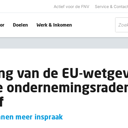
Actief voor de FNV
Service & Contac
or
Doelen
Werk & Inkomen
ng van de EU-wetgev
e ondernemingsraden
f
nen meer inspraak