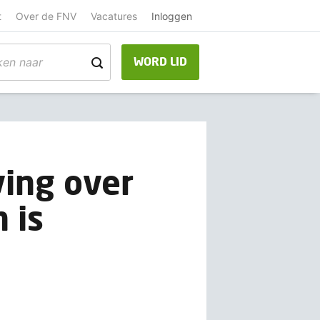
t
Over de FNV
Vacatures
Inloggen
WORD LID
ing over
 is