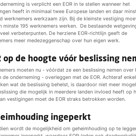
derneming is verplicht een EOR in te stellen wanneer het
ingen heeft in minimaal twee Europese landen en daar mins
d werknemers werkzaam zijn. Bij de kleinste vestiging moe
n minste 195 werknemers werken. De bestaande wetgevin
veel verbeterpunten. De herziene EOR-richtlijn geeft de
emers meer medezeggenschap over hun eigen werk.
 op de hoogte vóór beslissing n
emers moeten nu - vóórdat ze een beslissing nemen over 
n de onderneming - overleggen met de EOR. Achteraf enke
ken wat de beslissing behelst, is daardoor niet meer mogelij
eslissing die mogelijk in meerdere landen invloed heeft op 
an vestigingen moet de EOR straks betrokken worden.
eimhouding ingeperkt
ien wordt de mogelijkheid om geheimhouding op te legge
ernemer ingeperkt, waardoor EOR-leden ook daadwerkelij