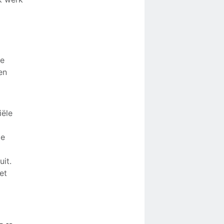
de
en
iële
de
uit.
et