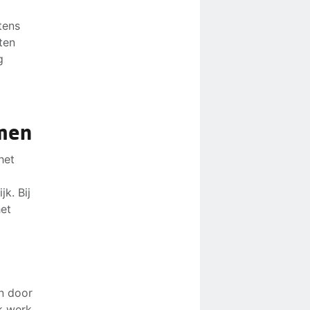
tens
ten
g
emen
het
l
k. Bij
het
n door
k werk