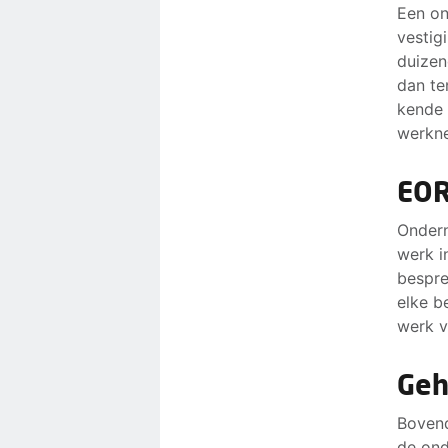
Een on
vestig
duizen
dan te
kende 
werkn
EOR
Ondern
werk i
bespre
elke b
werk v
Geh
Bovend
de ond