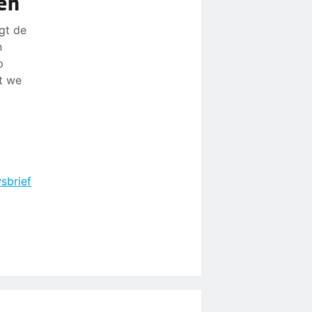
ren
gt de
n
p
t we
sbrief