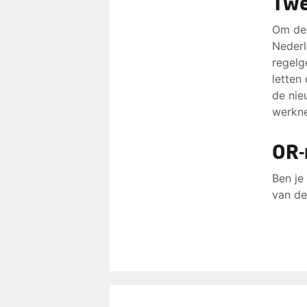
Twe
Om dez
Nederl
regelg
letten
de nie
werkne
OR-
Ben je
van de