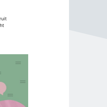
ruit
ht