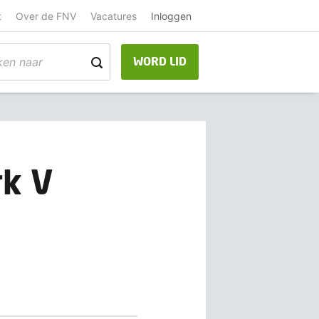
t
Over de FNV
Vacatures
Inloggen
WORD LID
rk V