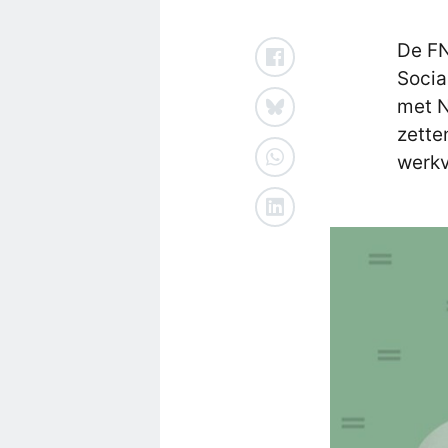
De FN
Socia
met N
zette
werkv