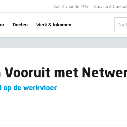
Actief voor de FNV
Service & Contac
or
Doelen
Werk & Inkomen
 Vooruit met Netwe
d op de werkvloer