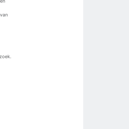
 en
 van
zoek.