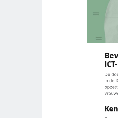
Bev
ICT
De doe
in de 
opzett
vrouw
Ken