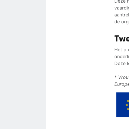
Deze n
vaardi
aantre
de org
Twe
Het pr
onderl
Deze l
* Vrou
Europe