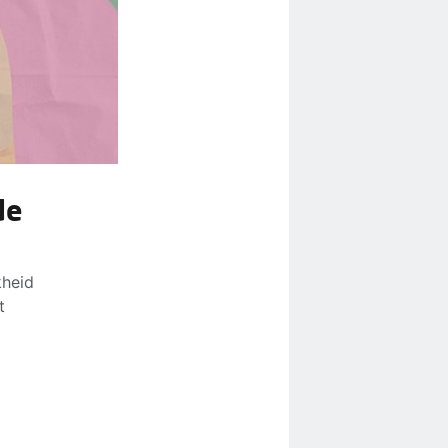
de
kheid
t