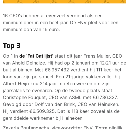
16 CEO’s hebben al evenveel verdiend als een
minimumloner in een heel jaar. De FNV pleit voor een
minimumloon van 16 euro.
Top 3
Op 1 in
de ‘Fat Cat lijst’
staat dit jaar Frans Muller, CEO
van Ahold Delhaize. Hij had op 2 januari om 12:21 uur de
buit al binnen. Met €6.957.432 verdient hij 111 keer het
loon van zijn personeel. Een 21-jarige vakkenvuller bij
Albert Heijn zou 214 jaar moeten werken om zijn
jaarsalaris te evenaren. Op de tweede plaats staat
Christophe Fouquet, CEO van ASML met €6.736.327.
Gevolgd door Dolf van den Brink, CEO van Heineken.
Hij verdient €6.509.325. Dat is 118 keer zoveel als de
gemiddelde werknemer bij Heineken.
Zakaria Boufangacha, vicevoorzitter FNV: ‘Extra pijnlijk