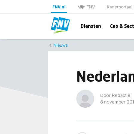
FNV.nl
Mijn FNV
Kaderportaal
Diensten
Cao & Sect
Nieuws
Nederla
Door Redactie
8 november 20