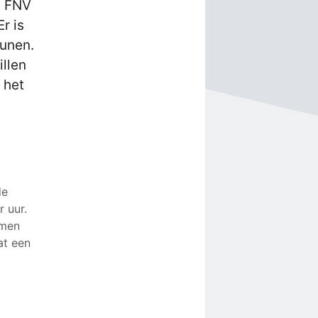
n FNV
r is
eunen.
illen
 het
de
r uur.
amen
at een