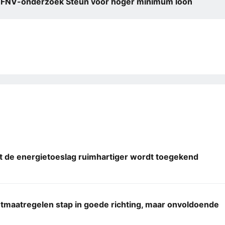
FNV-onderzoek Steun voor hoger minimum loon
t de energietoeslag ruimhartiger wordt toegekend
tmaatregelen stap in goede richting, maar onvoldoende