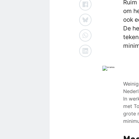
Ruim 
om he
ook e
De he
teken
minim
Weinig
Nederl
In wer
met To
grote 
minimu