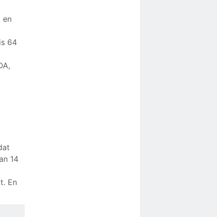
A en
is 64
DA,
dat
an 14
t. En