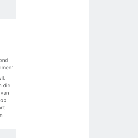
rond
omen.’
il.
n die
 van
nop
art
en