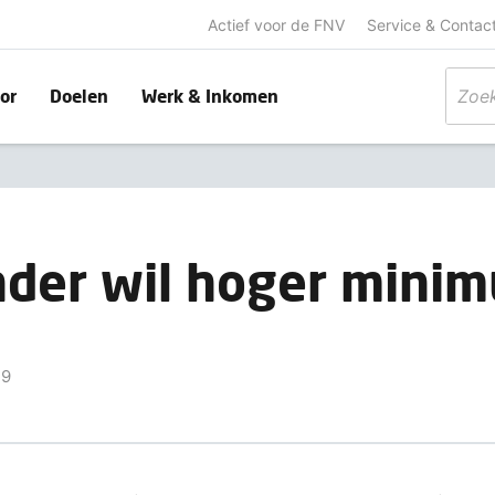
Actief voor de FNV
Service & Contac
or
Doelen
Werk & Inkomen
nder wil hoger mini
19