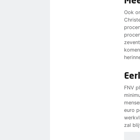
Mee
Ook on
Christ
procen
procen
zevent
komend
herinn
Eer
FNV pl
minimu
mensen
euro p
werkvl
zal bli