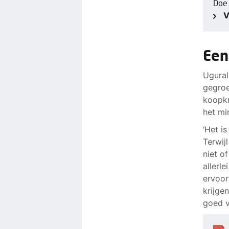
Doe
V
Een
Ugural
gegroe
koopkr
het mi
‘Het i
Terwij
niet o
allerl
ervoor
krijge
goed v