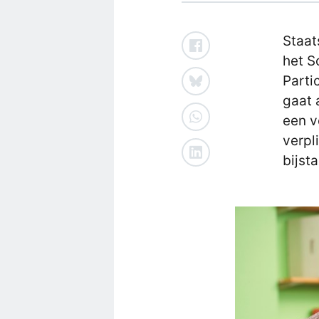
Staat
het S
Parti
gaat 
een v
verpl
bijst