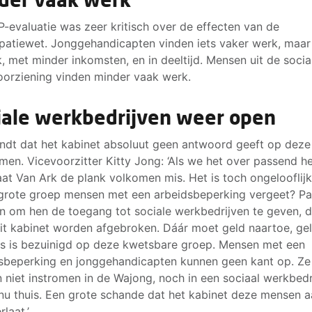
-evaluatie was zeer kritisch over de effecten van de
ipatiewet. Jonggehandicapten vinden iets vaker werk, maar
ijk, met minder inkomsten, en in deeltijd. Mensen uit de socia
orziening vinden minder vaak werk.
iale werkbedrijven weer open
ndt dat het kabinet absoluut geen antwoord geeft op deze
men. Vicevoorzitter Kitty Jong: ‘Als we het over passend h
aat Van Ark de plank volkomen mis. Het is toch ongelooflijk
grote groep mensen met een arbeidsbeperking vergeet? P
jn om hen de toegang tot sociale werkbedrijven te geven, d
it kabinet worden afgebroken. Dáár moet geld naartoe, ge
ds is bezuinigd op deze kwetsbare groep. Mensen met een
sbeperking en jonggehandicapten kunnen geen kant op. Ze
 niet instromen in de Wajong, noch in een sociaal werkbedri
 nu thuis. Een grote schande dat het kabinet deze mensen 
rlaat.’