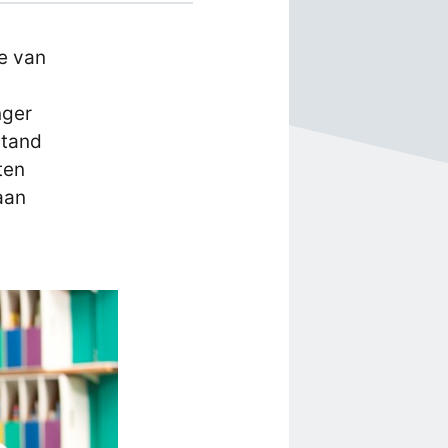
ie van
nger
stand
ten
aan