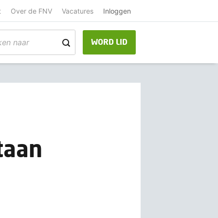
t
Over de FNV
Vacatures
Inloggen
WORD LID
taan