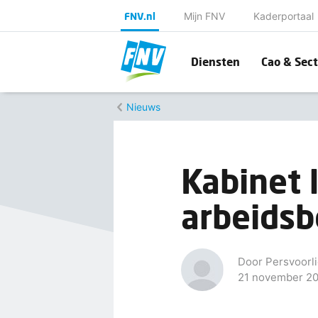
FNV.nl
Mijn FNV
Kaderportaal
Diensten
Cao & Sect
Nieuws
Kabinet 
arbeidsb
Door Persvoorli
21 november 2