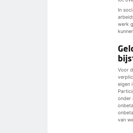
In soc
arbeid
werk g
kunnen
Gel
bij
Voor d
verpli
eigen 
Partic
onder 
onbeta
onbeta
van we