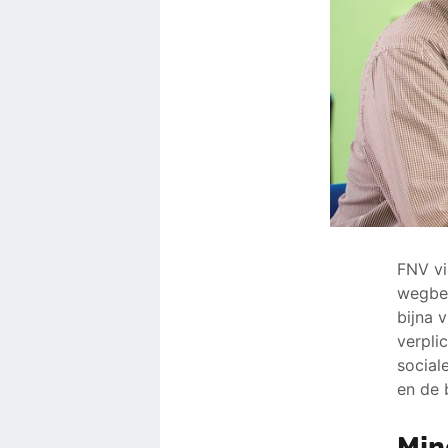
FNV vi
wegbez
bijna 
verpli
social
en de 
Min