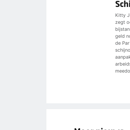
Sch
Kitty 
zegt o
bijsta
geld n
de Par
schijn
aanpak
arbeid
meedoe