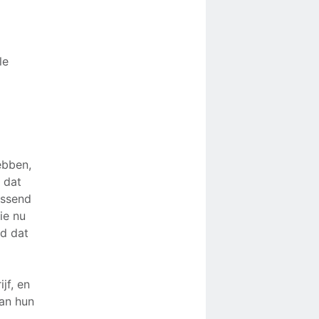
le
ebben,
 dat
assend
ie nu
ld dat
jf, en
aan hun