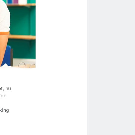
t, nu
 de
king