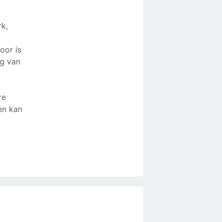
rk,
oor is
ng van
t
re
en kan