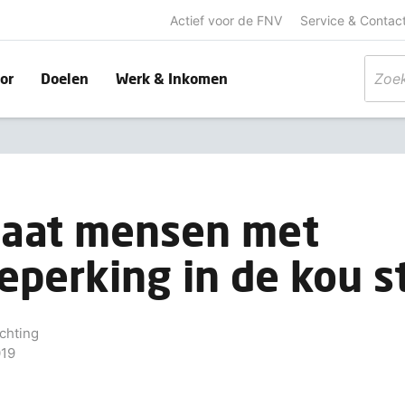
Actief voor de FNV
Service & Contac
or
Doelen
Werk & Inkomen
laat mensen met
eperking in de kou s
chting
019