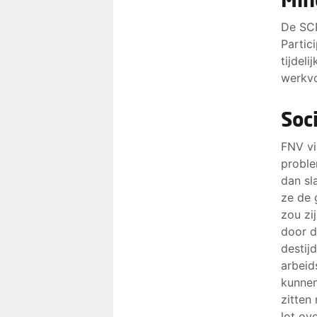
De SCP
Partic
tijdel
werkvo
Soc
FNV vi
proble
dan sl
ze de 
zou zi
door d
destij
arbeid
kunnen
zitten
lot ove