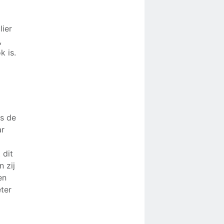
lier
,
k is.
us de
ar
 dit
n zij
en
eter