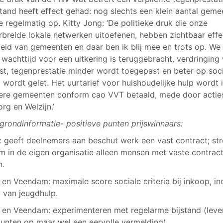
stand heeft effect gehad: nog slechts een klein aantal gem
ie regelmatig op. Kitty Jong: ‘De politieke druk die onze
rbreide lokale netwerken uitoefenen, hebben zichtbaar eff
leid van gemeenten en daar ben ik blij mee en trots op. We
 wachttijd voor een uitkering is teruggebracht, verdringing
st, tegenprestatie minder wordt toegepast en beter op soc
 wordt gelet. Het uurtarief voor huishoudelijke hulp wordt 
re gemeenten conform cao VVT betaald, mede door actie
rg en Welzijn.’
grondinformatie- positieve punten prijswinnaars:
: geeft deelnemers aan beschut werk een vast contract; str
m in de eigen organisatie alleen mensen met vaste contrac
n.
 en Veendam: maximale score sociale criteria bij inkoop, inc
 van jeugdhulp.
 en Veendam: experimenteren met regelarme bijstand (leve
unten op maar wel een eervolle vermelding).