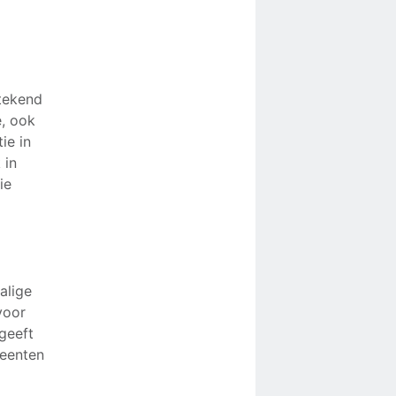
stekend
e, ook
ie in
 in
ie
alige
voor
geeft
meenten