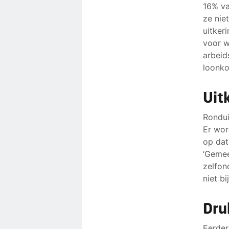
16% va
ze nie
uitker
voor w
arbeid
loonko
Uit
Rondui
Er wor
op dat
‘Gemee
zelfon
niet b
Dru
Eerder