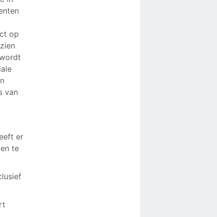
eenten
ect op
 zien
 wordt
iale
in
s van
eeft er
ten te
lusief
rt