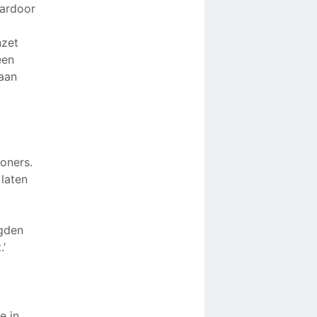
aardoor
nzet
een
 aan
woners.
laten
igden
.’
e in