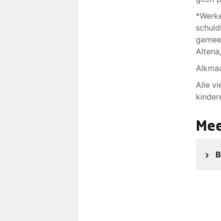
*Werke
schuld
gemee
Altena
Alkmaa
Alle v
kinder
Mee
B