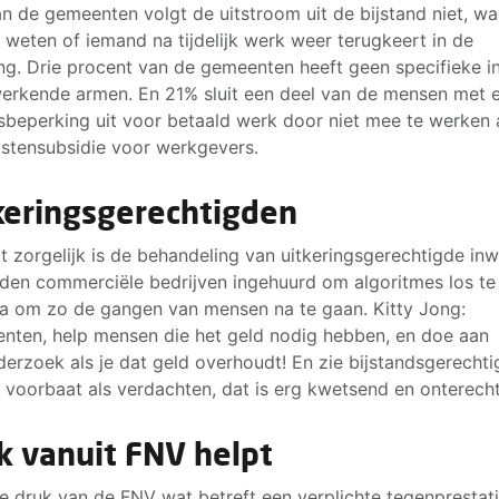
n de gemeenten volgt de uitstroom uit de bijstand niet, w
t weten of iemand na tijdelijk werk weer terugkeert in de
ing. Drie procent van de gemeenten heeft geen specifieke i
erkende armen. En 21% sluit een deel van de mensen met 
sbeperking uit voor betaald werk door niet mee te werken
stensubsidie voor werkgevers.
keringsgerechtigden
t zorgelijk is de behandeling van uitkeringsgerechtigde in
den commerciële bedrijven ingehuurd om algoritmes los te 
a om zo de gangen van mensen na te gaan. Kitty Jong:
nten, help mensen die het geld nodig hebben, en doe aan
derzoek als je dat geld overhoudt! En zie bijstandsgerecht
ij voorbaat als verdachten, dat is erg kwetsend en onterecht
k vanuit FNV helpt
e druk van de FNV wat betreft een verplichte tegenprestati