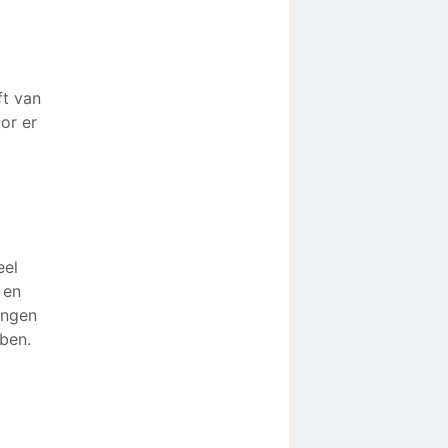
ft van
or er
eel
 en
ingen
ben.