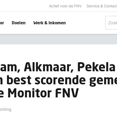
Actief voor de FNV
Service & Contac
or
Doelen
Werk & Inkomen
am, Alkmaar, Pekela
 best scorende gem
le Monitor FNV
chting