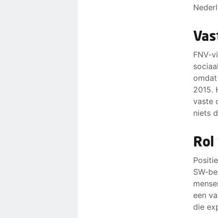
Nederl
Vas
FNV-vi
sociaa
omdat 
2015. 
vaste 
niets 
Rol
Positi
SW-bed
mensen
een va
die ex