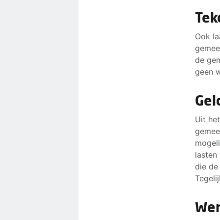
Tek
Ook la
gemeen
de gem
geen w
Gel
Uit he
gemeen
mogeli
lasten
die de
Tegelij
Wer