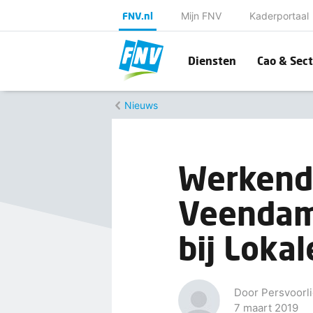
FNV.nl
Mijn FNV
Kaderportaal
Diensten
Cao & Sect
Nieuws
Werkend
Veendam
bij Loka
Door Persvoorli
7 maart 2019