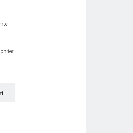
ente
 onder
rt