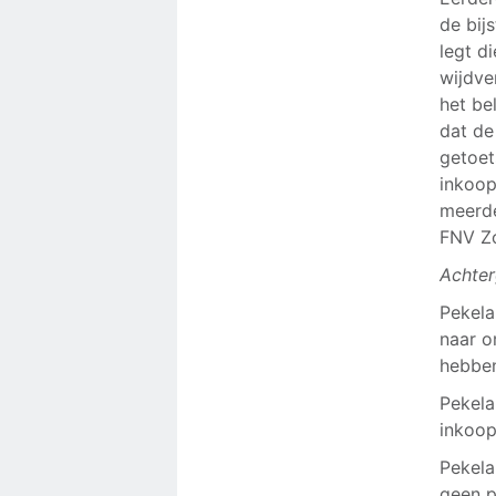
de bij
legt d
wijdve
het be
dat de
getoet
inkoop
meerde
FNV Zo
Achter
Pekela
naar o
hebbe
Pekela
inkoop
Pekela
geen p