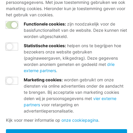
persoonsgegevens. Met jouw toestemming gebruiken we ook
Neem contact op met de FNV
marketing cookies. Hieronder kun je toestemming geven voor
Vragen over het lidmaatschap
het gebruik van cookies.
Vragen over werk en inkomen
Functionele cookies:
zijn noodzakelijk voor de
basisfunctionaliteit van de website. Deze kunnen niet
Dienstverlening bij jou in de buurt
worden uitgeschakeld.
Meld je aan voor onze nieuwsbrief
Statistische cookies
:
helpen ons te begrijpen hoe
bezoekers onze website gebruiken
(paginaweergaven, klikgedrag). Deze gegevens
worden anoniem gemeten en gedeeld met
drie
externe partners
.
Marketing cookies
:
worden gebruikt om onze
diensten via online advertenties onder de aandacht
te brengen. Bij acceptatie van marketing cookies
Disclaimer
delen wij je persoonsgegevens met
vier externe
partners
voor retargeting en
Cookies
advertentiepersonalisatie.
Privacy
Kijk voor meer informatie op
onze cookiepagina
.
Opzeggen