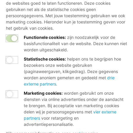
de websites goed te laten functioneren. Deze cookies
Nieuwe pensioenregeling Banden en
gebruiken net als de statistische cookies geen
Wielen
persoonsgegevens. Met jouw toestemming gebruiken we ook
marketing cookies. Hieronder kun je toestemming geven voor
Ook voor de Banden en Wielen zijn we op weg naar een
het gebruik van cookies.
nieuwe pensioenregeling. Leden kunnen tot 16
Functionele cookies:
zijn noodzakelijk voor de
september nog
stemmen
en daarbij aangeven wat zij
basisfunctionaliteit van de website. Deze kunnen niet
belangrijk vinden in de nieuwe regeling.
worden uitgeschakeld.
Statistische cookies
:
helpen ons te begrijpen hoe
Meer informatie
bezoekers onze website gebruiken
(paginaweergaven, klikgedrag). Deze gegevens
worden anoniem gemeten en gedeeld met
drie
externe partners
.
Marketing cookies
:
worden gebruikt om onze
diensten via online advertenties onder de aandacht
te brengen. Bij acceptatie van marketing cookies
Wij helpen je graag
delen wij je persoonsgegevens met
vier externe
partners
voor retargeting en
advertentiepersonalisatie.
Bij al je vragen over werk, inkomen en
lidmaatschap.