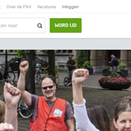
t
Over de FNV
Vacatures
Inloggen
WORD LID