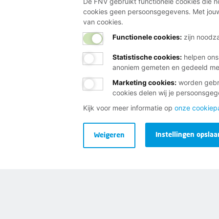
De FNV gebruikt functionele cookies die no
cookies geen persoonsgegevens. Met jouw
Wij helpen je gra
van cookies.
Functionele cookies:
zijn noodza
Bij al je vragen over werk, 
Statistische cookies
:
helpen ons
Neem contact op met de FNV
anoniem gemeten en gedeeld m
Vragen over het lidmaatschap
Marketing cookies
:
worden gebru
cookies delen wij je persoonsge
Vragen over werk en inkomen
Kijk voor meer informatie op
onze cookiep
Dienstverlening bij jou in de bu
Meld je aan voor onze nieuwsbr
Instellingen opslaa
Weigeren
Disclaimer
Cookies
Privacy