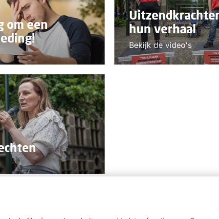
Uitzendkrachten
g om een
hun verhaal
oeding!
Bekijk de video's
rechten