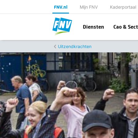
FNV.nl
Mijn FNV
Kaderportaal
Diensten
Cao & Sect
Uitzendkrachten