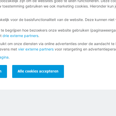
odzakelijk zijn om de websites goed te laten functioneren. Deze coo
 toestemming gebruiken we ook marketing cookies. Hieronder kun j
ag
kelijk voor de basisfunctionaliteit van de website. Deze kunnen nie
inkomen en lidmaatschap.
 te begrijpen hoe bezoekers onze website gebruiken (paginaweerg
et
drie externe partners
.
ikt om onze diensten via online advertenties onder de aandacht te 
gevens met
vier externe partners
voor retargeting en advertentieperso
agina
.
urt
ief
n
Alle cookies accepteren
Opzeggen