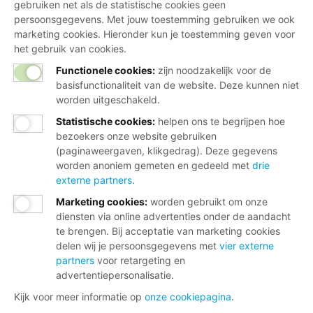
Wij helpen je graag
gebruiken net als de statistische cookies geen
persoonsgegevens. Met jouw toestemming gebruiken we ook
marketing cookies. Hieronder kun je toestemming geven voor
Bij al je vragen over werk, inkomen en
het gebruik van cookies.
lidmaatschap.
Functionele cookies:
zijn noodzakelijk voor de
basisfunctionaliteit van de website. Deze kunnen niet
Neem contact op met de FNV
worden uitgeschakeld.
Vragen over het lidmaatschap
Statistische cookies
:
helpen ons te begrijpen hoe
Vragen over werk en inkomen
bezoekers onze website gebruiken
(paginaweergaven, klikgedrag). Deze gegevens
Dienstverlening bij jou in de buurt
worden anoniem gemeten en gedeeld met
drie
externe partners
.
Meld je aan voor onze nieuwsbrief
Marketing cookies
:
worden gebruikt om onze
diensten via online advertenties onder de aandacht
te brengen. Bij acceptatie van marketing cookies
delen wij je persoonsgegevens met
vier externe
partners
voor retargeting en
advertentiepersonalisatie.
Kijk voor meer informatie op
onze cookiepagina
.
Disclaimer