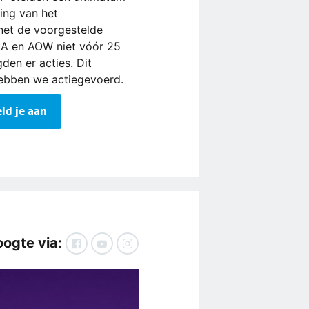
ing van het
net de voorgestelde
IA en AOW niet vóór 25
gden er acties. Dit
hebben we actiegevoerd.
ld je aan
oogte via: