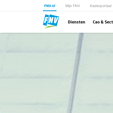
FNV.nl
Mijn FNV
Kaderportaal
Diensten
Cao & Sect