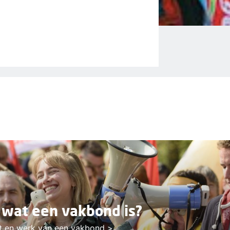
 wat een vakbond is?
t en werk van een vakbond >