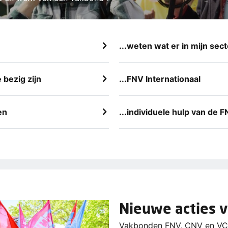
...weten wat er in mijn sect
 bezig zijn
...FNV Internationaal
en
...individuele hulp van de 
Nieuwe acties 
Vakbonden FNV, CNV en VCP