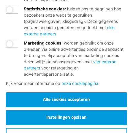
Statistische cookies
:
helpen ons te begrijpen hoe
Word lid
bezoekers onze website gebruiken
(paginaweergaven, klikgedrag). Deze gegevens
Of maak een ander lid en verdien een tientje
worden anoniem gemeten en gedeeld met
drie
externe partners
.
Marketing cookies
:
worden gebruikt om onze
diensten via online advertenties onder de aandacht
Wij helpen je graag
te brengen. Bij acceptatie van marketing cookies
delen wij je persoonsgegevens met
vier externe
partners
voor retargeting en
Bij al je vragen over werk, inkomen en
advertentiepersonalisatie.
lidmaatschap.
Kijk voor meer informatie op
onze cookiepagina
.
Neem contact op met de FNV
Alle cookies accepteren
Vragen over het lidmaatschap
Vragen over werk en inkomen
Instellingen opslaan
Dienstverlening bij jou in de buurt
Meld je aan voor onze nieuwsbrief