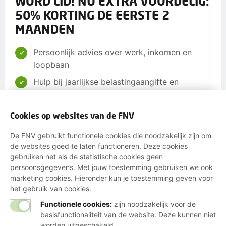
WORD LID! NU EXTRA VOORDELIG:
50% KORTING DE EERSTE 2
MAANDEN
Persoonlijk advies over werk, inkomen en
loopbaan
Hulp bij jaarlijkse belastingaangifte en
toeslagen
Ondersteuning bij beroepsziekten en
Cookies op websites van de FNV
letselschade
De FNV gebruikt functionele cookies die noodzakelijk zijn om
Invloed op jouw arbeidsvoorwaarden via je
de websites goed te laten functioneren. Deze cookies
cao
gebruiken net als de statistische cookies geen
persoonsgegevens. Met jouw toestemming gebruiken we ook
Begeleiding bij Wao, Wajong, Wia, Ziekte- en
marketing cookies. Hieronder kun je toestemming geven voor
Participatiewet
het gebruik van cookies.
Korting op verzekeringen, energie,
Functionele cookies:
zijn noodzakelijk voor de
boodschappen en meer
basisfunctionaliteit van de website. Deze kunnen niet
worden uitgeschakeld.