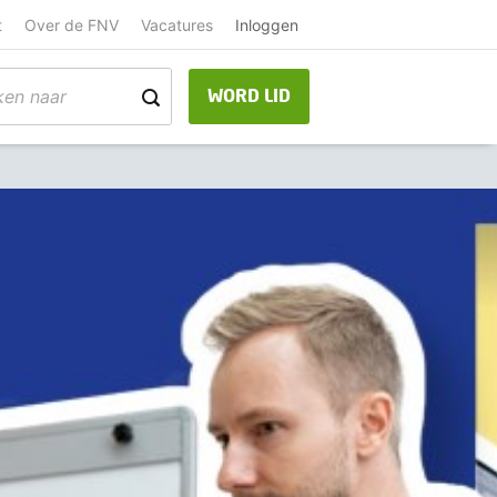
t
Over de FNV
Vacatures
Inloggen
WORD LID