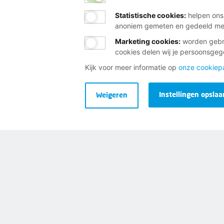
Neem contact op met de FNV
Statistische cookies
:
helpen ons
Vragen over het lidmaatschap
anoniem gemeten en gedeeld m
Vragen over werk en inkomen
Marketing cookies
:
worden gebru
cookies delen wij je persoonsge
Dienstverlening bij jou in de bu
Kijk voor meer informatie op
onze cookiep
Meld je aan voor onze nieuwsbr
Instellingen opslaa
Weigeren
Disclaimer
Cookies
Privacy