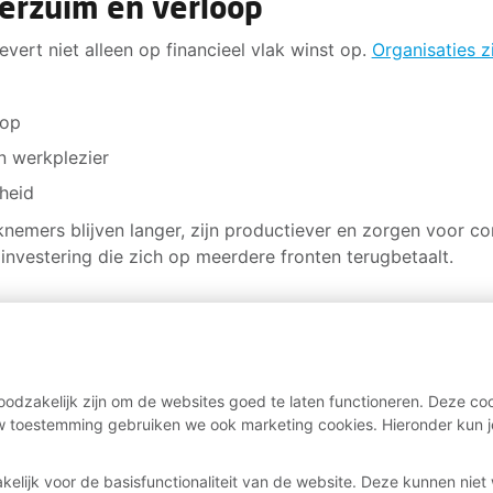
verzuim en verloop
ert niet alleen op financieel vlak winst op.
Organisaties z
oop
n werkplezier
rheid
emers blijven langer, zijn productiever en zorgen voor con
nvestering die zich op meerdere fronten terugbetaalt.
ag
odzakelijk zijn om de websites goed te laten functioneren. Deze coo
 toestemming gebruiken we ook marketing cookies. Hieronder kun j
inkomen en lidmaatschap.
kelijk voor de basisfunctionaliteit van de website. Deze kunnen nie