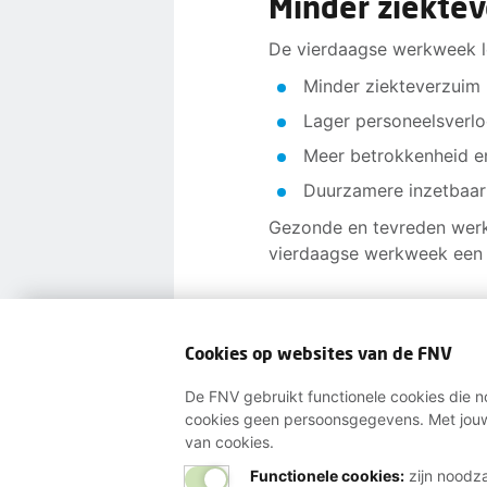
Minder ziekte
De vierdaagse werkweek lev
Minder ziekteverzuim
Lager personeelsverl
Meer betrokkenheid e
Duurzamere inzetbaa
Gezonde en tevreden werkn
vierdaagse werkweek een i
Cookies op websites van de FNV
Wij helpen je gra
De FNV gebruikt functionele cookies die no
cookies geen persoonsgegevens. Met jouw
van cookies.
Bij al je vragen over werk, 
Functionele cookies:
zijn noodza