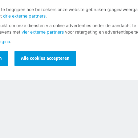
 te begrijpen hoe bezoekers onze website gebruiken (paginaweerg
et
drie externe partners
.
ikt om onze diensten via online advertenties onder de aandacht te 
gevens met
vier externe partners
voor retargeting en advertentieperso
urt
agina
.
ief
n
Alle cookies accepteren
Opzeggen