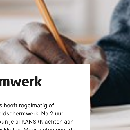
rmwerk
s heeft regelmatig of
eldschermwerk. Na 2 uur
un je al KANS (Klachten aan
wikkelen. Meer weten over de