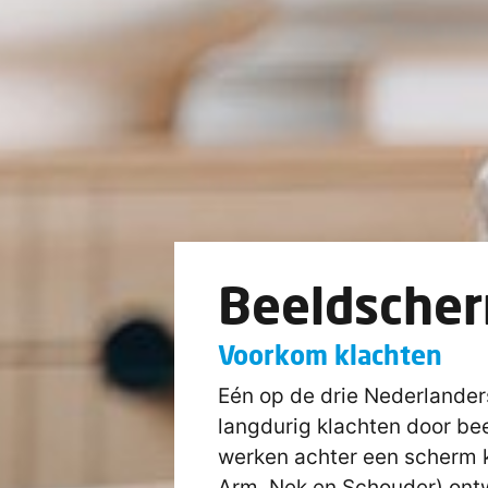
Beeldsche
Voorkom klachten
Eén op de drie Nederlander
langdurig klachten door be
werken achter een scherm k
Arm, Nek en Schouder) ont