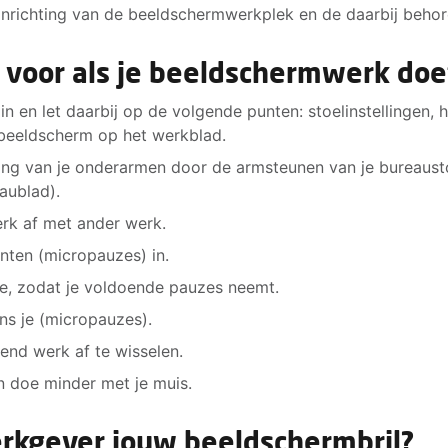
e inrichting van de beeldschermwerkplek en de daarbij beho
s voor als je beeldschermwerk doe
in en let daarbij op de volgende punten: stoelinstellingen,
beeldscherm op het werkblad.
ng van je onderarmen door de armsteunen van je bureausto
aublad).
rk af met ander werk.
ten (micropauzes) in.
e, zodat je voldoende pauzes neemt.
ns je (micropauzes).
end werk af te wisselen.
n doe minder met je muis.
rkgever jouw beeldschermbril?