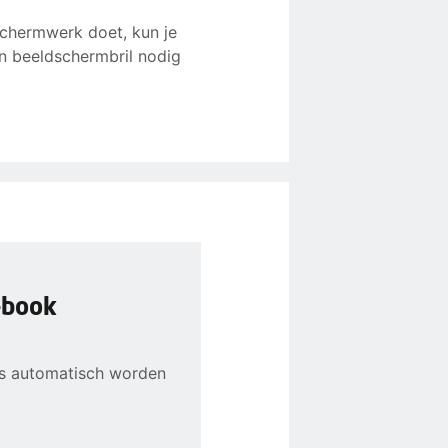
schermwerk doet, kun je
en beeldschermbril nodig
-book
ns automatisch worden