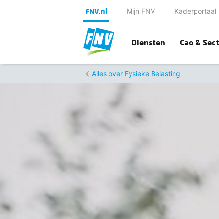
FNV.nl
Mijn FNV
Kaderportaal
Diensten
Cao & Sect
Alles over Fysieke Belasting