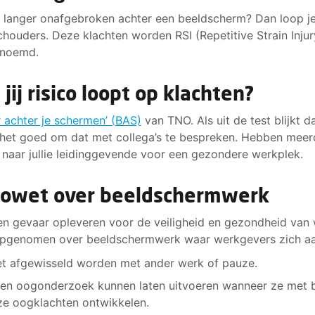
 of langer onafgebroken achter een beeldscherm? Dan loop je
chouders. Deze klachten worden RSI (Repetitive Strain Inju
enoemd.
jij risico loopt op klachten?
r achter je schermen’ (BAS)
van TNO. Als uit de test blijkt d
het goed om dat met collega’s te bespreken. Hebben meerd
naar jullie leidinggevende voor een gezondere werkplek.
rbowet over beeldschermwerk
 gevaar opleveren voor de veiligheid en gezondheid van 
s opgenomen over beeldschermwerk waar werkgevers zich a
 afgewisseld worden met ander werk of pauze.
n oogonderzoek kunnen laten uitvoeren wanneer ze met
ze oogklachten ontwikkelen.