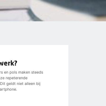
mwerk?
rs en pols maken steeds
eze repeterende
t geldt niet alleen bij
martphone.