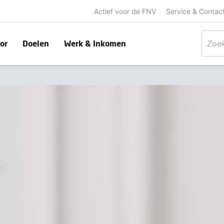
Actief voor de FNV
Service & Contac
or
Doelen
Werk & Inkomen