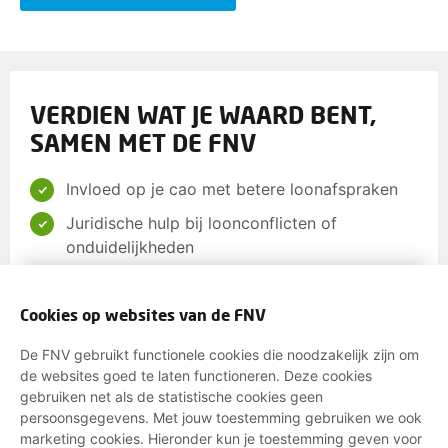
VERDIEN WAT JE WAARD BENT,
SAMEN MET DE FNV
Invloed op je cao met betere loonafspraken
Juridische hulp bij loonconflicten of
onduidelijkheden
Advies over loonsverhoging en onderhandelen
Inzicht in je rechten en kansen rond salaris
Cookies op websites van de FNV
Toegang tot trainingen voor betere loopbaan-
De FNV gebruikt functionele cookies die noodzakelijk zijn om
en salariskansen
de websites goed te laten functioneren. Deze cookies
gebruiken net als de statistische cookies geen
Gratis hulp bij je belastingaangifte en
persoonsgegevens. Met jouw toestemming gebruiken we ook
toeslagen
marketing cookies. Hieronder kun je toestemming geven voor