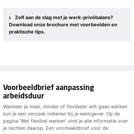
Je hebt als werknemer recht op
verschillende soorten
oplossingen.
verlof
. Zo kun je bijvoorbeeld vakantiedagen, bijzonder
verlof of onbetaald verlof opnemen. Maak hier gebruik
Zelf aan de slag met je werk-privébalans?
van!
Download onze brochure met voorbeelden en
praktische tips.
Voorbeeldbrief aanpassing
arbeidsduur
Wanneer je meer, minder of flexibeler wilt gaan werken
kun je een verzoek indienen bij je werkgever. Op de
pagina ‘Wet flexibel werken’ vind je alle informatie over
je rechten daarop. Een voorbeeldbrief voor de