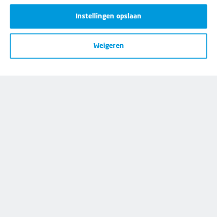
Meld je aan voor onze nieuwsbrief
Instellingen opslaan
Weigeren
Disclaimer
Cookies
Privacy
Opzeggen