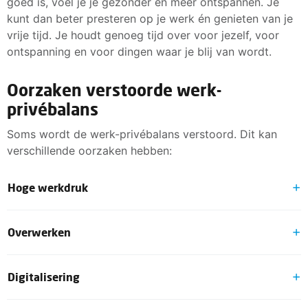
goed is, voel je je gezonder en meer ontspannen. Je
kunt dan beter presteren op je werk én genieten van je
vrije tijd. Je houdt genoeg tijd over voor jezelf, voor
ontspanning en voor dingen waar je blij van wordt.
Oorzaken verstoorde werk-
privébalans
Soms wordt de werk-privébalans verstoord. Dit kan
verschillende oorzaken hebben:
Hoge werkdruk
Heb je eigenlijk te veel werk voor te weinig werktijd? En
Overwerken
ben je overmatig vermoeid aan het einde van een
werkdag? Dan is je werkdruk mogelijk ongezond hoog.
Er staan een paar belangrijke deadlines op je takenlijst.
Doe de sneltest werkdruk en krijg direct een signaal.
Digitalisering
Omdat je deze wilt halen, wordt de werkdruk steeds
hoger. Hierdoor voel je je misschien verplicht om over
Doe de FNV Sneltest Werkdruk
We zijn via onze laptop en smartphone altijd verbonden