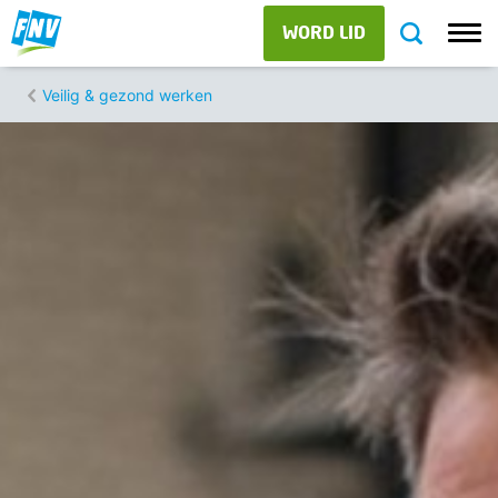
WORD LID
Veilig & gezond werken