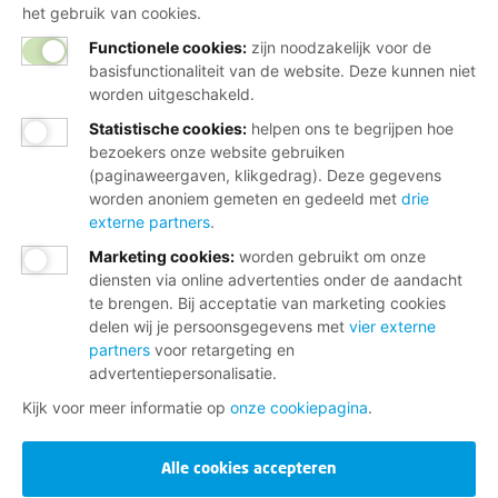
het gebruik van cookies.
Functionele cookies:
zijn noodzakelijk voor de
Word lid
basisfunctionaliteit van de website. Deze kunnen niet
worden uitgeschakeld.
Of maak een ander lid en verdien een tientje
Statistische cookies
:
helpen ons te begrijpen hoe
bezoekers onze website gebruiken
(paginaweergaven, klikgedrag). Deze gegevens
worden anoniem gemeten en gedeeld met
drie
Wij helpen je graag
externe partners
.
Marketing cookies
:
worden gebruikt om onze
Bij al je vragen over werk, inkomen en
diensten via online advertenties onder de aandacht
te brengen. Bij acceptatie van marketing cookies
lidmaatschap.
delen wij je persoonsgegevens met
vier externe
partners
voor retargeting en
Neem contact op met de FNV
advertentiepersonalisatie.
Vragen over het lidmaatschap
Kijk voor meer informatie op
onze cookiepagina
.
Vragen over werk en inkomen
Alle cookies accepteren
Dienstverlening bij jou in de buurt