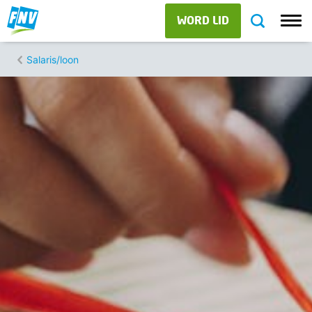
WORD LID
Salaris/loon