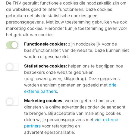
De FNV gebruikt functionele cookies die noodzakelijk zijn om
toeslagen
de websites goed te laten functioneren. Deze cookies
gebruiken net als de statistische cookies geen
persoonsgegevens. Met jouw toestemming gebruiken we ook
Word lid
marketing cookies. Hieronder kun je toestemming geven voor
het gebruik van cookies.
Of maak een ander lid en verdien een tientje
Functionele cookies:
zijn noodzakelijk voor de
basisfunctionaliteit van de website. Deze kunnen niet
worden uitgeschakeld.
Statistische cookies
:
helpen ons te begrijpen hoe
Wij helpen je graag
bezoekers onze website gebruiken
(paginaweergaven, klikgedrag). Deze gegevens
worden anoniem gemeten en gedeeld met
drie
Bij al je vragen over werk, inkomen en
externe partners
.
lidmaatschap.
Marketing cookies
:
worden gebruikt om onze
diensten via online advertenties onder de aandacht
Neem contact op met de FNV
te brengen. Bij acceptatie van marketing cookies
Vragen over het lidmaatschap
delen wij je persoonsgegevens met
vier externe
partners
voor retargeting en
Vragen over werk en inkomen
advertentiepersonalisatie.