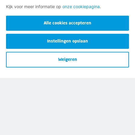
Dienstverlening bij jou in de buurt
Kijk voor meer informatie op
onze cookiepagina
.
Meld je aan voor onze nieuwsbrief
Alle cookies accepteren
Instellingen opslaan
Weigeren
Disclaimer
Cookies
Privacy
Opzeggen