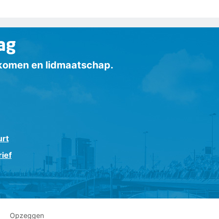
ag
inkomen en lidmaatschap.
urt
ief
Opzeggen