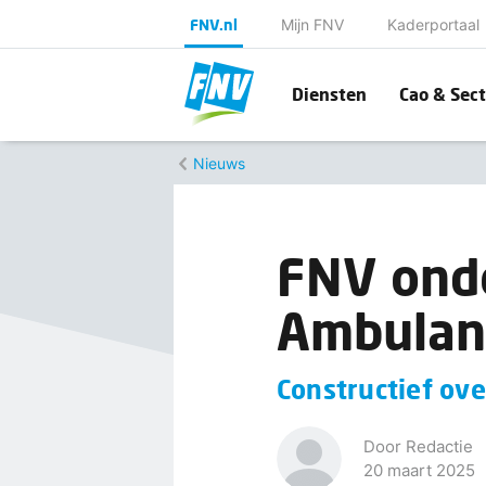
FNV.nl
Mijn FNV
Kaderportaal
Diensten
Cao & Sect
Nieuws
FNV onde
Ambulan
Constructief ove
Door Redactie
20 maart 2025