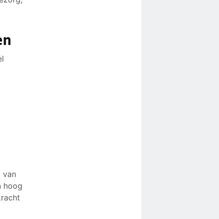
en
el
d van
n hoog
kracht