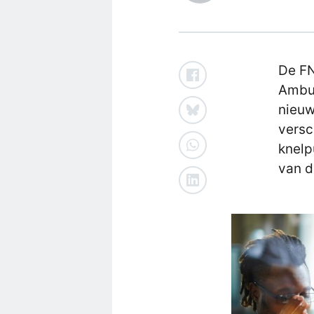
De FN
Ambul
nieuw
versc
knelp
van d