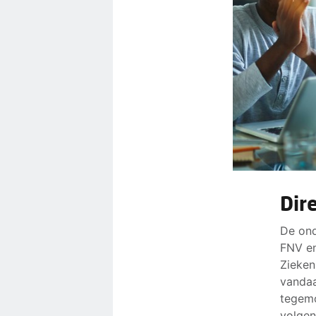
Dir
De ond
FNV en
Zieken
vandaa
tegemo
volgen