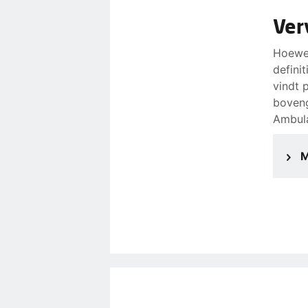
Ver
Hoewel
defini
vindt 
boven
Ambul
M