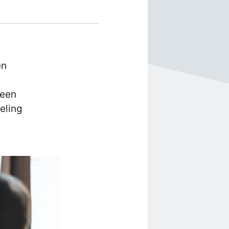
en
 een
eling