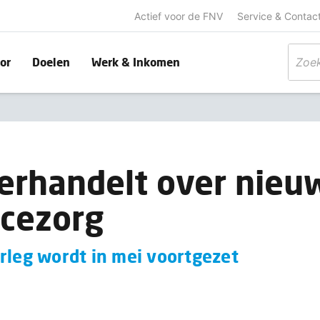
Actief voor de FNV
Service & Contac
or
Doelen
Werk & Inkomen
rhandelt over nieu
cezorg
rleg wordt in mei voortgezet