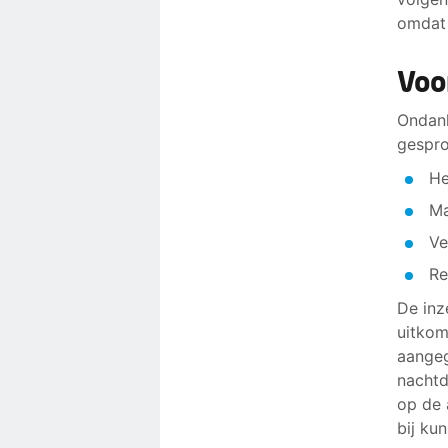
omdat 
Voo
Ondank
gespro
He
Ma
Ve
Re
De inz
uitkom
aangeg
nachtd
op de 
bij ku