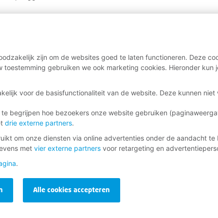
odzakelijk zijn om de websites goed te laten functioneren. Deze coo
 toestemming gebruiken we ook marketing cookies. Hieronder kun j
kelijk voor de basisfunctionaliteit van de website. Deze kunnen nie
 te begrijpen hoe bezoekers onze website gebruiken (paginaweerg
et
drie externe partners
.
ikt om onze diensten via online advertenties onder de aandacht te 
gevens met
vier externe partners
voor retargeting en advertentieperso
agina
.
n
Alle cookies accepteren