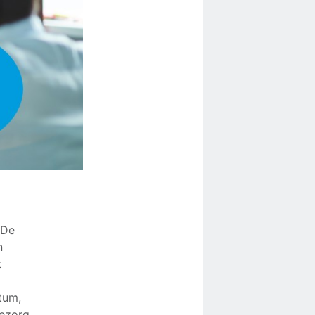
 De
n
t
tum,
ezorg,