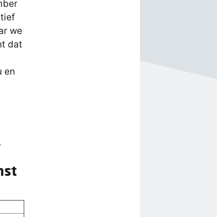
mber
tief
ar we
nt dat
u en
.
mst