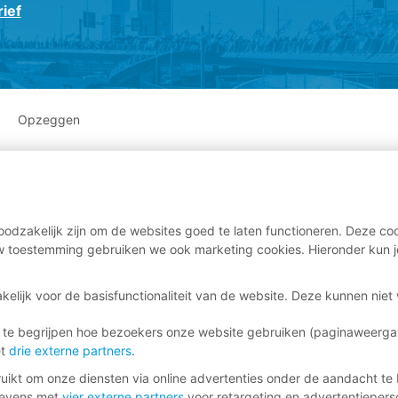
ief
Opzeggen
odzakelijk zijn om de websites goed te laten functioneren. Deze coo
 toestemming gebruiken we ook marketing cookies. Hieronder kun j
kelijk voor de basisfunctionaliteit van de website. Deze kunnen nie
 te begrijpen hoe bezoekers onze website gebruiken (paginaweerg
et
drie externe partners
.
ikt om onze diensten via online advertenties onder de aandacht te 
gevens met
vier externe partners
voor retargeting en advertentieperso