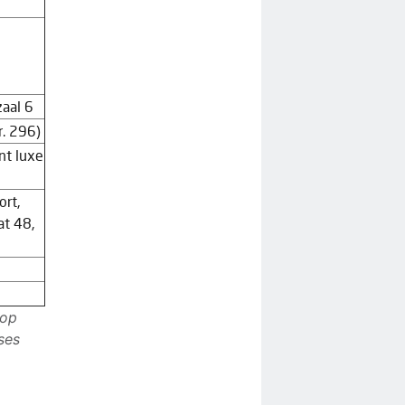
aal 6
r. 296)
nt luxe
ort,
at 48,
 op
ses