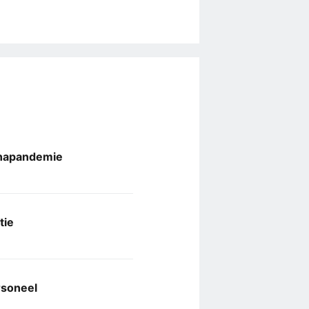
onapandemie
tie
rsoneel