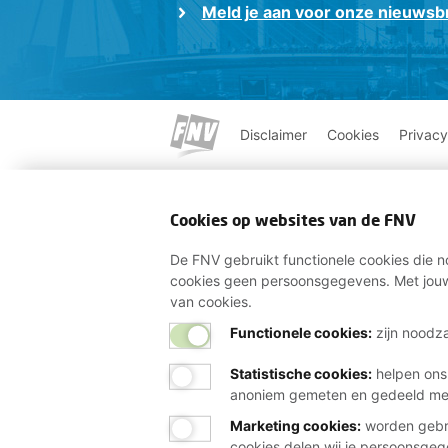
Meld je aan voor onze nieuwsbr
Disclaimer
Cookies
Privacy
Cookies op websites van de FNV
De FNV gebruikt functionele cookies die no
cookies geen persoonsgegevens. Met jouw
van cookies.
Functionele cookies:
zijn noodza
Statistische cookies
:
helpen ons
anoniem gemeten en gedeeld m
Marketing cookies
:
worden gebru
cookies delen wij je persoonsge