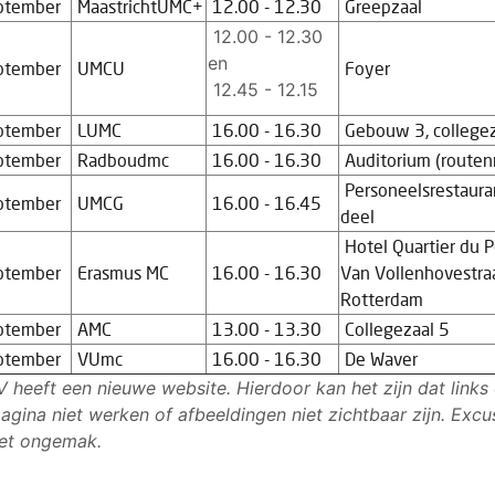
ptember
MaastrichtUMC+
12.00 - 12.30
Greepzaal
12.00 - 12.30
en
ptember
UMCU
Foyer
12.45 - 12.15
ptember
LUMC
16.00 - 16.30
Gebouw 3, collegez
ptember
Radboudmc
16.00 - 16.30
Auditorium (routen
Personeelsrestaura
ptember
UMCG
16.00 - 16.45
deel
Hotel Quartier du P
ptember
Erasmus MC
16.00 - 16.30
Van Vollenhovestra
Rotterdam
ptember
AMC
13.00 - 13.30
Collegezaal 5
ptember
VUmc
16.00 - 16.30
De Waver
 heeft een nieuwe website. Hierdoor kan het zijn dat links
agina niet werken of afbeeldingen niet zichtbaar zijn. Excu
et ongemak.