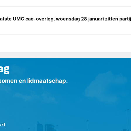
aatste UMC cao-overleg, woensdag 28 januari zitten parti
ag
inkomen en lidmaatschap.
urt