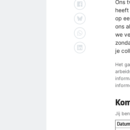
Ons t
heeft
op ee
ons a
we ve
zonda
je co
Het ga
arbeid
inform
inform
Kom
Jij be
Datu