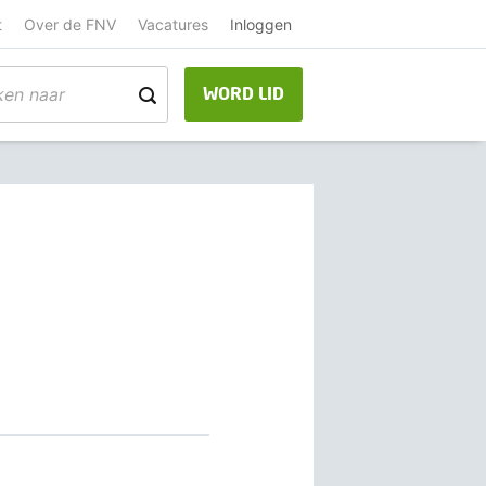
t
Over de FNV
Vacatures
Inloggen
WORD LID