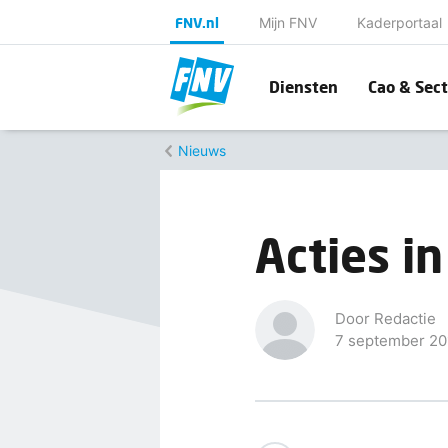
FNV.nl
Mijn FNV
Kaderportaal
Diensten
Cao & Sect
Nieuws
Acties i
Door Redactie
7 september 20