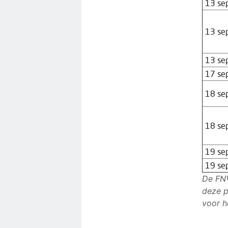
13 se
13 se
13 se
17 se
18 se
18 se
19 se
19 se
De FNV
deze p
voor h