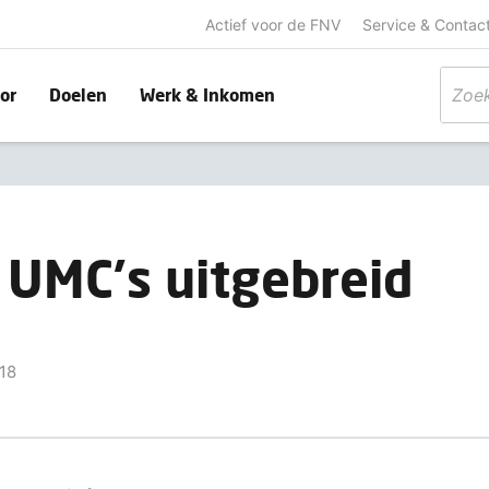
Actief voor de FNV
Service & Contac
or
Doelen
Werk & Inkomen
n UMC's uitgebreid
18