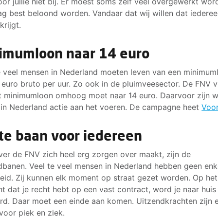
voor jullie niet bij. Er moest soms zelf veel overgewerkt wor
g best beloond worden. Vandaar dat wij willen dat iederee
krijgt.
imumloon naar 14 euro
e veel mensen in Nederland moeten leven van een minimum
 euro bruto per uur. Zo ook in de pluimveesector. De FNV v
t minimumloon omhoog moet naar 14 euro. Daarvoor zijn 
 in Nederland actie aan het voeren. De campagne heet
Voo
te baan voor iedereen
er de FNV zich heel erg zorgen over maakt, zijn de
dbanen. Veel te veel mensen in Nederland hebben geen enk
eid. Zij kunnen elk moment op straat gezet worden. Op het
 dat je recht hebt op een vast contract, word je naar huis
rd. Daar moet een einde aan komen. Uitzendkrachten zijn 
 voor piek en ziek.