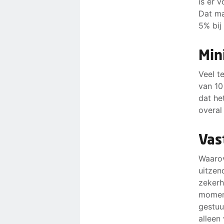
is er 
Dat ma
5% bij 
Min
Veel t
van 10
dat he
overal
Vas
Waarov
uitzen
zekerh
moment
gestuu
alleen