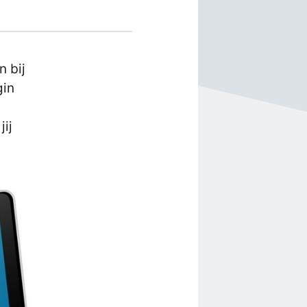
n bij
gin
ij