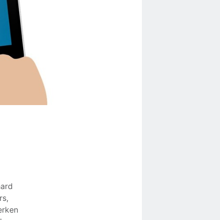
hard
rs,
erken