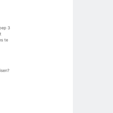
roep 3
t
ns te
eisen?