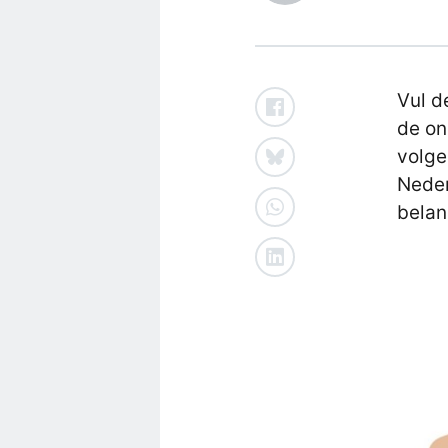
Vul d
de on
volge
Neder
belan