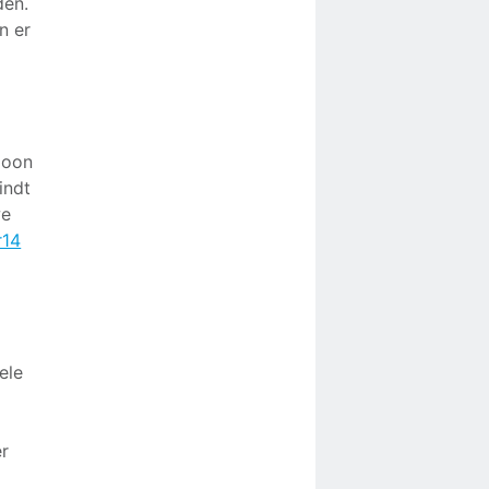
den.
n er
loon
indt
we
r14
ele
er