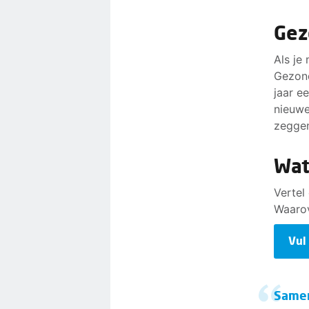
Gez
Als je
Gezond
jaar e
nieuwe
zeggen
Wat 
Vertel
Waarov
Vul
Samen