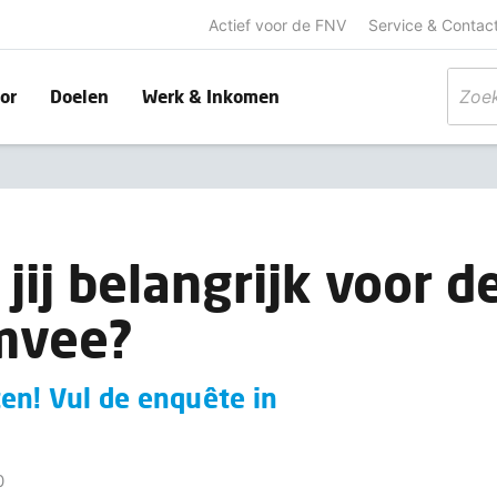
Actief voor de FNV
Service & Contac
or
Doelen
Werk & Inkomen
 jij belangrijk voor 
mvee?
en! Vul de enquête in
0