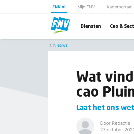
FNV.nl
Mijn FNV
Kaderportaal
Diensten
Cao & Sect
Nieuws
Wat vind
cao Plui
Laat het ons wet
Door Redactie
27 oktober 202