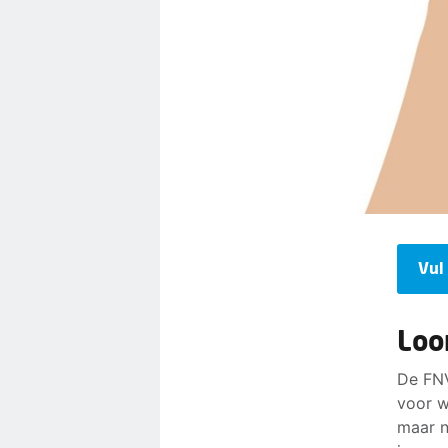
Vul
Loo
De FNV
voor w
maar n