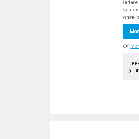
Iedere
samen 
onze p
Wor
Of
maa
Lee
i