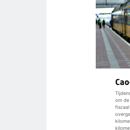
Cao
Tijden
om de 
fiscaa
overge
kilome
kilome