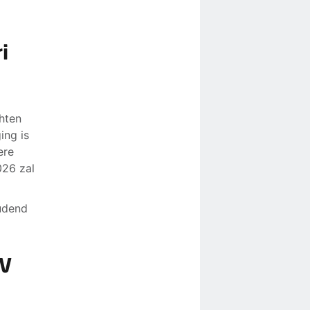
i
hten
ing is
ere
026 zal
oudend
NV