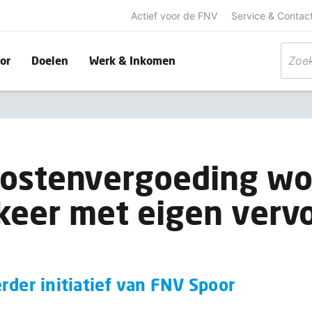
Actief voor de FNV
Service & Contac
or
Doelen
Werk & Inkomen
kostenvergoeding wo
eer met eigen verv
rder initiatief van FNV Spoor