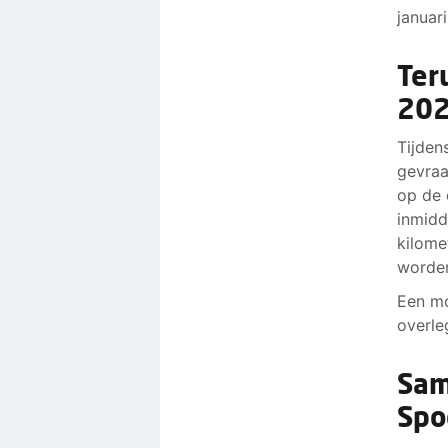
januar
Ter
20
Tijden
gevraa
op de 
inmidd
kilome
worden
Een mo
overle
Sam
Spo