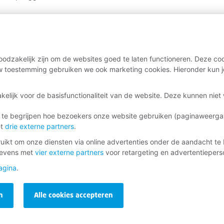
odzakelijk zijn om de websites goed te laten functioneren. Deze coo
 toestemming gebruiken we ook marketing cookies. Hieronder kun j
kelijk voor de basisfunctionaliteit van de website. Deze kunnen nie
 te begrijpen hoe bezoekers onze website gebruiken (paginaweerg
et
drie externe partners
.
ikt om onze diensten via online advertenties onder de aandacht te 
gevens met
vier externe partners
voor retargeting en advertentieperso
agina
.
n
Alle cookies accepteren