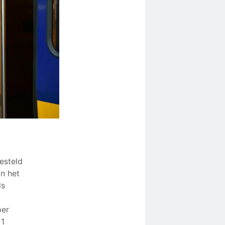
esteld
n het
ds
per
 1