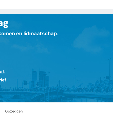
ag
inkomen en lidmaatschap.
urt
ief
Opzeggen