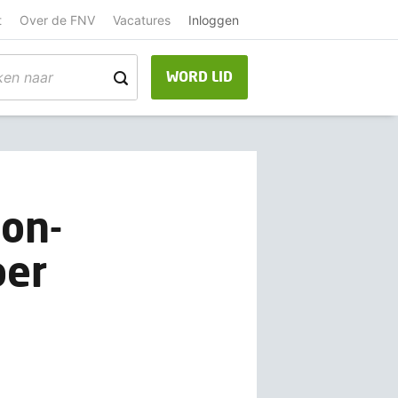
t
Over de FNV
Vacatures
Inloggen
WORD LID
on-
oer