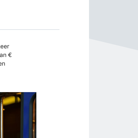
keer
van €
en