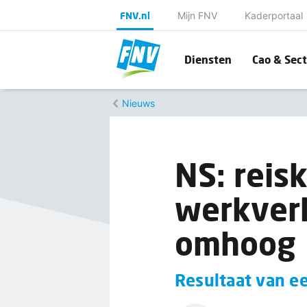
FNV.nl
Mijn FNV
Kaderportaal
Diensten
Cao & Sect
Nieuws
NS: reis
werkverk
omhoog
Resultaat van ee