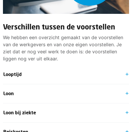
Verschillen tussen de voorstellen
We hebben een overzicht gemaakt van de voorstellen
van de werkgevers en van onze eigen voorstellen. Je
ziet dat er nog veel werk te doen is: de voorstellen
liggen nog ver uit elkaar.
Looptijd
Werkgevers:
willen een looptijd van twee jaar,
Loon
langer is bespreekbaar.
De FNV:
stelt een looptijd van één jaar voor, langer
Werkgevers:
bieden 2% loonstijging en zeggen dat
is bespreekbaar.
Loon bij ziekte
er 2% loonruimte is.
De FNV:
wil een loonsverhoging van 6%.
Werkgevers:
stellen voor om het loon bij ziekte te
Reiskosten