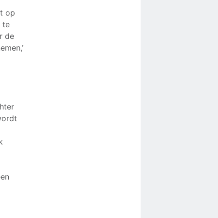
t op
 te
r de
nemen,’
hter
wordt
k
een