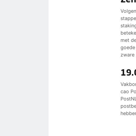
Volgen
stappe
stakin
beteke
met de
goede 
zware 
19.
Vakbon
cao Po
PostNL
postbe
hebben