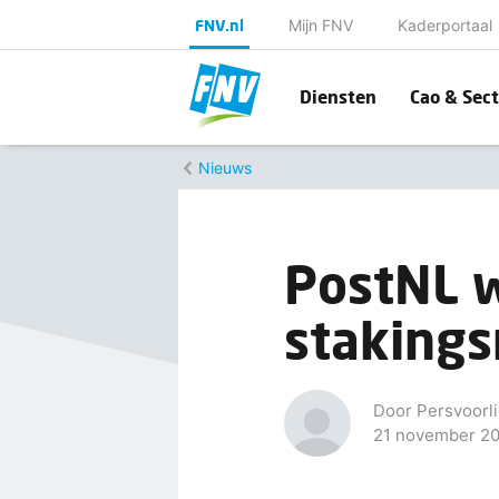
FNV.nl
Mijn FNV
Kaderportaal
Diensten
Cao & Sect
Nieuws
PostNL 
staking
Door Persvoorli
21 november 2