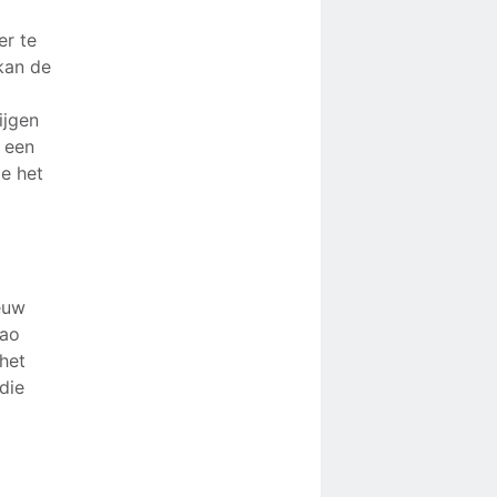
er te
kan de
ijgen
n een
e het
euw
cao
het
die