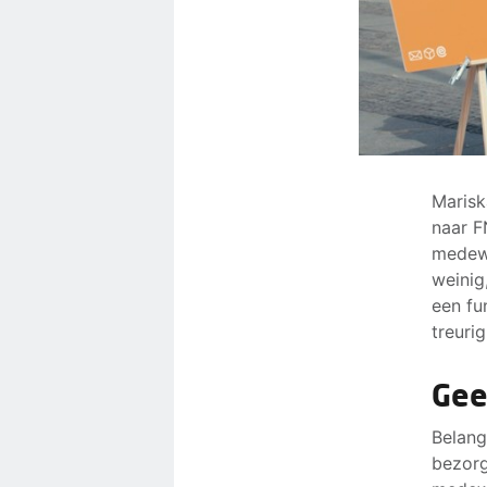
Marisk
naar F
medewe
weinig
een fu
treurig.
Gee
Belang
bezorg