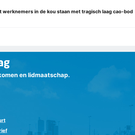
t werknemers in de kou staan met tragisch laag cao-bod
ag
inkomen en lidmaatschap.
urt
ief