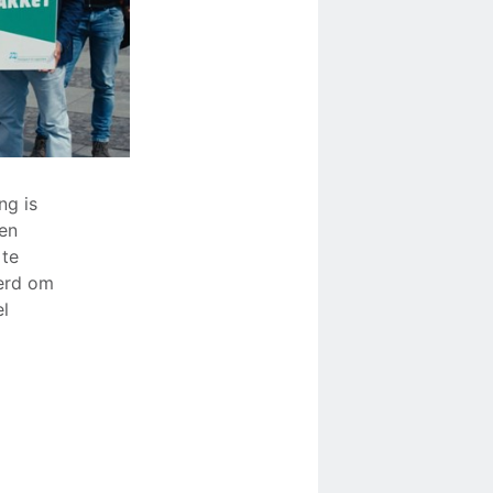
ng is
gen
 te
eerd om
el