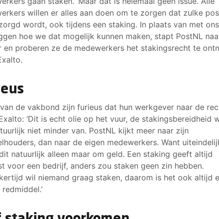
rkers gaan staken. ‘Maar dat is helemaal geen issue. Alle
rkers willen er alles aan doen om te zorgen dat zulke pos
ezorgd wordt, ook tijdens een staking. In plaats van met ons
ggen hoe we dat mogelijk kunnen maken, stapt PostNL naa
r en proberen ze de medewerkers het stakingsrecht te ont
Exalto.
ieus
van de vakbond zijn furieus dat hun werkgever naar de rec
 Exalto: ‘Dit is echt olie op het vuur, de stakingsbereidheid 
atuurlijk niet minder van. PostNL kijkt meer naar zijn
lhouders, dan naar de eigen medewerkers. Want uiteindelij
 dit natuurlijk alleen maar om geld. Een staking geeft altijd
st voor een bedrijf, anders zou staken geen zin hebben.
jkertijd wil niemand graag staken, daarom is het ook altijd 
e redmiddel.’
f staking voorkomen