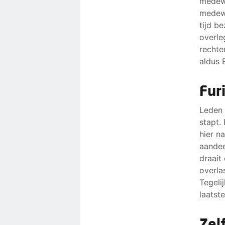
medewe
medewe
tijd b
overle
rechte
aldus 
Fur
Leden 
stapt.
hier n
aandee
draait
overla
Tegeli
laatst
Zel