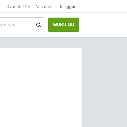
t
Over de FNV
Vacatures
Inloggen
WORD LID