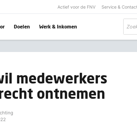
Actief voor de FNV
Service & Contac
or
Doelen
Werk & Inkomen
wil medewerkers
srecht ontnemen
chting
022