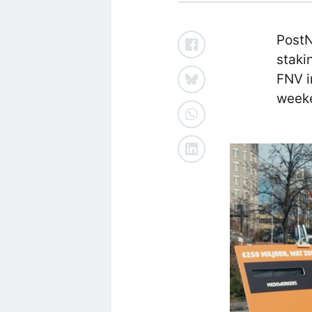
PostN
staki
FNV i
weeke