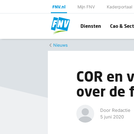
FNV.nl
Mijn FNV
Kaderportaal
Diensten
Cao & Sect
Nieuws
COR en v
over de 
Door Redactie
5 juni 2020