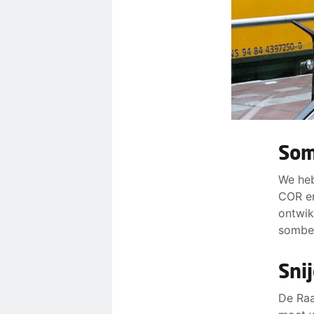
Som
We heb
COR en
ontwik
somber
Sni
De Raa