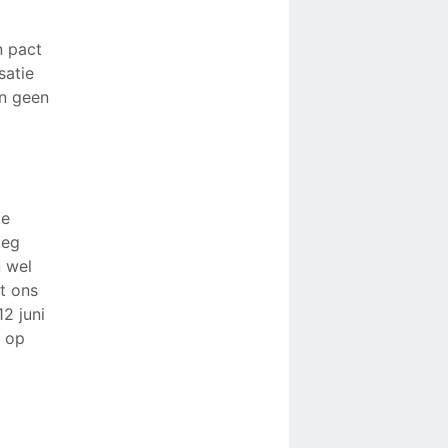
n pact
satie
en geen
le
leg
 wel
t ons
2 juni
 op