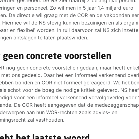
orden gesneden. De NS ziet daarbij 2 belangrijke posten:
eringen en personeel. Zo wil men in 5 jaar 1,4 miljard euro
en. De directie wil graag met de COR en de vakbonden ee
n. Hiermee wil de NS stevig kunnen bezuinigen en als organi
aar en flexibel’ worden. In ruil daarvoor zal NS zich inzett
gen ontslagen te laten plaatsvinden.
 geen concrete voorstellen
ft nog geen concrete voorstellen gedaan, maar heeft enke
 met ons gedeeld. Daar het een informeel verkennend over
ebben bonden en COR niet formeel gereageerd. We hebben
 als schot voor de boeg de nodige kritiek geleverd. NS heef
odigd voor een informeel verkennend vervolgoverleg voor 1
aande. De COR heeft aangegeven dat de medezeggenschap
nderwerpen aan hun WOR-rechten zoals advies- en
mingsrecht zal vasthouden.
 hebt het laatste woord