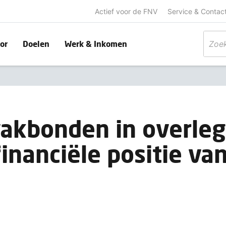
Actief voor de FNV
Service & Contac
or
Doelen
Werk & Inkomen
akbonden in overle
financiële positie va