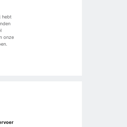
j hebt
onden
l
en onze
pen.
ervoer