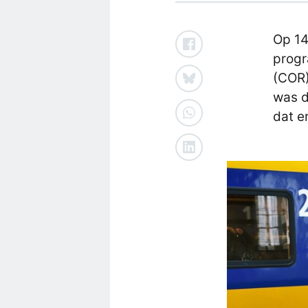
Op 14
progr
(COR)
was d
dat e