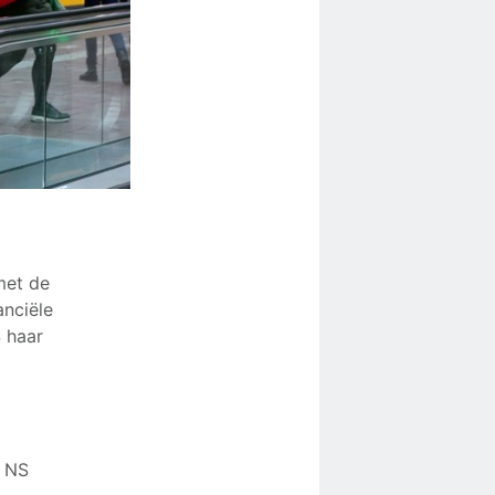
met de
anciële
 haar
n NS