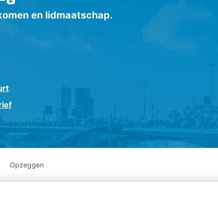
inkomen en lidmaatschap.
urt
ief
Opzeggen