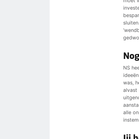
moet w
invest
bespar
sluite
‘wendb
gedwon
Nog
NS hee
ideeën
was, h
alvast
uitgen
aanst
alle o
instem
Jij