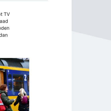
et TV
raad
eden
 dan