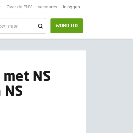
t
Over de FNV
Vacatures
Inloggen
WORD LID
g met NS
n NS