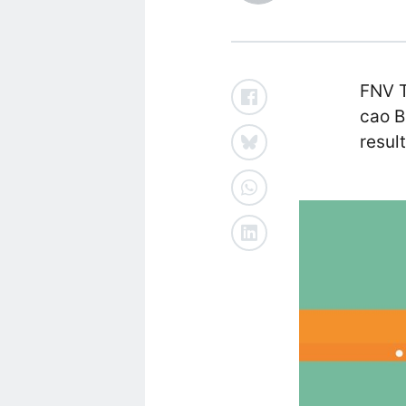
FNV T
cao B
resul