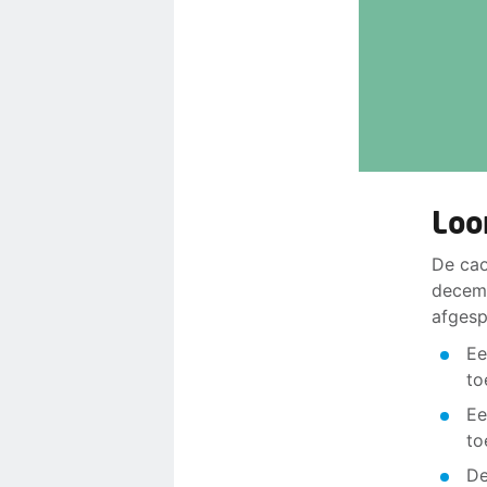
Loo
De cao
decemb
afgesp
Ee
to
Ee
to
De