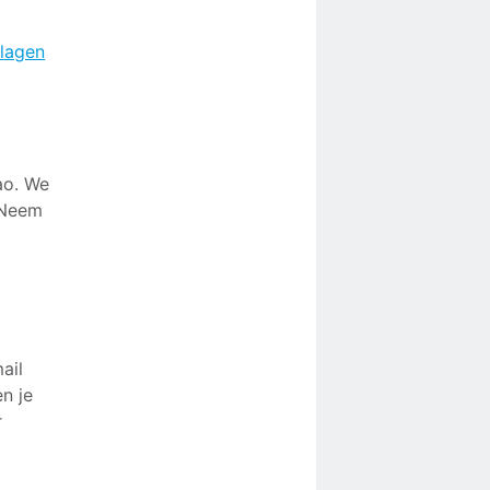
slagen
ao. We
 Neem
ail
n je
r