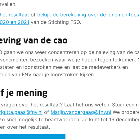
rvallen.
het resultaat
of
bekijk de berekening over de lonen en toe
2020 en 2021
van de Stichting FSO.
eving van de cao
0 gaan we ons weer concentreren op de naleving van de c
evenementen bezoeken waar we je hopen tegen te komen.
nstaten en loonstroken mee en laat de medewerkers en
eden van FNV naar je loonstroken kijken.
f je mening
 vragen over het resultaat? Laat het ons weten. Stuur een m
rigitta.paas@fnv.nl
of
Marijn.vandergaag@fnv.nl
We probere
zo snel mogelijk te beantwoorden. Je kunt tot 19 decembe
n over het resultaat.