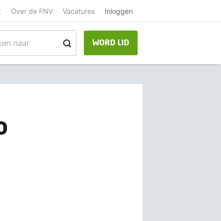
t
Over de FNV
Vacatures
Inloggen
WORD LID
o