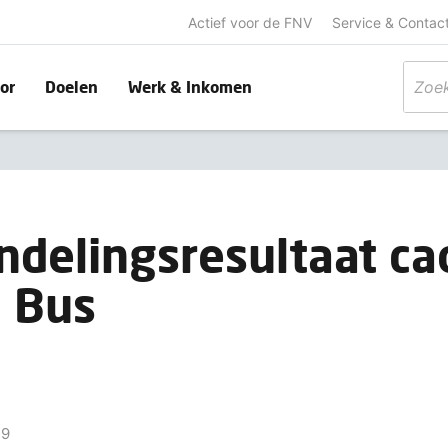
Actief voor de FNV
Service & Contac
or
Doelen
Werk & Inkomen
delingsresultaat ca
 Bus
19