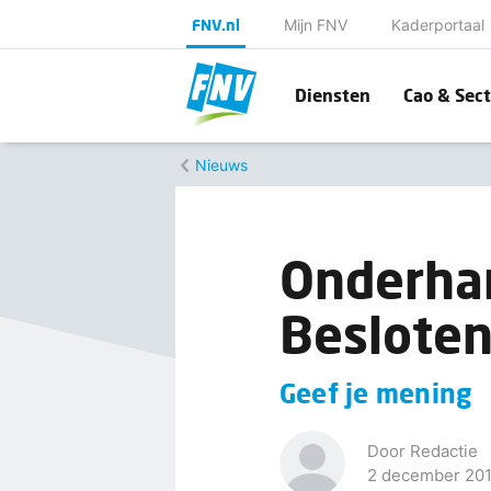
FNV.nl
Mijn FNV
Kaderportaal
Diensten
Cao & Sect
Nieuws
Onderhan
Besloten
Geef je mening
Door Redactie
2 december 20