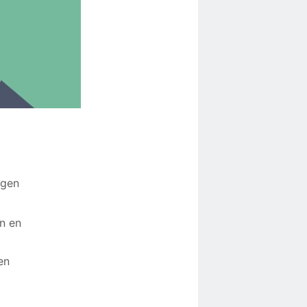
agen
n en
en