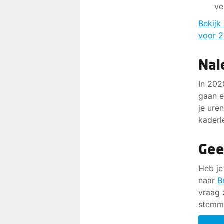
ve
Bekijk 
voor 
Nal
In 202
gaan 
je ure
kaderl
Gee
Heb je
naar
B
vraag 
stemme