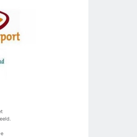
et
eeld.
De