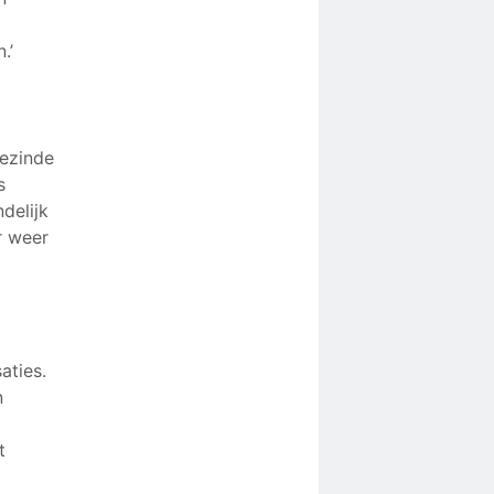
.’
gezinde
s
delijk
r weer
aties.
n
t