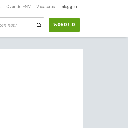
t
Over de FNV
Vacatures
Inloggen
WORD LID