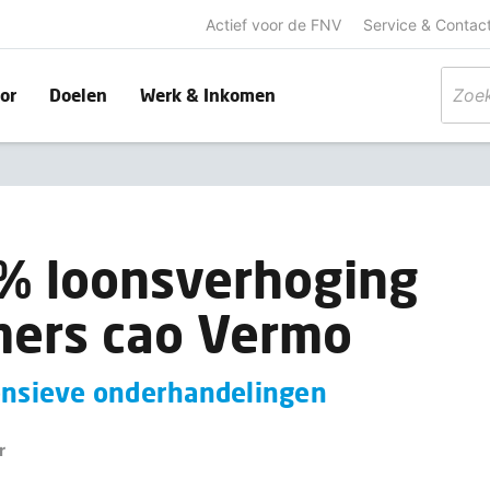
Actief voor de FNV
Service & Contac
or
Doelen
Werk & Inkomen
% loonsverhoging
ers cao Vermo
tensieve onderhandelingen
r