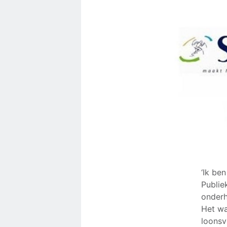
‘Ik be
Publie
onderh
Het wa
loonsv