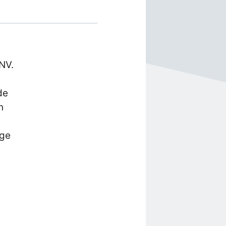
NV.
de
n
e
ige