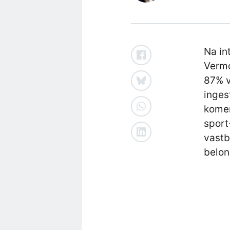
Na in
Verm
87% v
inges
komen
sport
vastb
belon