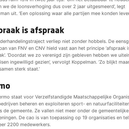
 we de loonsverhoging dus over 2 jaar uitgesmeerd’, legt
man uit. ‘Een oplossing waar alle partijen mee konden leven
praak is afspraak
derhandelingstraject verliep niet zonder hobbels. De eens
ban van FNV en CNV hield vast aan het principe ‘afspraak i
ak’. ‘Doordat we zo verenigd zijn gebleven hebben we uitein
isen ingewilligd gezien’, vervolgt Koppelman. ‘Zo blijkt maa
 samen sterk staat.’
rmo
rmo staat voor Verzelfstandigde Maatschappelijke Organis
edrijven beheren en exploiteren sport- en natuurfaciliteite
 de gemeente. Ze vallen niet meer onder de gemeentelijke
eningen. De cao is van toepassing op 19 organisaties en tel
eer 2200 medewerkers.