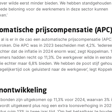
ver wilde eerst minder bieden. We hebben standgehouden
ede beloning voor de werknemers in deze sector kunnen
ken.’
omatische prijscompensatie (APC
 al is er in de cao een automatische prijscompensatie (APC
roken. Die APC was in 2023 bescheiden met 4,2%. ‘Iedere
chter dat de inflatie in 2024 enorm was’, zegt Koppelman. 
mers hadden recht op 11,3%. De werkgever wilde in eerste
tie echter maar 6,8% bieden. We hebben de poot stijf geho
egelijkertijd ook geluisterd naar de werkgever’, legt Koppe
nontwikkeling
bonden zijn uitgekomen op 11,3% voor 2024, waarvan 3% 
ordt uitgekeerd plus nog een extra loonsverhoging in 2025
 dus ruim 13% in twee jaar tijd. ‘Om het betaalbaar te houde