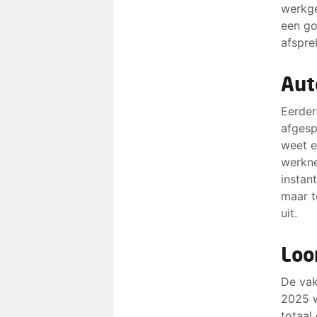
werkge
een go
afspre
Aut
Eerder
afgesp
weet e
werkne
instan
maar t
uit.
Loo
De vak
2025 w
totaal