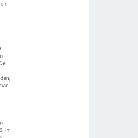
 en
)
)
en
‘De
uden,
lman
in
. In
n