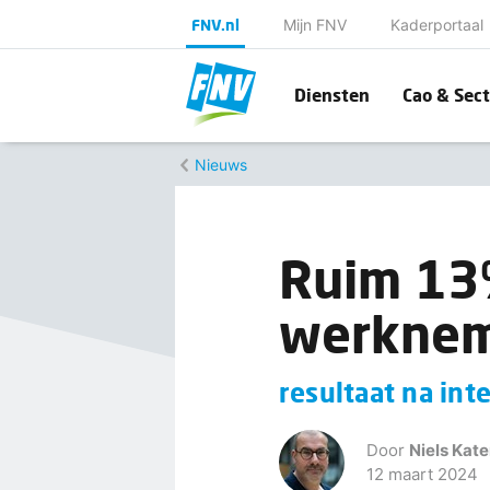
FNV.nl
Mijn FNV
Kaderportaal
Diensten
Cao & Sect
Nieuws
Ruim 13
werknem
resultaat na in
Door
Niels Kate
12 maart 2024