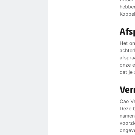
hebben
Koppel
Afs
Het on
achter
afspra
onze e
dat je
Ve
Cao Ve
Deze b
namens
voorzi
ongev