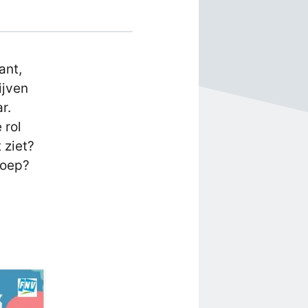
ant,
ijven
r.
 rol
 ziet?
roep?