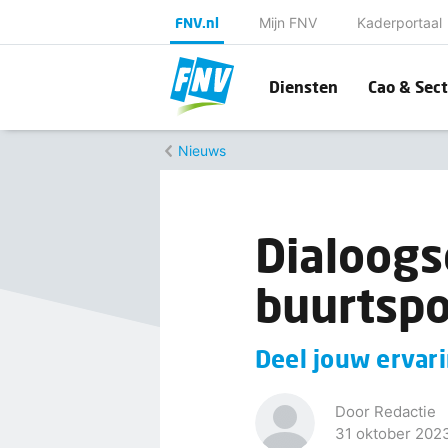
FNV.nl
Mijn FNV
Kaderportaal
Diensten
Cao & Sect
Nieuws
Dialoogs
buurtspo
Deel jouw ervar
Door Redactie
31 oktober 202