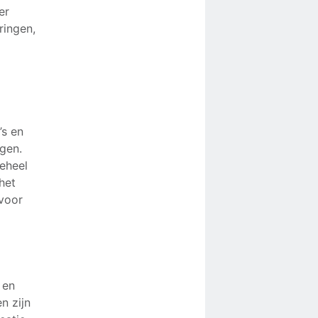
er
ringen,
’s en
gen.
geheel
het
rvoor
 en
n zijn