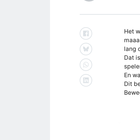
Het w
maaar
lang 
Dat i
spele
En wa
Dit b
Beweg