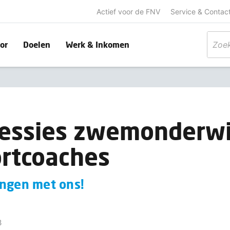
Actief voor de FNV
Service & Contac
or
Doelen
Werk & Inkomen
essies zwemonderwi
rtcoaches
ingen met ons!
3