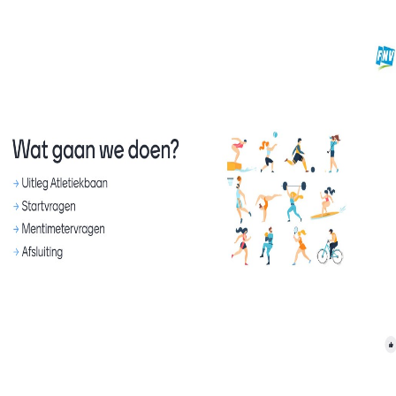
lden voor buurtcoaches