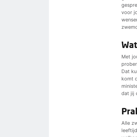
gespre
voor j
wensen
zwemon
Wat
Met jo
prober
Dat ku
komt d
minist
dat jij
Pra
Alle z
leefti