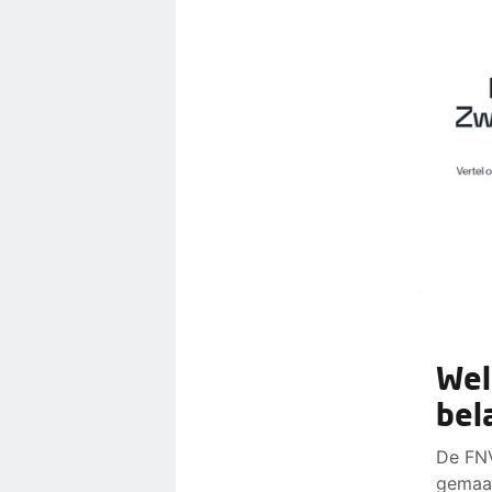
Wel
bel
De FNV
gemaak