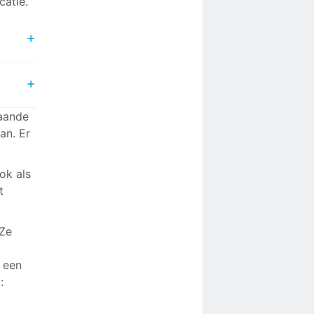
catie.
, Karin
taande
an. Er
, Karin
ok als
t
 Ze
 een
: