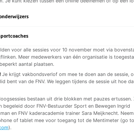
. Je kunt kiezen tussen een online deelnemen of op een lo
nderwijzers
recht
: Live dialoogsessie 14 november
sportcoaches
jd: 10.00-12.30 uur met gratis lunch
catie: Hertogswetering 158, Centraal Vakbondshuis Utrecht
recht
: Live dialoogsessie 14 november
den voor alle sessies voor 10 november moet via bovens
elmund zaal (BG)
jd: 17.30-20.00 uur met gratis pizza
ijflinken. Meer medewerkers van één organisatie is toegesta
catie: Hertogswetering 159, Centraal Vakbondshuis Utrecht
 beperkt aantal plaatsen.
ouda
: Live dialoogsessie 23 november
elmund zaal (BG)
!
Je krijgt vakbondsverlof om mee te doen aan de sessie, o
jd: 10.00-12.30 uur met gratis lunch
t lid bent van de FNV. We leggen tijdens de sessie uit hoe da
catie: Blekersingel 24, Regionaal Vakbondshuis Gouda
ouda
: Live dialoogsessie 23 november
jd: 17.00-19.30 uur met gratis pizza
loogsessies bestaan uit drie blokken met pauzes ertussen.
line
dialoogsessie 23 november
catie: Blekersingel 24, Regionaal Vakbondshuis Gouda
 begeleid door FNV-Bestuurder Sport en Bewegen Ingrid
jd: 14.00-16.00 uur
man en FNV kaderacademie trainer Sara Meijknecht. Neem
lden voor zwemonderwijzers
line
Dialoogsessie 28 november
hone of tablet mee voor toegang tot de Mentimeter (go to
jd: 14.00-16.00 uur
.com
).