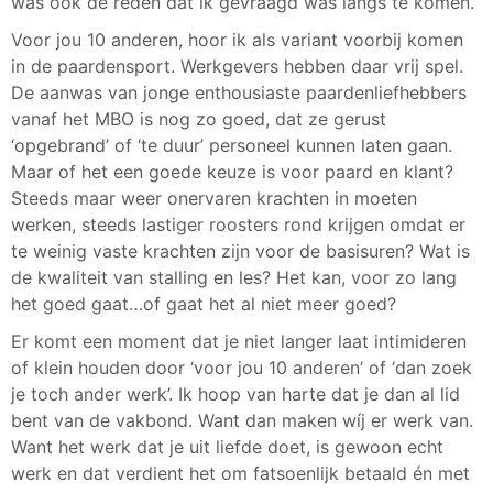
was ook de reden dat ik gevraagd was langs te komen.
Voor jou 10 anderen, hoor ik als variant voorbij komen
in de paardensport. Werkgevers hebben daar vrij spel.
De aanwas van jonge enthousiaste paardenliefhebbers
vanaf het MBO is nog zo goed, dat ze gerust
‘opgebrand’ of ‘te duur’ personeel kunnen laten gaan.
Maar of het een goede keuze is voor paard en klant?
Steeds maar weer onervaren krachten in moeten
werken, steeds lastiger roosters rond krijgen omdat er
te weinig vaste krachten zijn voor de basisuren? Wat is
de kwaliteit van stalling en les? Het kan, voor zo lang
het goed gaat…of gaat het al niet meer goed?
Er komt een moment dat je niet langer laat intimideren
of klein houden door ‘voor jou 10 anderen’ of ‘dan zoek
je toch ander werk’. Ik hoop van harte dat je dan al lid
bent van de vakbond. Want dan maken wíj er werk van.
Want het werk dat je uit liefde doet, is gewoon echt
werk en dat verdient het om fatsoenlijk betaald én met