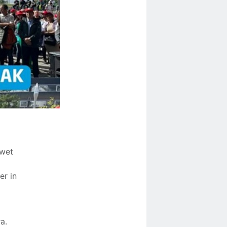
 wet
er in
a.