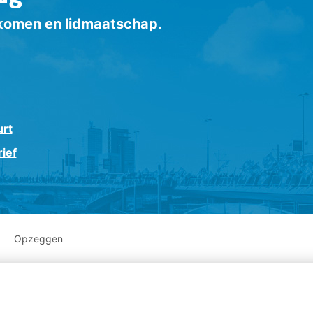
inkomen en lidmaatschap.
urt
ief
Opzeggen