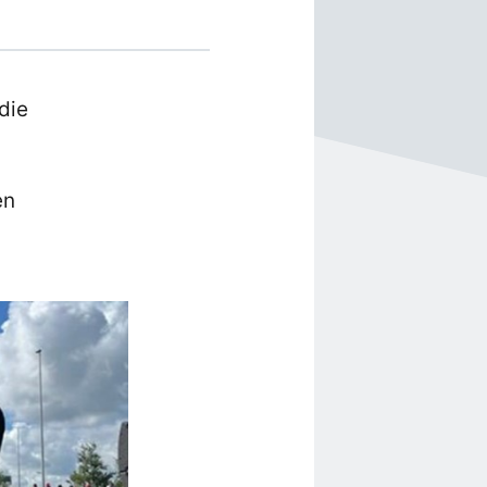
die
en