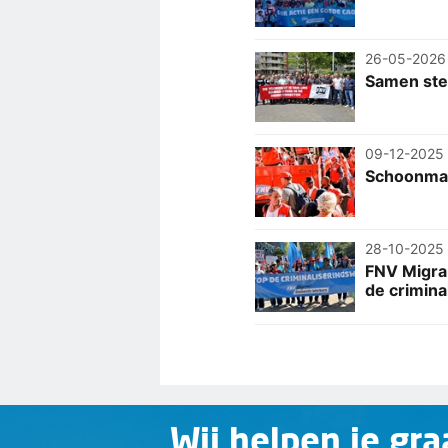
26-05-2026
Samen ster
09-12-2025
Schoonmak
28-10-2025
FNV Migra
de crimina
Wij helpen je gra