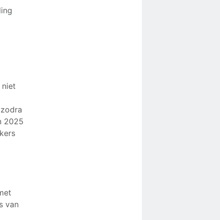
ling
 niet
 zodra
in 2025
kers
met
s van