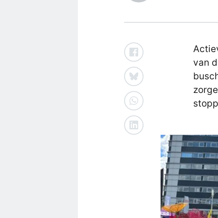
Actie
van d
busch
zorge
stopp