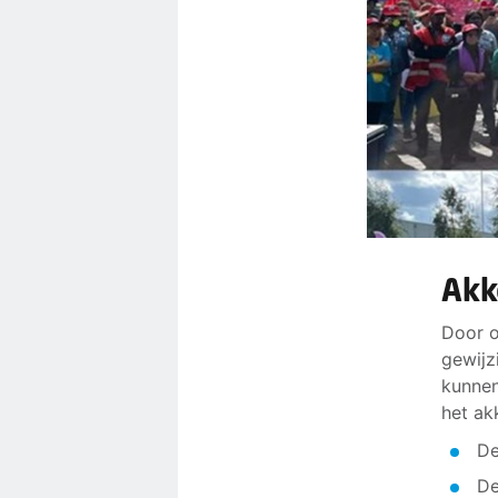
Akk
Door o
gewijz
kunnen
het ak
De
De