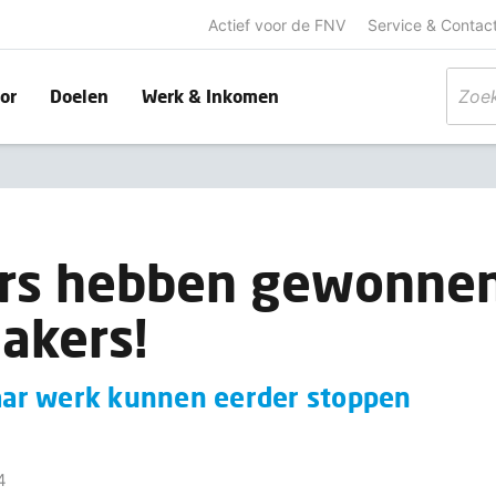
Actief voor de FNV
Service & Contac
or
Doelen
Werk & Inkomen
rs hebben gewonnen
akers!
ar werk kunnen eerder stoppen
4