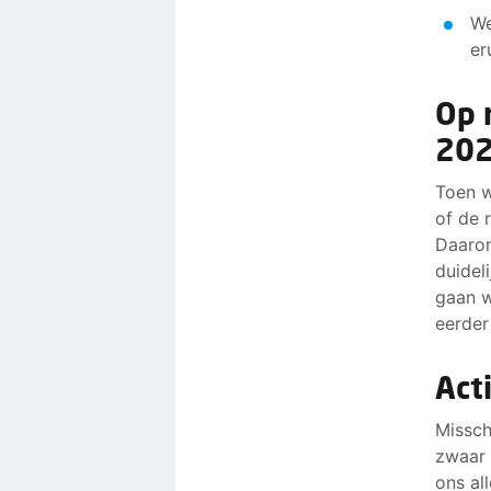
We
er
Op 
202
Toen w
of de 
Daarom
duideli
gaan w
eerder
Act
Missch
zwaar 
ons al