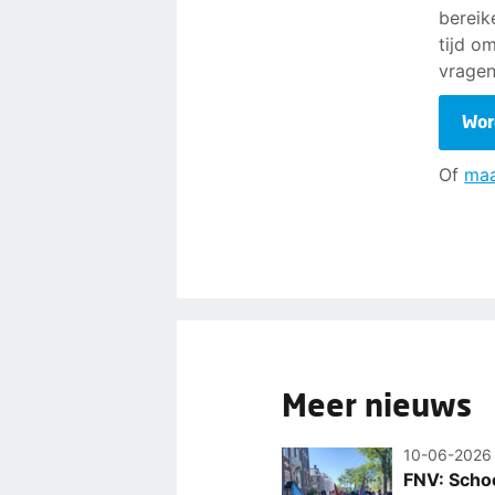
bereik
tijd o
vragen
Wor
Of
maa
Meer nieuws
10-06-2026
FNV: Scho