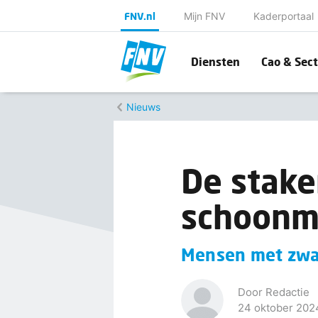
FNV.nl
Mijn FNV
Kaderportaal
Diensten
Cao & Sect
Nieuws
De stake
schoonm
Mensen met zwa
Door Redactie
24 oktober 202