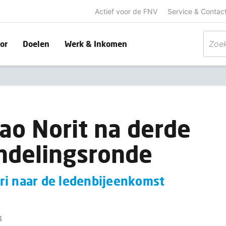
Actief voor de FNV
Service & Contac
or
Doelen
Werk & Inkomen
ao Norit na derde
ndelingsronde
ri naar de ledenbijeenkomst
4