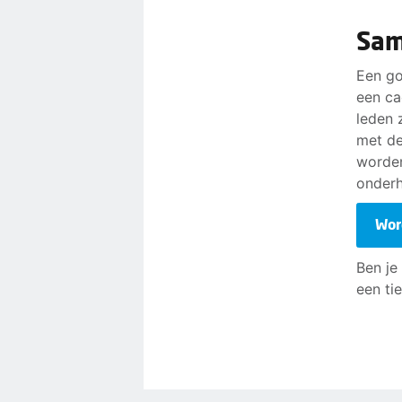
Sam
Een go
een ca
leden 
met de
worden
onderh
Wor
Ben je 
een tie