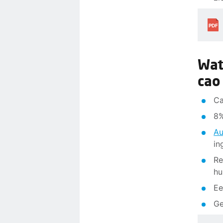
PDF
Wat
cao
Ca
8%
Au
in
Re
hu
Ee
Ge