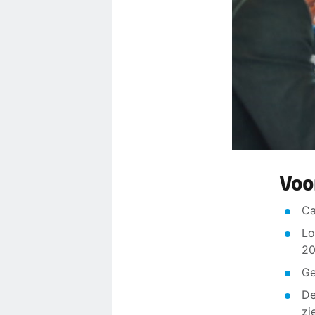
Voo
Ca
Lo
2
Ge
De
zi