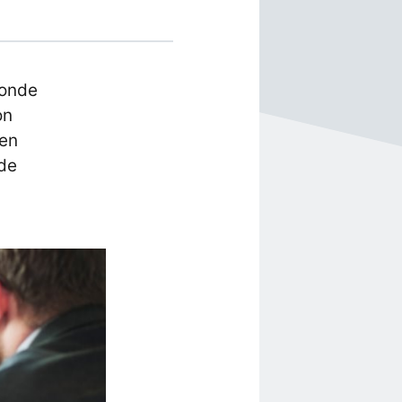
ronde
on
ten
 de