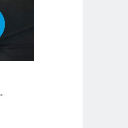
art
t