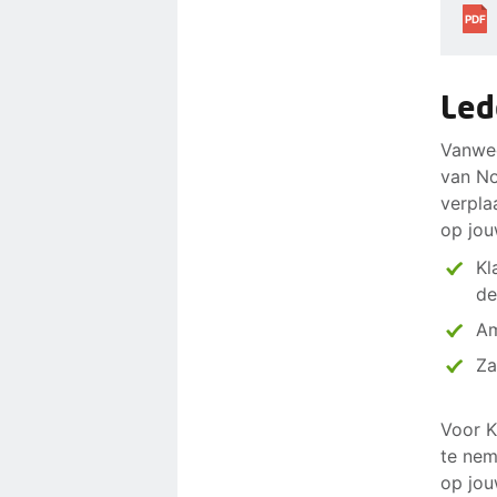
PDF
Led
Vanweg
van No
verpla
op jou
Kl
de
Am
Za
Voor K
te nem
op jou