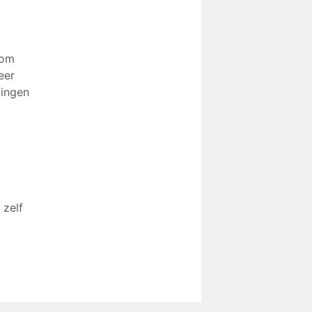
 om
eer
lingen
 zelf