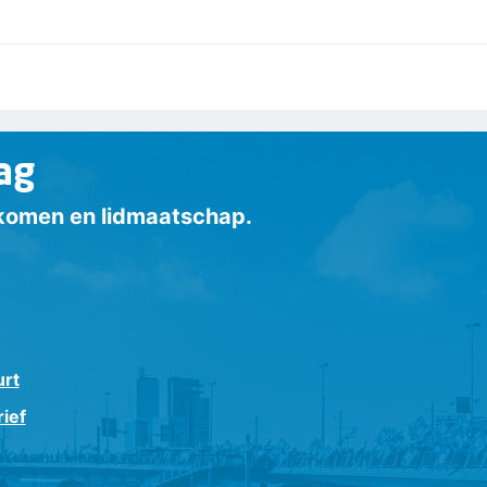
ag
inkomen en lidmaatschap.
urt
ief