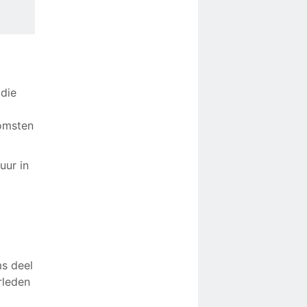
 die
e
komsten
uur in
s deel
rleden