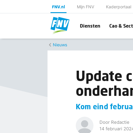
FNV.nl
Mijn FNV
Kaderportaal
Diensten
Cao & Sect
Nieuws
Update c
onderha
Kom eind februa
Door Redactie
14 februari 202