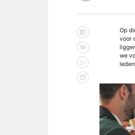
Op di
voor 
ligge
we vo
leden