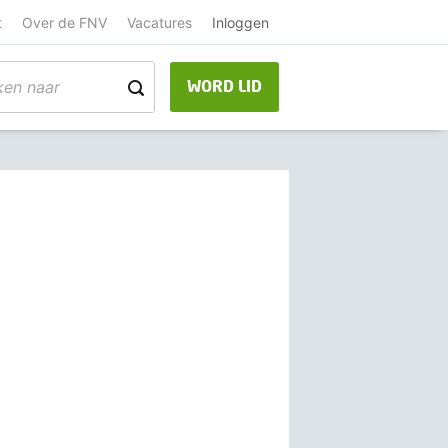
t
Over de FNV
Vacatures
Inloggen
WORD LID