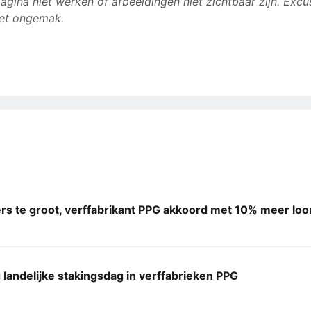
agina niet werken of afbeeldingen niet zichtbaar zijn. Excu
et ongemak.
rs te groot, verffabrikant PPG akkoord met 10% meer loo
andelijke stakingsdag in verffabrieken PPG