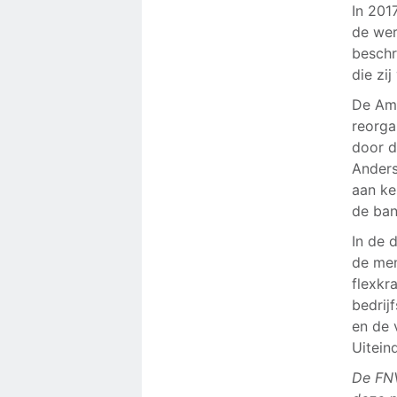
In 201
de wer
beschr
die zij
De Ame
reorga
door d
Anders
aan ke
de ban
In de 
de men
flexkr
bedrij
en de 
Uitein
De FNV