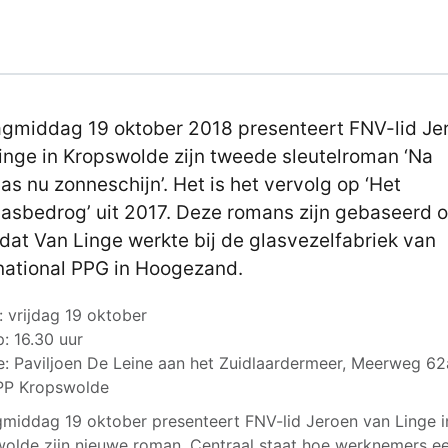
agmiddag 19 oktober 2018 presenteert FNV-lid Je
inge in Kropswolde zijn tweede sleutelroman ‘Na
as nu zonneschijn’. Het is het vervolg op ‘Het
asbedrog’ uit 2017. Deze romans zijn gebaseerd 
 dat Van Linge werkte bij de glasvezelfabriek van
national PPG in Hoogezand.
 vrijdag 19 oktober
p: 16.30 uur
e: Paviljoen De Leine aan het Zuidlaardermeer, Meerweg 62
PP Kropswolde
gmiddag 19 oktober presenteert FNV-lid Jeroen van Linge i
olde zijn nieuwe roman. Centraal staat hoe werknemers e