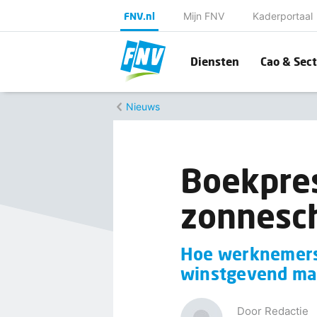
FNV.nl
Mijn FNV
Kaderportaal
Diensten
Cao & Sect
Nieuws
Boekpres
zonnesch
Hoe werknemers,
winstgevend m
Door Redactie