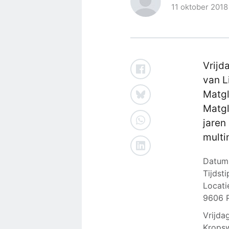
11 oktober 2018
Vrijd
van L
Matgl
Matgl
jaren
multi
Datum:
Tijdsti
Locati
9606 
Vrijda
Kropsw