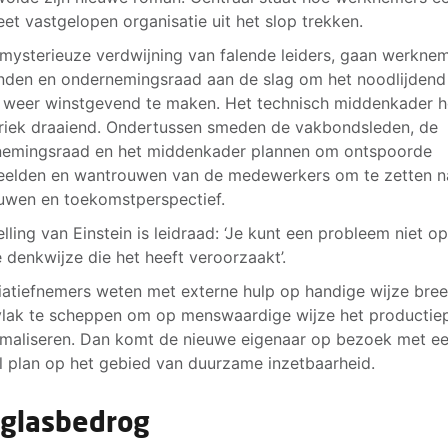
et vastgelopen organisatie uit het slop trekken.
mysterieuze verdwijning van falende leiders, gaan werknem
den en ondernemingsraad aan de slag om het noodlijdend
f weer winstgevend te maken. Het technisch middenkader 
riek draaiend. Ondertussen smeden de vakbondsleden, de
nemingsraad en het middenkader plannen om ontspoorde
elden en wantrouwen van de medewerkers om te zetten n
uwen en toekomstperspectief.
elling van Einstein is leidraad: ‘Je kunt een probleem niet o
 denkwijze die het heeft veroorzaakt’.
tiatiefnemers weten met externe hulp op handige wijze bre
lak te scheppen om op menswaardige wijze het productie
imaliseren. Dan komt de nieuwe eigenaar op bezoek met e
l plan op het gebied van duurzame inzetbaarheid.
glasbedrog