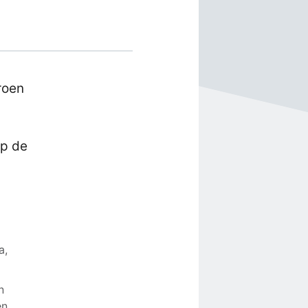
roen
op de
a,
n
en