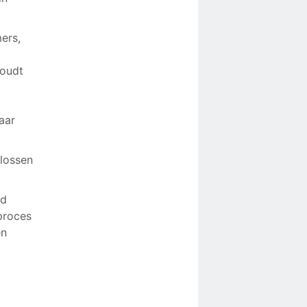
ers,
houdt
aar
plossen
ed
proces
en