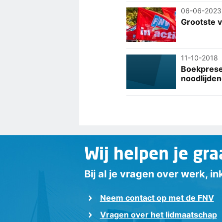
06-06-2023
Grootste v
11-10-2018
Boekprese
noodlijde
Wij helpen je gra
Bij al je vragen over werk, 
Neem contact op met de FNV
Vragen over het lidmaatschap