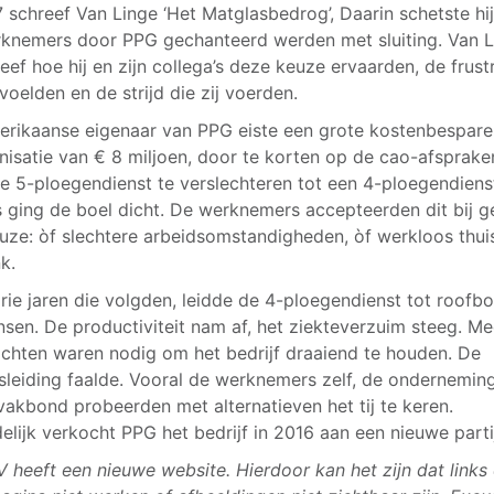
7 schreef Van Linge ‘Het Matglasbedrog’, Daarin schetste hi
knemers door PPG gechanteerd werden met sluiting. Van L
eef hoe hij en zijn collega’s deze keuze ervaarden, de frust
 voelden en de strijd die zij voerden.
rikaanse eigenaar van PPG eiste een grote kostenbespar
nisatie van € 8 miljoen, door te korten op de cao-afsprake
e 5-ploegendienst te verslechteren tot een 4-ploegendiens
 ging de boel dicht. De werknemers accepteerden dit bij g
uze: òf slechtere arbeidsomstandigheden, òf werkloos thui
k.
drie jaren die volgden, leidde de 4-ploegendienst tot roof
sen. De productiviteit nam af, het ziekteverzuim steeg. Me
achten waren nodig om het bedrijf draaiend te houden. De
fsleiding faalde. Vooral de werknemers zelf, de ondernemin
vakbond probeerden met alternatieven het tij te keren.
delijk verkocht PPG het bedrijf in 2016 aan een nieuwe parti
 heeft een nieuwe website. Hierdoor kan het zijn dat links