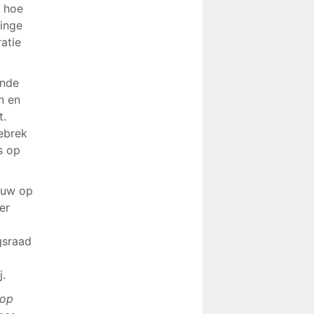
j hoe
inge
ratie
ende
n en
t.
ebrek
s op
bouw op
er
gsraad
j.
 op