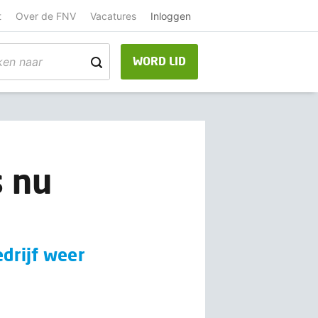
t
Over de FNV
Vacatures
Inloggen
WORD LID
s nu
drijf weer