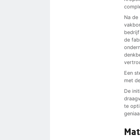
comple
Na de 
vakbon
bedrij
de fab
onder
denkbe
vertro
Een st
met de
De ini
draagv
te opt
geniaa
Mat