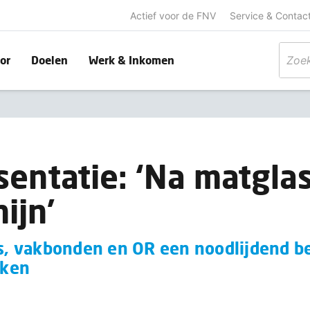
Actief voor de FNV
Service & Contac
or
Doelen
Werk & Inkomen
entatie: ‘Na matgla
ijn'
 vakbonden en OR een noodlijdend be
aken