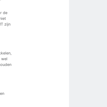
r de
niet
T zijn
kelen,
n wel
 houden
pen