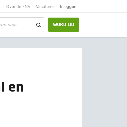
t
Over de FNV
Vacatures
Inloggen
WORD LID
l en