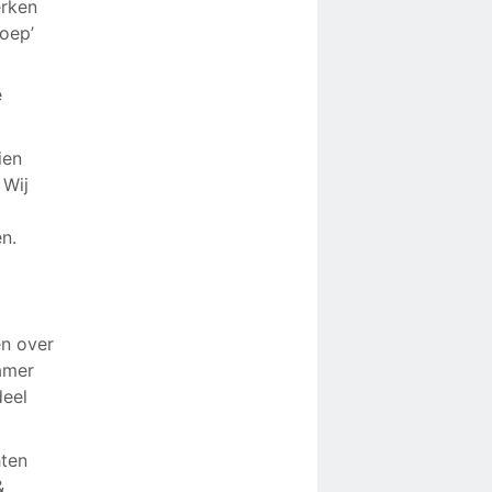
erken
roep’
e
ien
 Wij
n.
en over
amer
deel
hten
&