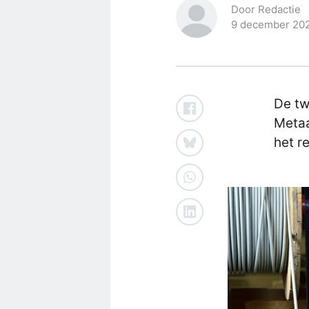
Door Redactie
9 december 20
De tw
Metaa
het r