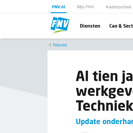
FNV.nl
Mijn FNV
Kaderportaal
Diensten
Cao & Sect
Nieuws
Al tien j
werkgeve
Technie
Update onderhan