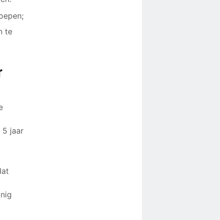
oepen;
n te
r
e
 5 jaar
dat
inig