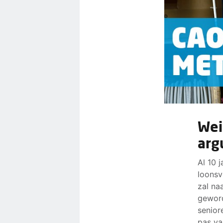
Wei
arg
Al 10 
loonsv
zal na
geword
senior
pas va