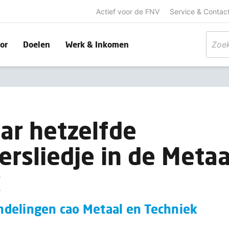
Actief voor de FNV
Service & Contac
or
Doelen
Werk & Inkomen
aar hetzelfde
rsliedje in de Metaa
k
delingen cao Metaal en Techniek