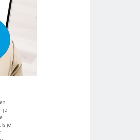
en.
 je
ie
ls je
k
ie