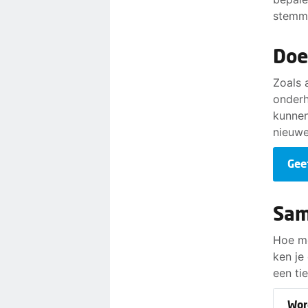
stemme
Doe
Zoals 
onderh
kunnen
nieuwe
Gee
Sam
Hoe me
ken je
een tie
Wor