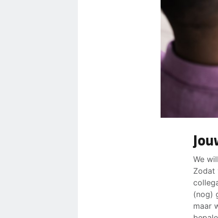
Jou
We wil
Zodat 
colleg
(nog) 
maar w
bepale