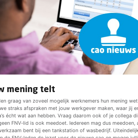
w mening telt
len graag van zoveel mogelijk werknemers hun mening wet
we straks afspraken met jouw werkgever maken, waar jij en
a’s écht wat aan hebben. Vraag daarom ook of je collega d
geen FNV-lid is ook meedoet. Iedereen mag dus meedoen, a
erkzaam bent bij een tankstation of wasbedrijf. Uiteindelij
n de FNV-leden de inzet voor de nieuwe cao en mogen jull