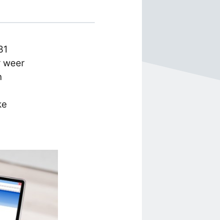
31
r weer
n
ke