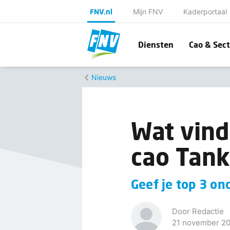
FNV.nl
Mijn FNV
Kaderportaal
Diensten
Cao & Sect
Nieuws
Wat vind
cao Tank
Geef je top 3 o
Door Redactie
21 november 2