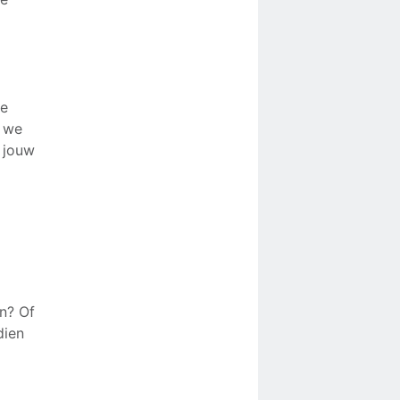
ze
e we
n jouw
n? Of
dien