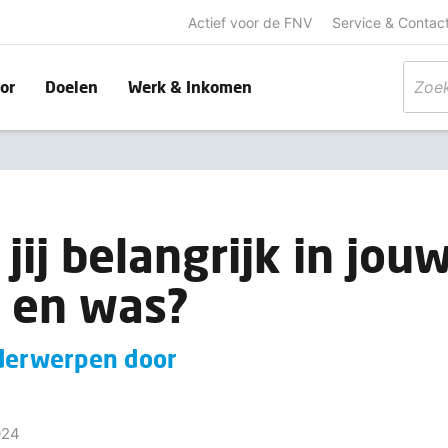
Actief voor de FNV
Service & Contac
or
Doelen
Werk & Inkomen
 jij belangrijk in jo
 en was?
nderwerpen door
024