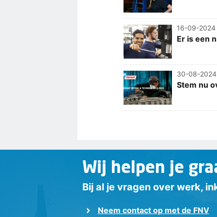
16-09-2024
Er is een 
30-08-2024
Stem nu o
Wij helpen je gra
Bij al je vragen over werk, 
Neem contact op met de FNV