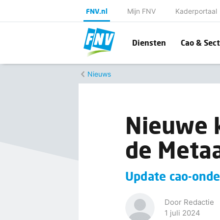
FNV.nl
Mijn FNV
Kaderportaal
Diensten
Cao & Sect
Nieuws
Nieuwe k
de Metaa
Update cao-onde
Door Redactie
1 juli 2024