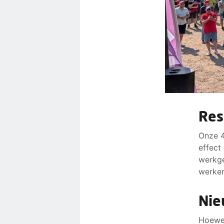
Res
Onze 4
effect
werkge
werken
Nie
Hoewel