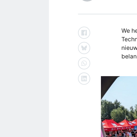
We he
Techn
nieuw
belan