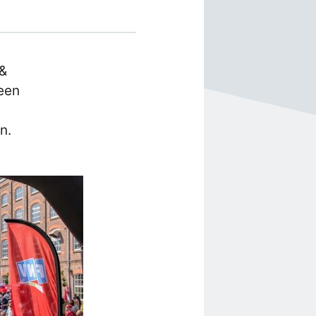
 &
 een
n.