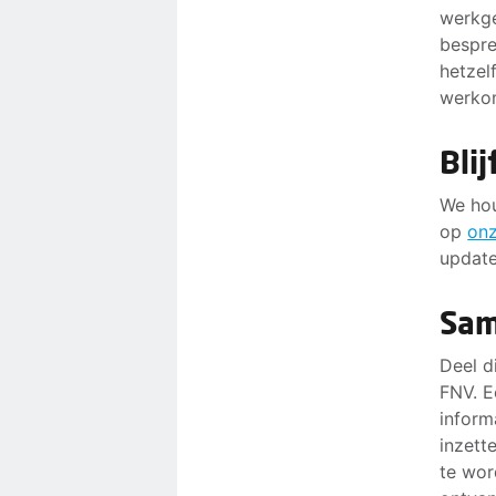
werkge
bespre
hetzel
werko
Bli
We hou
op
onz
update
Sam
Deel d
FNV. E
inform
inzett
te wor