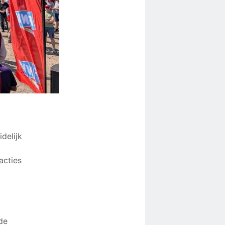
delijk
acties
de