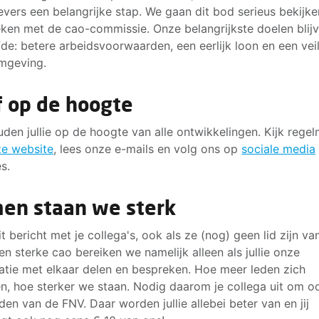
vers een belangrijke stap. We gaan dit bod serieus bekijke
ken met de cao-commissie. Onze belangrijkste doelen blij
fde: betere arbeidsvoorwaarden, een eerlijk loon en een vei
mgeving.
jf op de hoogte
den jullie op de hoogte van alle ontwikkelingen. Kijk regel
e website
, lees onze e-mails en volg ons op
sociale media
s.
en staan we sterk
it bericht met je collega's, ook als ze (nog) geen lid zijn va
en sterke cao bereiken we namelijk alleen als jullie onze
atie met elkaar delen en bespreken. Hoe meer leden zich
en, hoe sterker we staan. Nodig daarom je collega uit om oo
den van de FNV. Daar worden jullie allebei beter van en jij