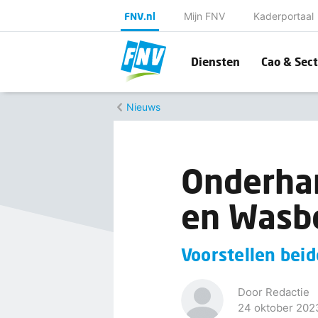
FNV.nl
Mijn FNV
Kaderportaal
Diensten
Cao & Sect
Nieuws
Onderhan
en Wasbe
Voorstellen beide
Door Redactie
24 oktober 202