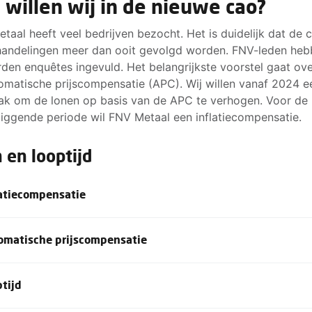
 willen wij in de nieuwe cao?
taal heeft veel bedrijven bezocht. Het is duidelijk dat de 
andelingen meer dan ooit gevolgd worden. FNV-leden he
den enquêtes ingevuld. Het belangrijkste voorstel gaat ove
omatische prijscompensatie (APC). Wij willen vanaf 2024 e
ak om de lonen op basis van de APC te verhogen. Voor de
liggende periode wil FNV Metaal een inflatiecompensatie.
 en looptijd
latiecompensatie
koopkracht van de werknemers in de Tank- en Wasbranch
omatische prijscompensatie
e houden, stellen we voor om de lonen per 1 januari 2024me
te verhogen.
llen voor de daarop volgende jaren een automatische
ptijd
ompensatie (APC) in de cao invoeren, zodat mensen in de T
branche voortaan standaard kunnen rekenen op behoud v