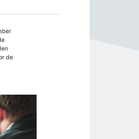
mber
de
len
or de