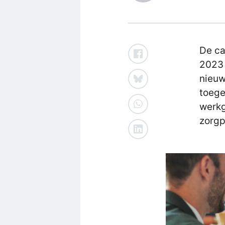
De ca
2023 
nieuw
toege
werkg
zorgp