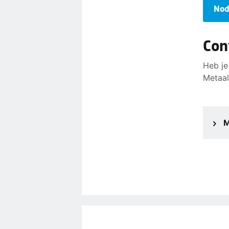
Nod
Con
Heb je
Metaal
M