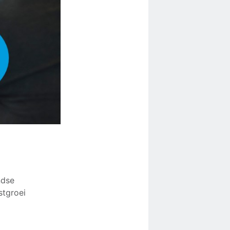
ndse
stgroei