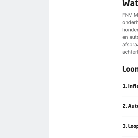
Wat
FNV Me
onderh
honder
en aut
afspra
achter
Loon
1. Inf
Om de 
2. Aut
peil t
14,3% 
Wij wi
3. Loo
prijsc
en Was