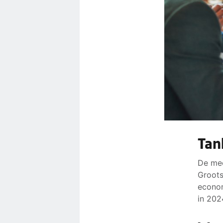
Tan
De mee
Groots
econom
in 202