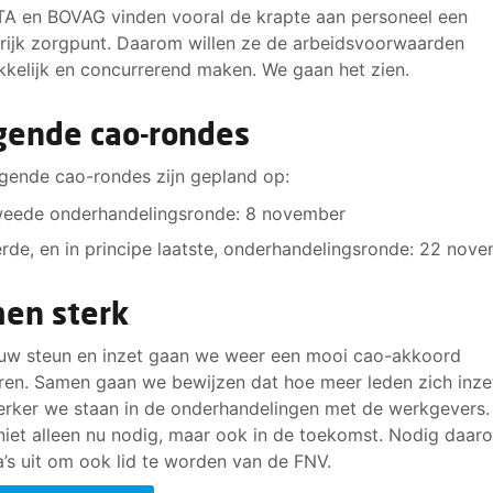
A en BOVAG vinden vooral de krapte aan personeel een
erwerk
rijk zorgpunt. Daarom willen ze de arbeidsvoorwaarden
kkelijk en concurrerend maken. We gaan het zien.
ellen met betrekking tot overwerk het volgende voor:
rttimers kunnen niet worden verplicht tot overwerk of mee
gende cao-rondes
t kan alleen in onderling overleg. Parttimers werken namelij
or niets parttime. Door parttimers niet te kunnen verplicht
gende cao-rondes zijn gepland op:
erwerk of meerwerk, kunnen de parttimers hun bestaande 
ivébalans minimaal op orde houden.
eede onderhandelingsronde: 8 november
t overwerk wordt voortaan niet meer beschouwd per kwar
rde, en in principe laatste, onderhandelingsronde: 22 nov
ar per vier weken. Er is dan dus sprake van overwerk als 
rknemer meer dan 152 uur (38-urige werkweek) of 160 uur
en sterk
ige werkweek) per vier weken werkt.
uw steun en inzet gaan we weer een mooi cao-akkoord
r vier weken mag een werknemer maximaal 8 uur overwerk
eren. Samen gaan we bewijzen dat hoe meer leden zich inze
erker we staan in de onderhandelingen met de werkgevers.
 niet alleen nu nodig, maar ook in de toekomst. Nodig daar
a’s uit om ook lid te worden van de FNV.