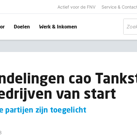
Actief voor de FNV
Service & Contac
or
Doelen
Werk & Inkomen
delingen cao Tanks
drijven van start
 partijen zijn toegelicht
3