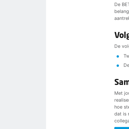
De BET
14. Ov
belang
aantre
Wij st
Pa
Vol
di
vo
De vol
ov
pr
Tw
He
De
ma
we
Sam
ur
Met jo
Pe
realis
hoe st
dat is
colleg