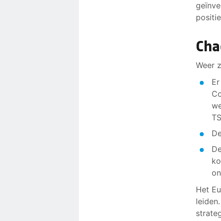
geïnve
positi
Cha
Weer z
Er
Co
we
TS
De
De
ko
on
Het Eu
leiden
strate