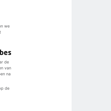
en we
t
ubes
ar de
en van
ben na
op de