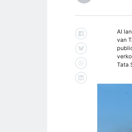
Al la
van T
publi
verko
Tata 