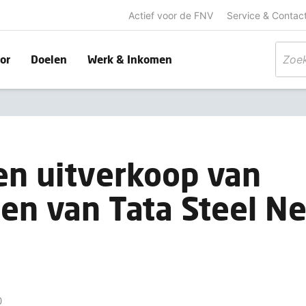
Actief voor de FNV
Service & Contac
or
Doelen
Werk & Inkomen
n uitverkoop van
en van Tata Steel N
0