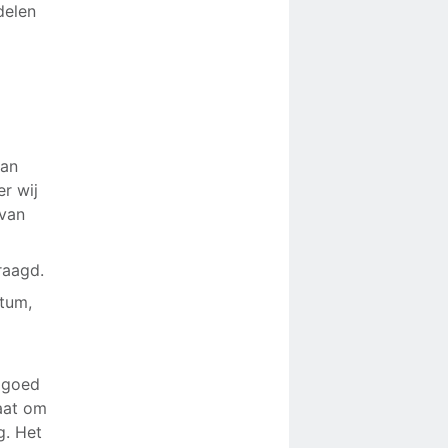
delen
van
r wij
 van
raagd.
atum,
t goed
taat om
g. Het