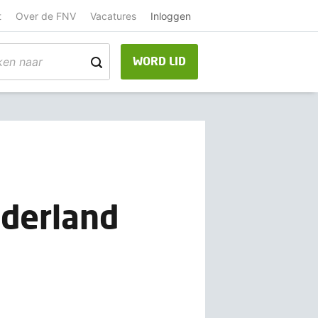
t
Over de FNV
Vacatures
Inloggen
WORD LID
ederland