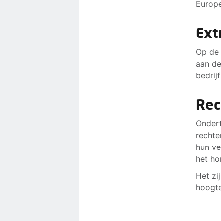
Europ
Ext
Op de 
aan de
bedrijf
Rec
Ondert
rechte
hun ve
het ho
Het zi
hoogte