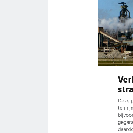
Ver
str
Deze p
termij
bijvoo
gegara
daardo