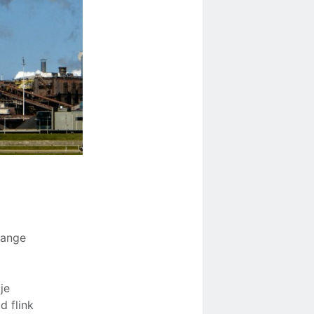
lange
n
je
d flink