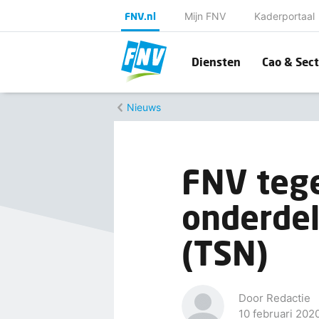
FNV.nl
Mijn FNV
Kaderportaal
Diensten
Cao & Sect
Nieuws
FNV tege
onderdel
(TSN)
Door Redactie
10 februari 202