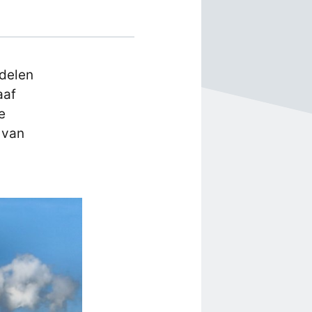
rdelen
aaf
e
 van