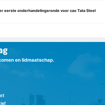
er eerste onderhandelingsronde voor cao Tata Steel
ag
inkomen en lidmaatschap.
urt
ief