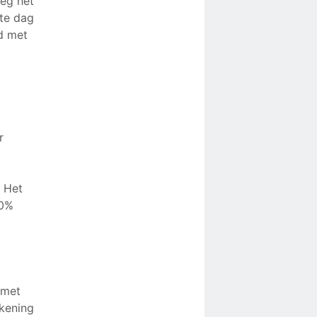
eg het
kte dag
id met
r
. Het
00%
 met
ekening