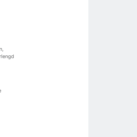
n,
rlengd
e