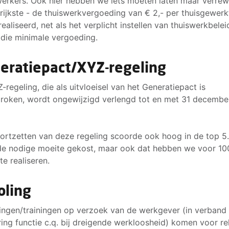
rkers. Ook hier hebben we iets moeten laten maar verrew
rijkste - de thuiswerkvergoeding van € 2,- per thuisgewer
erealiseerd, net als het verplicht instellen van thuiswerkbele
 die minimale vergoeding.
eratiepact/XYZ-regeling
-regeling, die als uitvloeisel van het Generatiepact is
roken, wordt ongewijzigd verlengd tot en met 31 decembe
ortzetten van deze regeling scoorde ook hoog in de top 5
de nodige moeite gekost, maar ook dat hebben we voor 1
te realiseren.
oling
ingen/trainingen op verzoek van de werkgever (in verband
ring functie c.q. bij dreigende werkloosheid) komen voor r