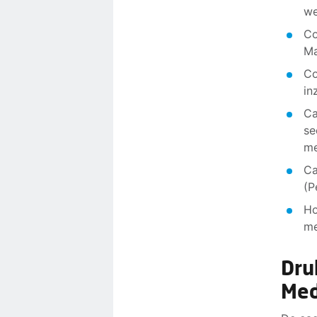
we
Co
Ma
Co
in
Ca
se
me
Ca
(P
Ho
me
Dru
Med