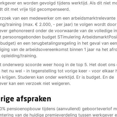
rkgever en worden gevolgd tijdens werktijd. Als dit niet mo
dt dit met vrije tijd gecompenseerd.
rzoek van een medewerker om een arbeidsmarktrelevante
ing/training (max. € 2.000, - per jaar) te volgen wordt door
ver gehonoreerd onder de voorwaarde van de volledige in
t persoonsgebonden budget STimulering ArbeidsmarktPosi
budget) en een terugbetalingsregeling in het geval van ee
iging van de arbeidsovereenkomst binnen 1 jaar na het afr
 opleiding/training.
t onderwerp scoorde weer hoog in de top 5. Het doet ons
 het nu wel - in tegenstelling tot vorige keer - voor elkaar
 krijgen. Studeren kan onder werktijd. Er is budget. En de
ver kan een verzoek niet weigeren.
rige afspraken
0% pensioenopbouw tijdens (aanvullend) geboorteverlof m
ntering van de huidige premieverdeling tussen werkgever 