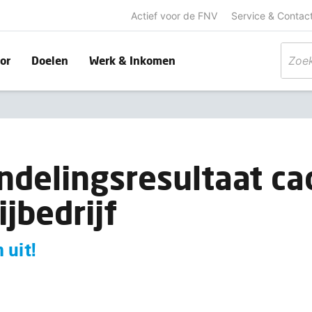
Actief voor de FNV
Service & Contac
or
Doelen
Werk & Inkomen
delingsresultaat ca
jbedrijf
 uit!