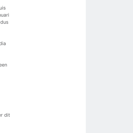
uis
nuari
 dus
dia
leen
r dit