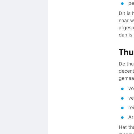
pe
Dit is
naar w
afgesp
dan is
Thu
De thu
decent
gemaak
vo
ve
re
Ar
Het th