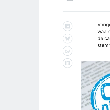
Vorig
waaro
de ca
stemm