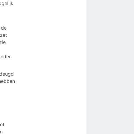
gelijk
 de
zet
tie
n
onden
 deugd
 hebben
et
en