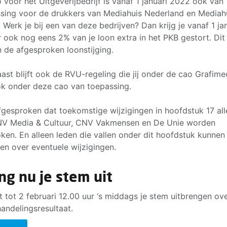
 voor het Uitgeverijbedrijf is vanaf 1 januari 2022 ook van
sing voor de drukkers van Mediahuis Nederland en Mediah
 Werk je bij een van deze bedrijven? Dan krijg je vanaf 1 ja
ar ook nog eens 2% van je loon extra in het PKB gestort. Dit
n de afgesproken loonstijging.
ast blijft ook de RVU-regeling die jij onder de cao Grafime
k onder deze cao van toepassing.
afgesproken dat toekomstige wijzigingen in hoofdstuk 17 al
NV Media & Cultuur, CNV Vakmensen en De Unie worden
ken. En alleen leden die vallen onder dit hoofdstuk kunnen
n over eventuele wijzigingen.
ng nu je stem uit
t tot 2 februari 12.00 uur ‘s middags je stem uitbrengen ove
andelingsresultaat.