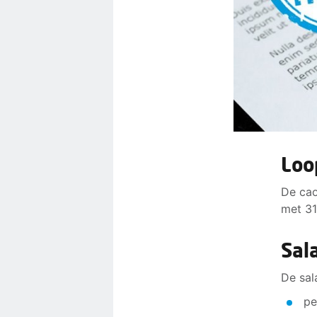
Loo
De cao
met 3
Sal
De sal
pe