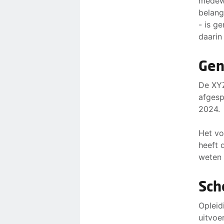
medewe
belang
- is g
daarin
Gen
De XYZ
afgesp
2024.
Het vo
heeft 
weten 
Sch
Opleid
uitvoe