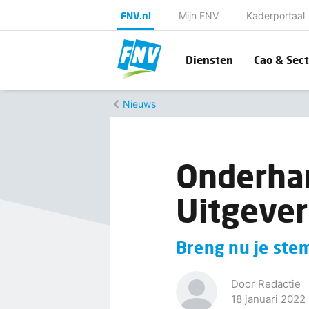
FNV.nl
Mijn FNV
Kaderportaal
Diensten
Cao & Sect
Nieuws
Onderhan
Uitgeveri
Breng nu je stem
Door Redactie
18 januari 2022