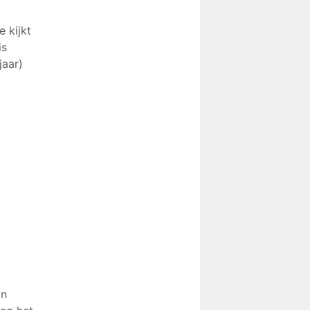
 kijkt
is
jaar)
an