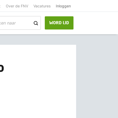
t
Over de FNV
Vacatures
Inloggen
WORD LID
o