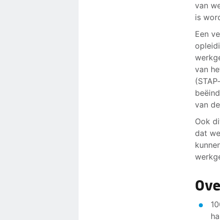
van we
is wor
Een ve
opleid
werkge
van he
(STAP-
beëind
van de
Ook di
dat we
kunnen
werkge
Ove
10
ha