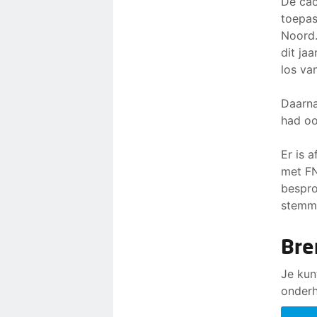
De cao
toepas
Noord.
dit ja
los va
Daarna
had oo
Er is 
met F
bespro
stemme
Bre
Je kun
onderh