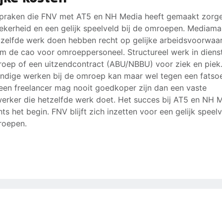
praken die FNV met AT5 en NH Media heeft gemaakt zorg
ekerheid en een gelijk speelveld bij de omroepen. Mediama
tzelfde werk doen hebben recht op gelijke arbeidsvoorwaa
m de cao voor omroeppersoneel. Structureel werk in diens
oep of een uitzendcontract (ABU/NBBU) voor ziek en piek.
andige werken bij de omroep kan maar wel tegen een fatsoe
, een freelancer mag nooit goedkoper zijn dan een vaste
rker die hetzelfde werk doet. Het succes bij AT5 en NH 
hts het begin. FNV blijft zich inzetten voor een gelijk speelv
roepen.