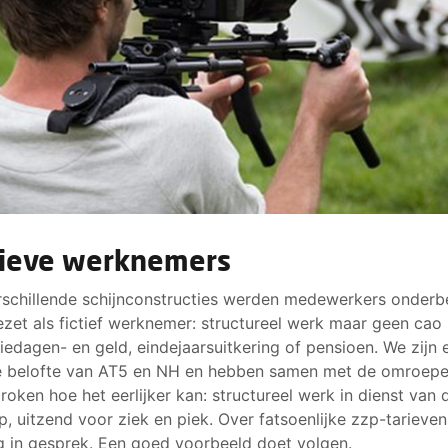
tieve werknemers
rschillende schijnconstructies werden medewerkers onderb
ezet als fictief werknemer: structureel werk maar geen cao 
iedagen- en geld, eindejaarsuitkering of pensioen. We zijn e
e belofte van AT5 en NH en hebben samen met de omroep
roken hoe het eerlijker kan: structureel werk in dienst van 
, uitzend voor ziek en piek. Over fatsoenlijke zzp-tarieven
 in gesprek. Een goed voorbeeld doet volgen.