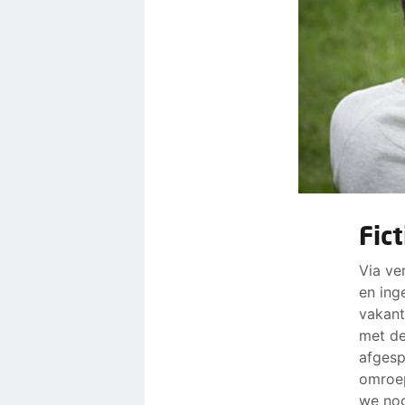
Fic
Via ve
en ing
vakant
met d
afgesp
omroep
we nog