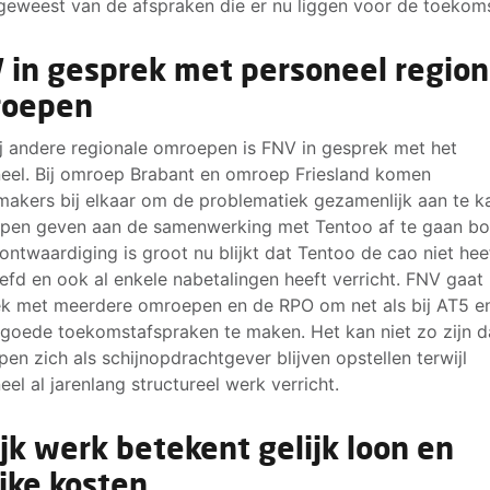
geweest van de afspraken die er nu liggen voor de toekoms
 in gesprek met personeel region
roepen
j andere regionale omroepen is FNV in gesprek met het
eel. Bij omroep Brabant en omroep Friesland komen
akers bij elkaar om de problematiek gezamenlijk aan te k
pen geven aan de samenwerking met Tentoo af te gaan b
ontwaardiging is groot nu blijkt dat Tentoo de cao niet hee
efd en ook al enkele nabetalingen heeft verricht. FNV gaat 
k met meerdere omroepen en de RPO om net als bij AT5 e
goede toekomstafspraken te maken. Het kan niet zo zijn d
en zich als schijnopdrachtgever blijven opstellen terwijl
eel al jarenlang structureel werk verricht.
ijk werk betekent gelijk loon en
ijke kosten