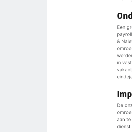
Ond
Een gr
payrol
& Nale
omroep
werden
in vas
vakant
eindej
Imp
De onz
omroe
aan te
dienst