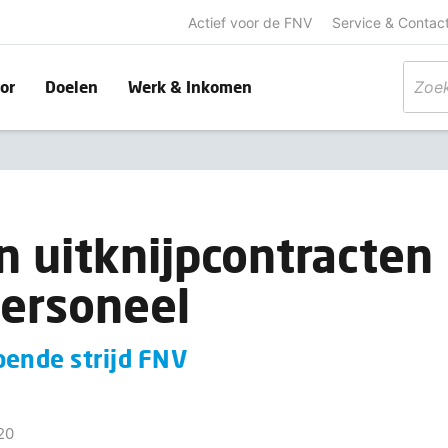
Actief voor de FNV
Service & Contac
or
Doelen
Werk & Inkomen
n uitknijpcontracten
ersoneel
pende strijd FNV
20