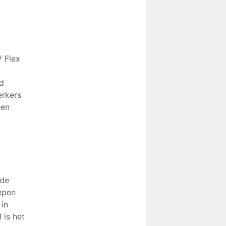
V Flex
d
erkers
een
 de
epen
 in
 is het