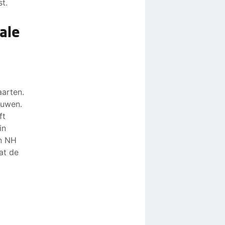
t.
ale
aarten.
ouwen.
ft
in
n NH
at de