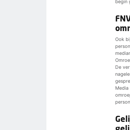
begin 
FNV
om
Ook bi
person
mediam
Omroe
De ver
nagele
gespre
Media 
omroep
person
Gel
gel