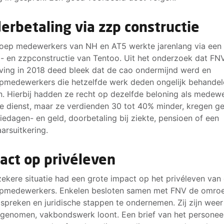
erbetaling via zzp constructie
oep medewerkers van NH en AT5 werkte jarenlang via een
l- en zzpconstructie van Tentoo. Uit het onderzoek dat FN
ving in 2018 deed bleek dat de cao ondermijnd werd en
medewerkers die hetzelfde werk deden ongelijk behandel
. Hierbij hadden ze recht op dezelfde beloning als medew
te dienst, maar ze verdienden 30 tot 40% minder, kregen g
iedagen- en geld, doorbetaling bij ziekte, pensioen of een
aarsuitkering.
act op privéleven
ekere situatie had een grote impact op het privéleven van
pmedewerkers. Enkelen besloten samen met FNV de omro
 spreken en juridische stappen te ondernemen. Zij zijn weer
 genomen, vakbondswerk loont. Een brief van het personeel