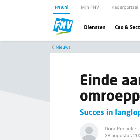
FNV.nl
Mijn FNV
Kaderportaal
Diensten
Cao & Sect
Nieuws
Einde aa
omroepp
Succes in langlo
Door Redactie
28 augustus 20