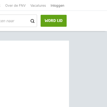
t
Over de FNV
Vacatures
Inloggen
WORD LID