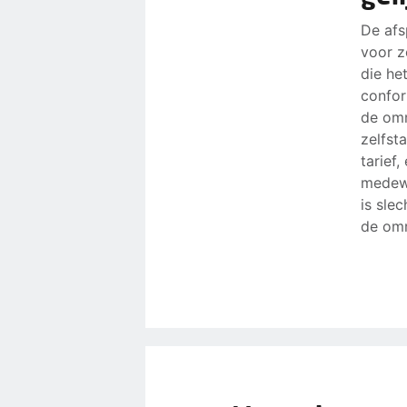
De afs
voor z
die he
confor
de omr
zelfst
tarief
medewe
is slec
de om