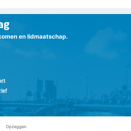
ag
inkomen en lidmaatschap.
urt
ief
Opzeggen