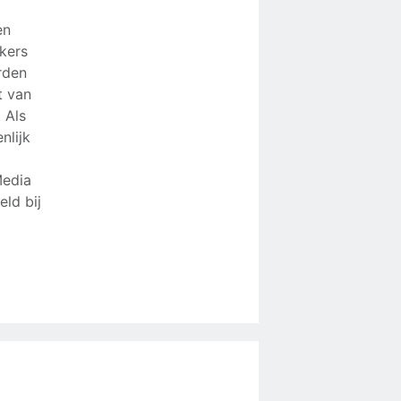
en
kers
rden
t van
 Als
nlijk
Media
eld bij