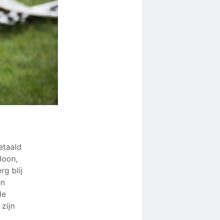
etaald
loon,
rg blij
en
de
 zijn