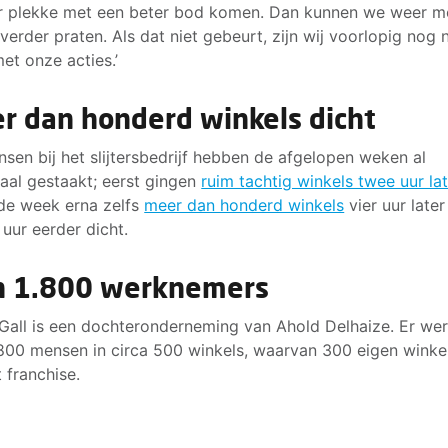
r plekke met een beter bod komen. Dan kunnen we weer m
 verder praten. Als dat niet gebeurt, zijn wij voorlopig nog n
met onze acties.’
r dan honderd winkels dicht
sen bij het slijtersbedrijf hebben de afgelopen weken al
al gestaakt; eerst gingen
ruim tachtig winkels twee uur la
 de week erna zelfs
meer dan honderd winkels
vier uur late
 uur eerder dicht.
n 1.800 werknemers
 Gall is een dochteronderneming van Ahold Delhaize. Er we
.800 mensen in circa 500 winkels, waarvan 300 eigen winke
t franchise.