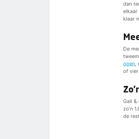
dan te
elkaar
klaar 
Mee
De men
tweema
open
,
of vier
Zo’
Gall &
zo’n 1
de res