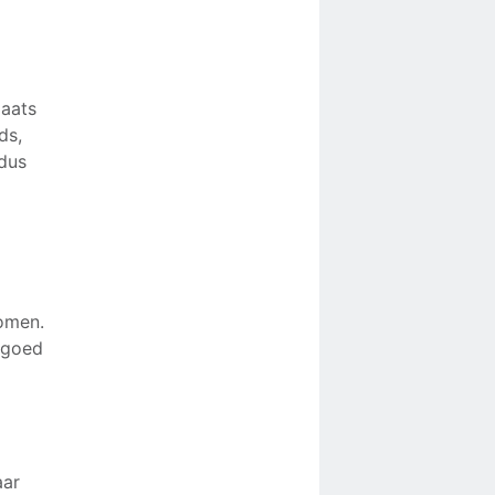
laats
ds,
 dus
komen.
 goed
aar