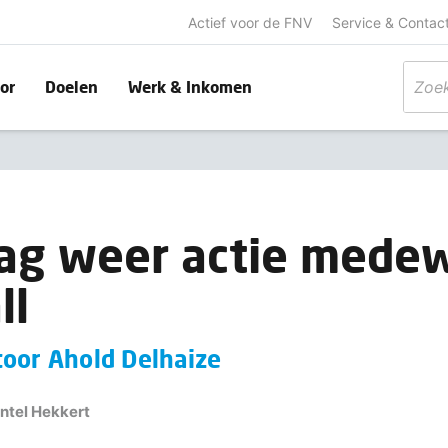
Actief voor de FNV
Service & Contac
or
Doelen
Werk & Inkomen
ag weer actie mede
ll
toor Ahold Delhaize
intel Hekkert