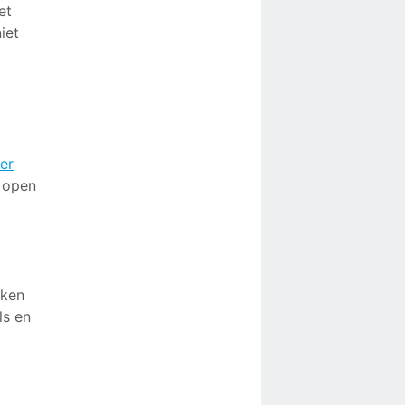
et
iet
ter
r open
rken
ls en