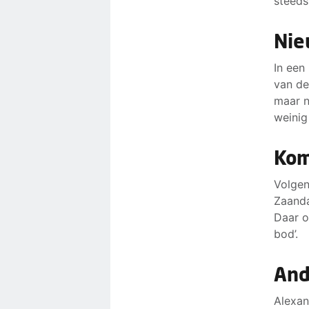
steeds
Nie
In een
van de
maar n
weinig
Kom
Volgen
Zaanda
Daar o
bod’.
And
Alexan