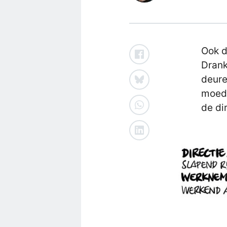
Ook de
Drank
deure
moede
de di