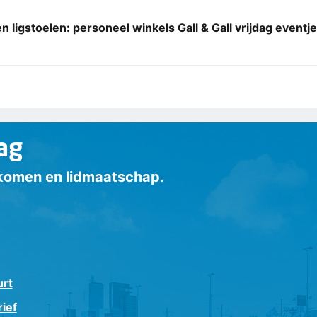
en ligstoelen: personeel winkels Gall & Gall vrijdag event
ag
inkomen en lidmaatschap.
urt
ief