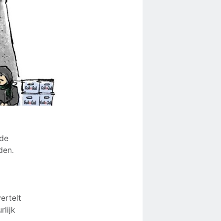
 de
den.
ertelt
rlijk