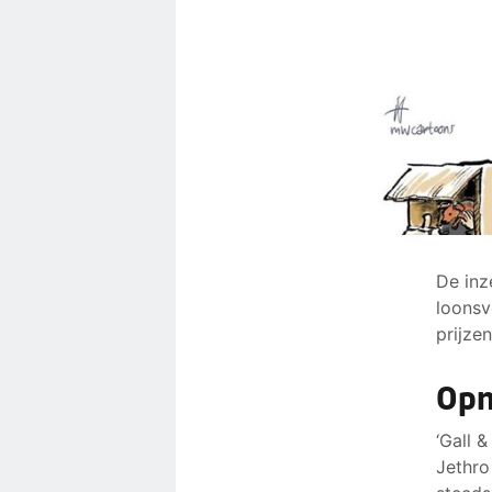
De inz
loonsv
prijze
Opn
‘Gall 
Jethro