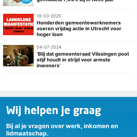
18-03-2025
Honderden gemeentewerknemers
voeren vrijdag actie in Utrecht voor
hoger loon
04-07-2024
‘Blij dat gemeenteraad Vlissingen poot
stijf houdt in strijd voor armste
inwoners’
Wij helpen je graag
Bij al je vragen over werk, inkomen en
lidmaatschap.