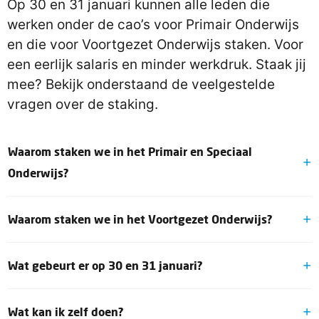
Op 30 en 31 januari kunnen alle leden die
werken onder de cao’s voor Primair Onderwijs
en die voor Voortgezet Onderwijs staken. Voor
een eerlijk salaris en minder werkdruk. Staak jij
mee? Bekijk onderstaand de veelgestelde
vragen over de staking.
Waarom staken we in het Primair en Speciaal
Onderwijs?
Er is een onderwijscrisis. Het lerarentekort is groot en
Waarom staken we in het Voortgezet Onderwijs?
als we niets doen verspreidt het zich razendsnel. De
kwaliteit van ons onderwijs staat onder enorme druk.
Allereerst moeten de geplande doelmatigheidskortingen
Daarnaast zijn er ook nog geplande
Wat gebeurt er op 30 en 31 januari?
op het po en vo van samen ruim 100 miljoen worden
doelmatigheidskortingen op het PO en VO van samen
geschrapt. Daarnaast eisen we:
ruim 100 miljoen. We hebben heldere eisen gesteld aan
We zijn hard bezig met verschillende, regionale
het kabinet, maar ze luisteren niet. In het basis- en
80 miljoen euro structureel om de
Wat kan ik zelf doen?
activiteiten. Door het hele land zijn er bijeenkomsten,