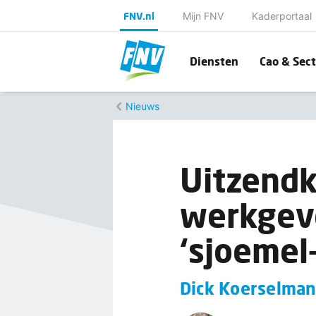
FNV.nl
Mijn FNV
Kaderportaal
Diensten
Cao & Sect
Nieuws
Uitzendk
werkgev
‘sjoemel
Dick Koerselman 