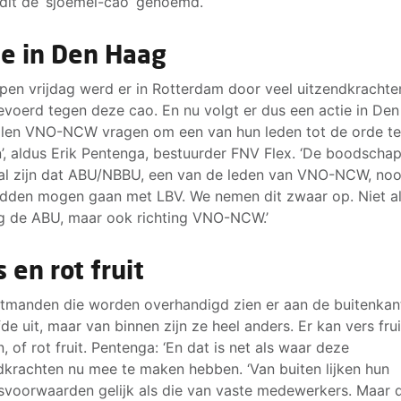
dit de ‘sjoemel-cao’ genoemd.
ie in Den Haag
pen vrijdag werd er in Rotterdam door veel uitzendkrachte
evoerd tegen deze cao. En nu volgt er dus een actie in De
llen VNO-NCW vragen om een van hun leden tot de orde t
’, aldus Erik Pentenga, bestuurder FNV Flex. ‘De boodscha
al zijn dat ABU/NBBU, een van de leden van VNO-NCW, nooi
dden mogen gaan met LBV. We nemen dit zwaar op. Niet al
ng de ABU, maar ook richting VNO-NCW.’
 en rot fruit
itmanden die worden overhandigd zien er aan de buitenkan
fde uit, maar van binnen zijn ze heel anders. Er kan vers frui
n, of rot fruit. Pentenga: ‘En dat is net als waar deze
dkrachten nu mee te maken hebben. ‘Van buiten lijken hun
svoorwaarden gelijk als die van vaste medewerkers. Maar d