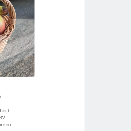
r
kheid
LBV
arden