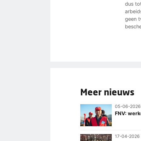
dus to
arbeid
geen t
besche
Meer nieuws
05-06-2026
FNV: werkd
17-04-2026