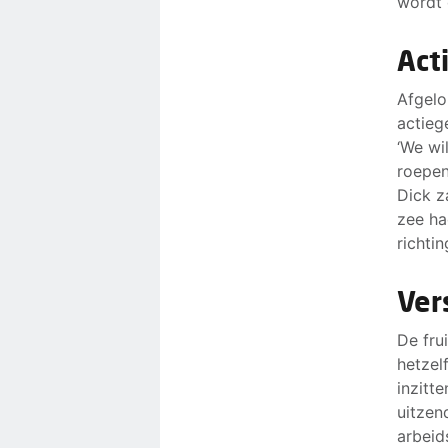
wordt 
Act
Afgelo
actieg
‘We wi
roepen
Dick z
zee ha
richti
Vers
De fru
hetzel
inzitte
uitzen
arbeid