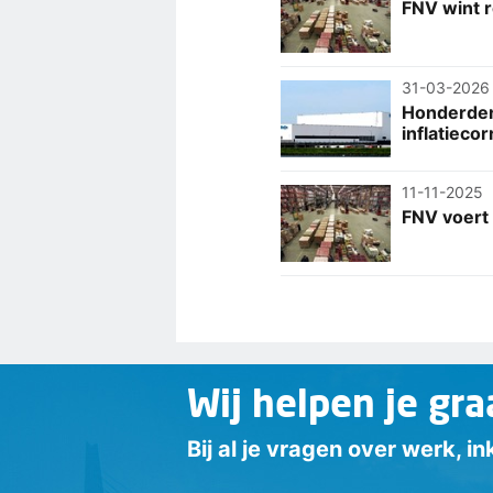
FNV wint r
31-03-2026
Honderden 
inflatiecor
11-11-2025
FNV voert 
Wij helpen je gra
Bij al je vragen over werk, 