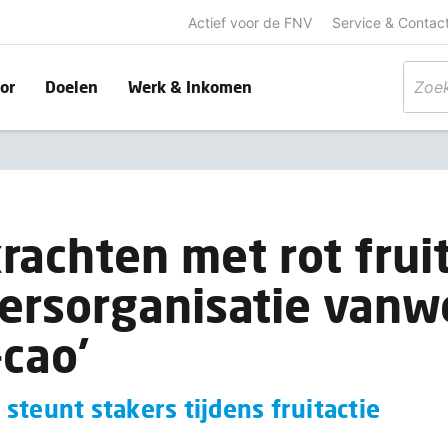
Actief voor de FNV
Service & Contac
or
Doelen
Werk & Inkomen
rachten met rot frui
ersorganisatie vanw
-cao’
steunt stakers tijdens fruitactie