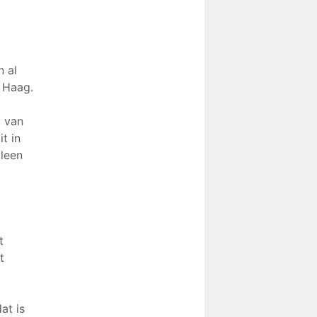
n al
n Haag.
e
p van
t in
leen
t
t
at is