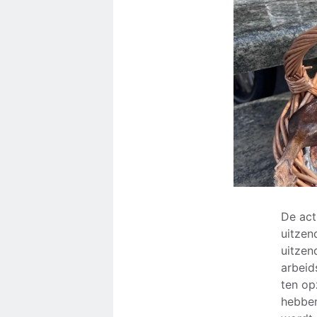
De act
uitzen
uitzen
arbeid
ten op
hebben