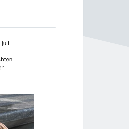
juli
chten
en