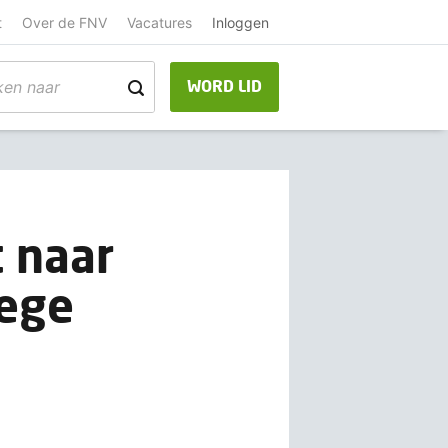
t
Over de FNV
Vacatures
Inloggen
WORD LID
t naar
ege