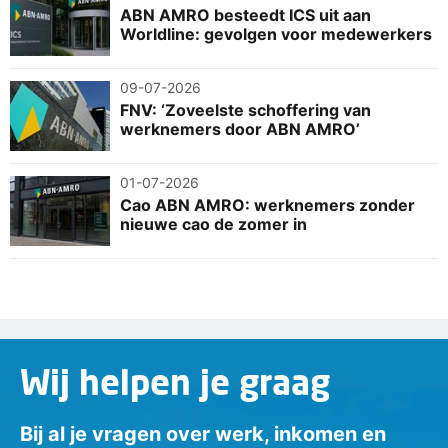
Transparantie en rust
ABN AMRO besteedt ICS uit aan
Worldline: gevolgen voor medewerkers
Werknemers weten waar ze aan toe zijn, wat
onzekerheid en stress vermindert.
09-07-2026
Gelijke behandeling
FNV: ‘Zoveelste schoffering van
Het voorkomt willekeur door uniforme afspraken
werknemers door ABN AMRO’
voor alle betrokken werknemers.
01-07-2026
Cao ABN AMRO: werknemers zonder
nieuwe cao de zomer in
Wij helpen je graag
Bij al je vragen over werk, inkomen en